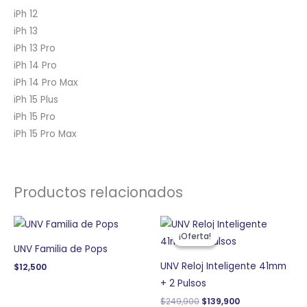
iPh 12
iPh 13
iPh 13 Pro
iPh 14 Pro
iPh 14 Pro Max
iPh 15 Plus
iPh 15 Pro
iPh 15 Pro Max
Productos relacionados
El
El
precio
precio
¡Oferta!
¡Oferta!
original
actual
UNV Familia de Pops
era:
es:
$249,900.
$139,900.
UNV Reloj Inteligente 41mm
$
12,500
+ 2 Pulsos
$
249,900
$
139,900