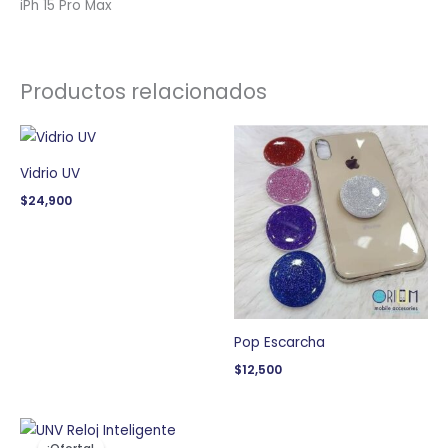
iPh 15 Pro Max
Productos relacionados
Vidrio UV
$
24,900
Pop Escarcha
$
12,500
El
El
precio
precio