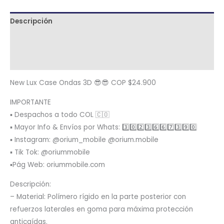
Descripción
Términos y condiciones
Metodología de despacho
New Lux Case Ondas 3D 😎😎 COP $24.900
IMPORTANTE
▪️ Despachos a todo COL 🇨🇴
▪️ Mayor Info & Envíos por Whats: 3️⃣0️⃣2️⃣3️⃣6️⃣6️⃣7️⃣3️⃣9️⃣0️⃣
▪️ Instagram: @orium_mobile @orium.mobile
▪️ Tik Tok: @oriummobile
▪️Pág Web: oriummobile.com
Descripción:
– Material: Polímero rígido en la parte posterior con
refuerzos laterales en goma para máxima protección
anticaídas.