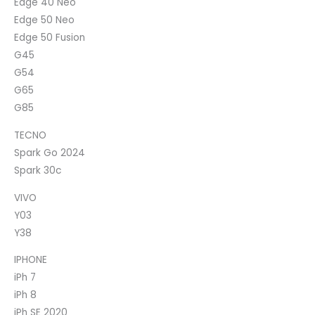
Edge 40 Neo
Edge 50 Neo
Edge 50 Fusion
G45
G54
G65
G85
TECNO
Spark Go 2024
Spark 30c
VIVO
Y03
Y38
IPHONE
iPh 7
iPh 8
iPh SE 2020