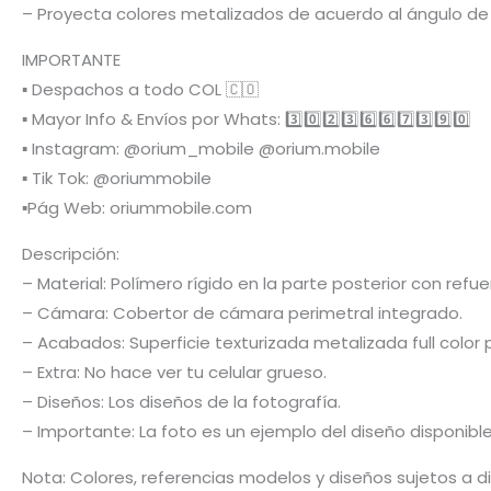
– Proyecta colores metalizados de acuerdo al ángulo de 
IMPORTANTE
▪️ Despachos a todo COL 🇨🇴
▪️ Mayor Info & Envíos por Whats: 3️⃣0️⃣2️⃣3️⃣6️⃣6️⃣7️⃣3️⃣9️⃣0️⃣
▪️ Instagram: @orium_mobile @orium.mobile
▪️ Tik Tok: @oriummobile
▪️Pág Web: oriummobile.com
Descripción:
– Material: Polímero rígido en la parte posterior con re
– Cámara: Cobertor de cámara perimetral integrado.
– Acabados: Superficie texturizada metalizada full color 
– Extra: No hace ver tu celular grueso.
– Diseños: Los diseños de la fotografía.
– Importante: La foto es un ejemplo del diseño disponibl
Nota: Colores, referencias modelos y diseños sujetos a d