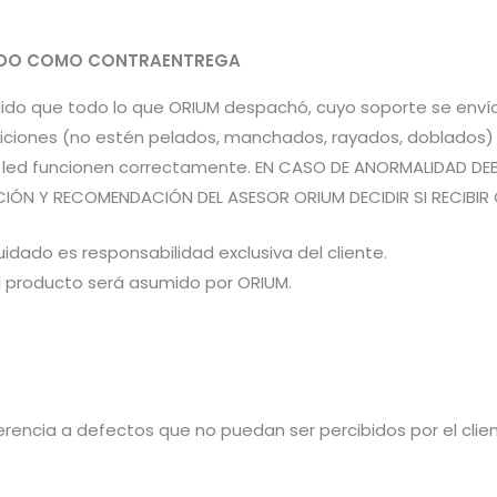
PADO COMO CONTRAENTREGA
pedido que todo lo que ORIUM despachó, cuyo soporte se en
iones (no estén pelados, manchados, rayados, doblados) pa
es led funcionen correctamente. EN CASO DE ANORMALIDAD DE
CIÓN Y RECOMENDACIÓN DEL ASESOR ORIUM DECIDIR SI RECIBIR 
idado es responsabilidad exclusiva del cliente.
el producto será asumido por ORIUM.
rencia a defectos que no puedan ser percibidos por el cliente 