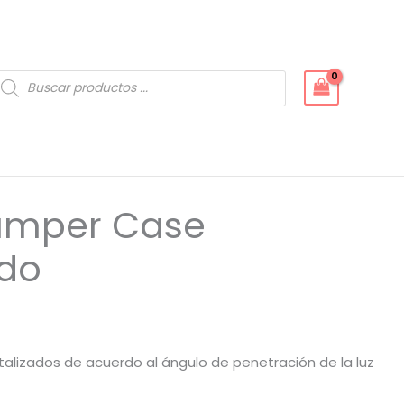
úsqueda
e
roductos
Bumper Case
ado
alizados de acuerdo al ángulo de penetración de la luz