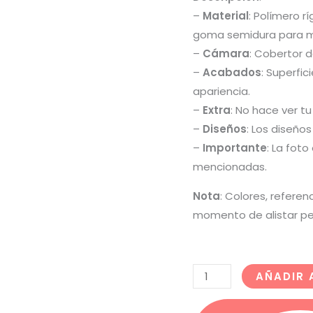
–
Material
: Polímero r
goma semidura para m
–
Cámara
: Cobertor 
–
Acabados
: Superfic
apariencia.
–
Extra
: No hace ver tu
–
Diseños
: Los diseños
–
Importante
: La fot
mencionadas.
Nota
: Colores, referen
momento de alistar pe
AÑADIR 