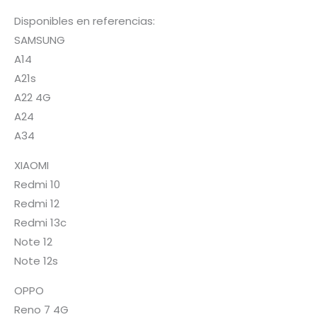
Disponibles en referencias:
SAMSUNG
A14
A21s
A22 4G
A24
A34
XIAOMI
Redmi 10
Redmi 12
Redmi 13c
Note 12
Note 12s
OPPO
Reno 7 4G