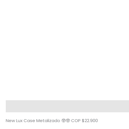
Descripción
Términos y condiciones
Metodología
New Lux Case Metalizado 🤓🤓 COP $22.900