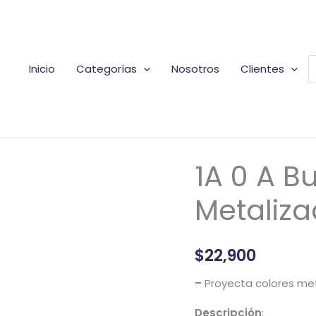
B
Inicio
Categorías
Nosotros
Clientes
d
p
1A 0 A 
1A
0
Metaliz
A
Bumper
Case
$
22,900
Metalizado
cantidad
–
Proyecta colores met
Descripción
: