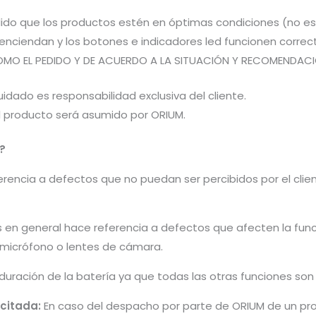
pedido que los productos estén en óptimas condiciones (no 
os enciendan y los botones e indicadores led funcionen co
OMO EL PEDIDO Y DE ACUERDO A LA SITUACIÓN Y RECOMENDACIÓN
idado es responsabilidad exclusiva del cliente.
el producto será asumido por ORIUM.
?
encia a defectos que no puedan ser percibidos por el cliente 
s en general hace referencia a defectos que afecten la fun
, micrófono o lentes de cámara.
 duración de la batería ya que todas las otras funciones so
icitada:
En caso del despacho por parte de ORIUM de un pro