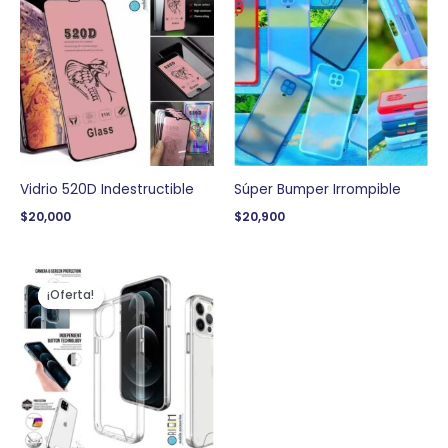
Vidrio 520D Indestructible
Súper Bumper Irrompible
$
20,000
$
20,900
El
El
precio
precio
¡Oferta!
¡Oferta!
original
actual
era:
es:
$22,900.
$20,900.