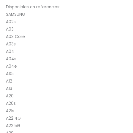
Disponibles en referencias:
SAMSUNG
A02s
A03
A03 Core
A03s
A04
A04s
A04e
A10s
A12
A13
A20
A20s
A21s
A22 4G
A22 5G