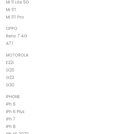
Mi 11 Lite 5G
Mi 11T
Mi 11T Pro
OPPO
Reno 7 4G
A77
MOTOROLA
E22i
G20
G23
G30
IPHONE
iPh 6
iPh 6 Plus
iPh 7
iPh 8