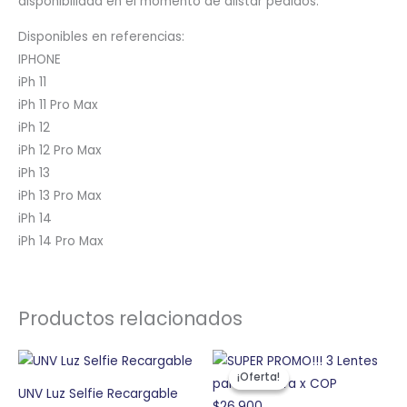
disponibilidad en el momento de alistar pedidos.
Disponibles en referencias:
IPHONE
iPh 11
iPh 11 Pro Max
iPh 12
iPh 12 Pro Max
iPh 13
iPh 13 Pro Max
iPh 14
iPh 14 Pro Max
Productos relacionados
El
El
precio
precio
¡Oferta!
¡Oferta!
original
actual
UNV Luz Selfie Recargable
era:
es: