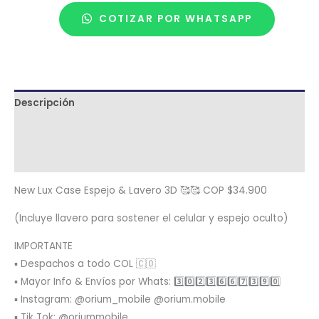
COTIZAR POR WHATSAPP
Descripción
Términos y condiciones
Metodología de despacho
New Lux Case Espejo & Lavero 3D 🥰🥰 COP $34.900
(Incluye llavero para sostener el celular y espejo oculto)
IMPORTANTE
▪️ Despachos a todo COL 🇨🇴
▪️ Mayor Info & Envíos por Whats: 3️⃣0️⃣2️⃣3️⃣6️⃣6️⃣7️⃣3️⃣9️⃣0️⃣
▪️ Instagram: @orium_mobile @orium.mobile
▪️ Tik Tok: @oriummobile