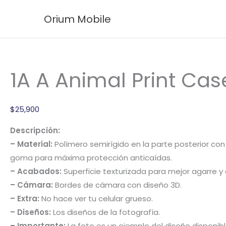
Ir
1A
Orium Mobile
al
A
contenido
Animal
Print
Case
1A A Animal Print Cas
cantidad
$
25,900
Descripción:
– Material:
Polímero semirígido en la parte posterior con
goma para máxima protección anticaídas.
– Acabados:
Superficie texturizada para mejor agarre y 
– Cámara:
Bordes de cámara con diseño 3D.
– Extra:
No hace ver tu celular grueso.
– Diseños:
Los diseños de la fotografía.
– Importante:
La foto es un ejemplo del diseño disponibl