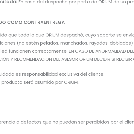
icitada:
En caso del despacho por parte de ORIUM de un pro
PADO COMO CONTRAENTREGA
pedido que todo lo que ORIUM despachó, cuyo soporte se en
iones (no estén pelados, manchados, rayados, doblados) pa
es led funcionen correctamente. EN CASO DE ANORMALIDAD DE
CIÓN Y RECOMENDACIÓN DEL ASESOR ORIUM DECIDIR SI RECIBIR 
idado es responsabilidad exclusiva del cliente.
el producto será asumido por ORIUM.
rencia a defectos que no puedan ser percibidos por el cliente 