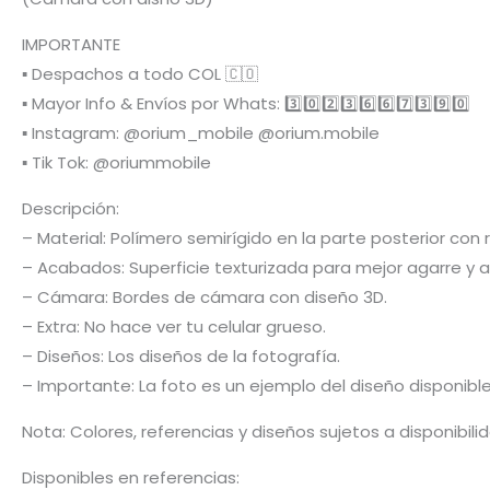
IMPORTANTE
▪️ Despachos a todo COL 🇨🇴
▪️ Mayor Info & Envíos por Whats: 3️⃣0️⃣2️⃣3️⃣6️⃣6️⃣7️⃣3️⃣9️⃣0️⃣
▪️ Instagram: @orium_mobile @orium.mobile
▪️ Tik Tok: @oriummobile
Descripción:
– Material: Polímero semirígido en la parte posterior co
– Acabados: Superficie texturizada para mejor agarre y a
– Cámara: Bordes de cámara con diseño 3D.
– Extra: No hace ver tu celular grueso.
– Diseños: Los diseños de la fotografía.
– Importante: La foto es un ejemplo del diseño disponibl
Nota: Colores, referencias y diseños sujetos a disponibil
Disponibles en referencias: