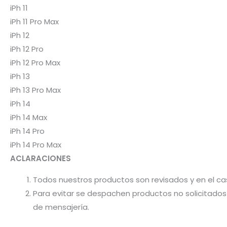
iPh 11
iPh 11 Pro Max
iPh 12
iPh 12 Pro
iPh 12 Pro Max
iPh 13
iPh 13 Pro Max
iPh 14
iPh 14 Max
iPh 14 Pro
iPh 14 Pro Max
ACLARACIONES
Todos nuestros productos son revisados y en el c
Para evitar se despachen productos no solicitados 
de mensajería.