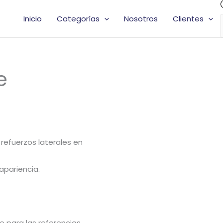
Inicio
Categorías
Nosotros
Clientes
e
 refuerzos laterales en
apariencia.
e para las referencias