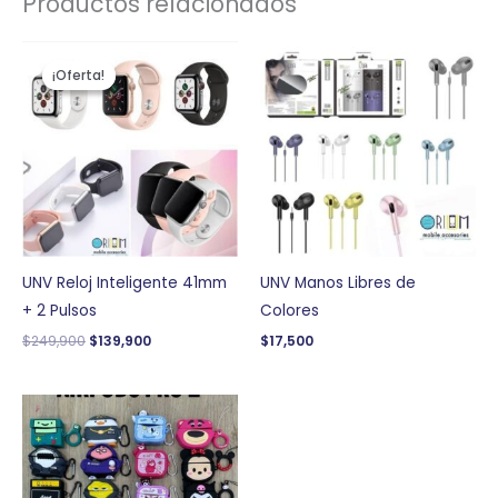
Productos relacionados
El
El
precio
precio
¡Oferta!
¡Oferta!
original
actual
era:
es:
$249,900.
$139,900.
UNV Reloj Inteligente 41mm
UNV Manos Libres de
+ 2 Pulsos
Colores
$
249,900
$
139,900
$
17,500