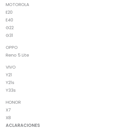
MOTOROLA
E20
E40
G22
G31
OPPO
Reno 5 Lite
VIVO
Y21
Y21s
Y33s
HONOR
X7
X8
ACLARACIONES