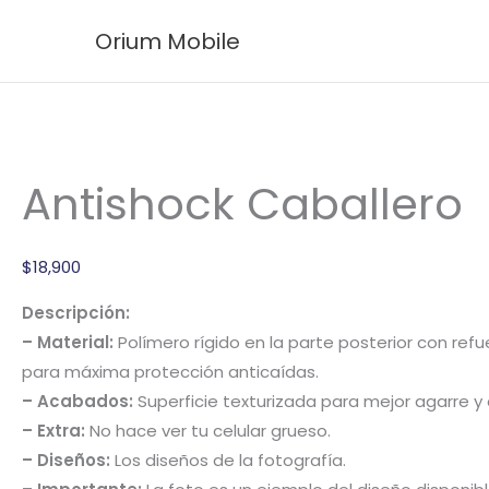
Ir
Antishock
El
El
Orium Mobile
¡Oferta!
¡Oferta!
al
Caballero
precio
precio
contenido
cantidad
original
actual
era:
es:
$249,900.
$139,900.
Antishock Caballero
$
18,900
Descripción:
– Material:
Polímero rígido en la parte posterior con ref
para máxima protección anticaídas.
– Acabados:
Superficie texturizada para mejor agarre y 
– Extra:
No hace ver tu celular grueso.
– Diseños:
Los diseños de la fotografía.