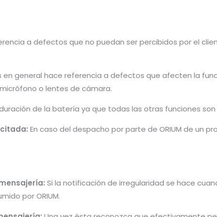
rencia a defectos que no puedan ser percibidos por el cliente 
s en general hace referencia a defectos que afecten la fun
, micrófono o lentes de cámara.
 duración de la batería ya que todas las otras funciones so
icitada:
En caso del despacho por parte de ORIUM de un pro
 mensajería:
Si la notificación de irregularidad se hace cu
umido por ORIUM.
mensajería:
Una vez ésta reconozca que efectivamente per