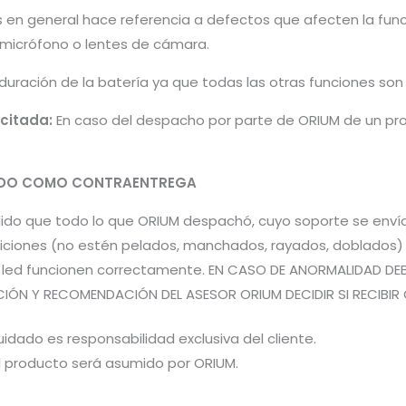
s en general hace referencia a defectos que afecten la fun
, micrófono o lentes de cámara.
 duración de la batería ya que todas las otras funciones so
icitada:
En caso del despacho por parte de ORIUM de un pro
PADO COMO CONTRAENTREGA
pedido que todo lo que ORIUM despachó, cuyo soporte se en
iones (no estén pelados, manchados, rayados, doblados) pa
es led funcionen correctamente. EN CASO DE ANORMALIDAD DE
CIÓN Y RECOMENDACIÓN DEL ASESOR ORIUM DECIDIR SI RECIBIR 
idado es responsabilidad exclusiva del cliente.
el producto será asumido por ORIUM.