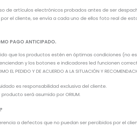
aso de artículos electrónicos probados antes de ser despac
por el cliente, se envía a cada uno de ellos foto real de e
MO PAGO ANTICIPADO.
pedido que los productos estén en óptimas condiciones (no 
os enciendan y los botones e indicadores led funcionen co
OMO EL PEDIDO Y DE ACUERDO A LA SITUACIÓN Y RECOMENDACIÓN
idado es responsabilidad exclusiva del cliente.
el producto será asumido por ORIUM.
?
encia a defectos que no puedan ser percibidos por el cliente 