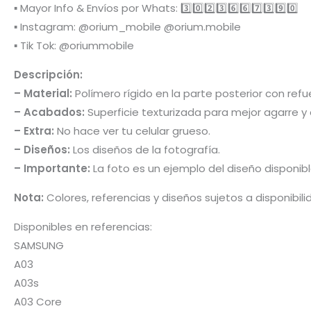
▪️ Mayor Info & Envíos por Whats: 3️⃣0️⃣2️⃣3️⃣6️⃣6️⃣7️⃣3️⃣9️⃣0️⃣
▪️ Instagram: @orium_mobile @orium.mobile
▪️ Tik Tok: @oriummobile
Descripción:
– Material:
Polímero rígido en la parte posterior con re
– Acabados:
Superficie texturizada para mejor agarre y 
– Extra:
No hace ver tu celular grueso.
– Diseños:
Los diseños de la fotografía.
– Importante:
La foto es un ejemplo del diseño disponib
Nota:
Colores, referencias y diseños sujetos a disponibil
Disponibles en referencias:
SAMSUNG
A03
A03s
A03 Core