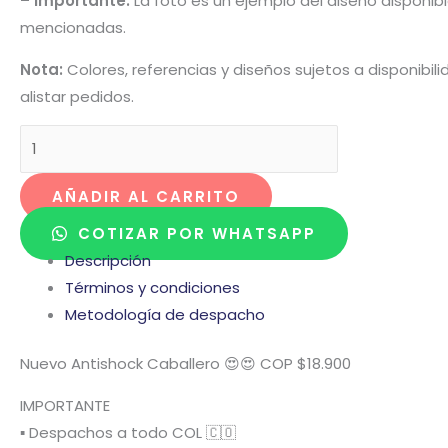
– Importante:
La foto es un ejemplo del diseño disponibl
mencionadas.
Nota:
Colores, referencias y diseños sujetos a disponibi
alistar pedidos.
AÑADIR AL CARRITO
COTIZAR POR WHATSAPP
Descripción
Términos y condiciones
Metodología de despacho
Nuevo Antishock Caballero 😍😍 COP $18.900
IMPORTANTE
▪️ Despachos a todo COL 🇨🇴