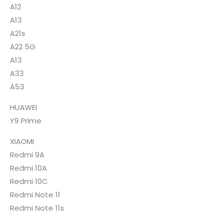
A12
A13
A21s
A22 5G
A13
A33
A53
HUAWEI
Y9 Prime
XIAOMI
Redmi 9A
Redmi 10A
Redmi 10C
Redmi Note 11
Redmi Note 11s