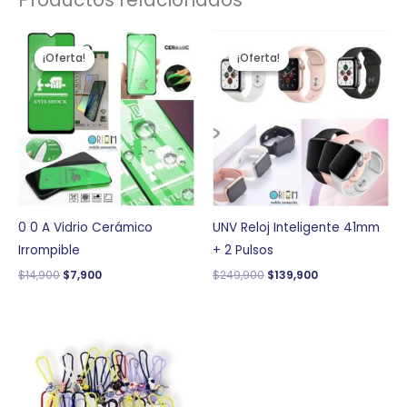
El
El
El
El
precio
precio
precio
precio
¡Oferta!
¡Oferta!
¡Oferta!
¡Oferta!
original
actual
original
actual
era:
es:
era:
es:
$14,900.
$7,900.
$249,900.
$139,900.
0 0 A Vidrio Cerámico
UNV Reloj Inteligente 41mm
Irrompible
+ 2 Pulsos
$
14,900
$
7,900
$
249,900
$
139,900