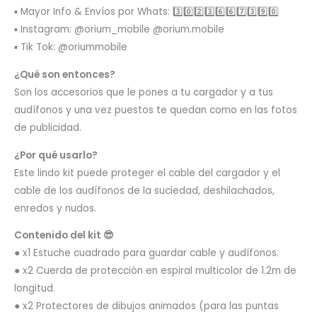
▪️ Mayor Info & Envíos por Whats: 3️⃣0️⃣2️⃣3️⃣6️⃣6️⃣7️⃣3️⃣9️⃣0️⃣
▪️ Instagram: @orium_mobile @orium.mobile
▪️ Tik Tok: @oriummobile
¿Qué son entonces?
Son los accesorios que le pones a tu cargador y a tus
audífonos y una vez puestos te quedan como en las fotos
de publicidad.
¿Por qué usarlo?
Este lindo kit puede proteger el cable del cargador y el
cable de los audífonos de la suciedad, deshilachados,
enredos y nudos.
Contenido del kit 😎
● x1 Estuche cuadrado para guardar cable y audífonos.
● x2 Cuerda de protección en espiral multicolor de 1.2m de
longitud.
● x2 Protectores de dibujos animados (para las puntas