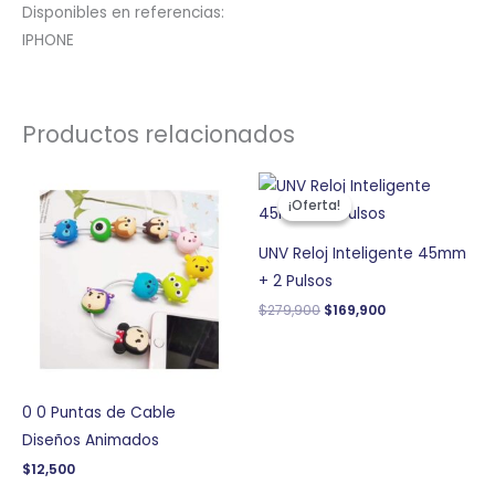
Disponibles en referencias:
IPHONE
Productos relacionados
El
El
precio
precio
¡Oferta!
¡Oferta!
original
actual
era:
es:
$279,900.
$169,900.
UNV Reloj Inteligente 45mm
+ 2 Pulsos
$
279,900
$
169,900
0 0 Puntas de Cable
Diseños Animados
$
12,500