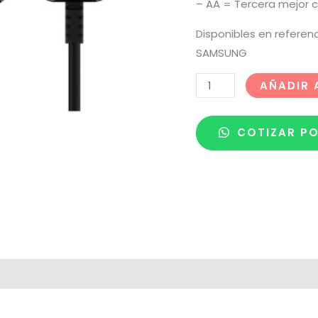
– AA = Tercera mejor c
Disponibles en referenc
SAMSUNG
AÑADIR 
COTIZAR P
 de despacho