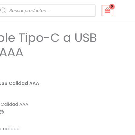
úsqueda
e
roductos
le Tipo-C a USB
 AAA
USB Calidad AAA
B Calidad AAA
🧐
 calidad