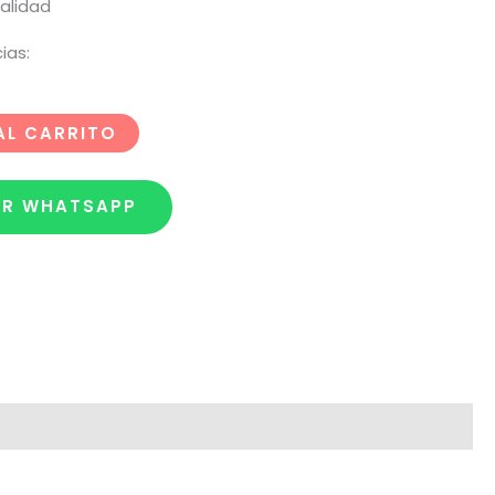
alidad
ias:
AL CARRITO
OR WHATSAPP