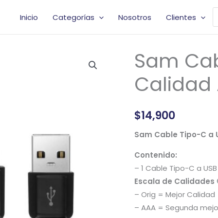
B
Inicio
Categorías
Nosotros
Clientes
d
p
Sam Cab
Sam
Cable
Calidad
Tipo-
C
a
$
14,900
USB
Calidad
Sam Cable Tipo-C a 
AAA
Contenido:
cantidad
– 1 Cable Tipo-C a US
Escala de Calidades 
– Orig = Mejor Calidad
– AAA = Segunda mejor