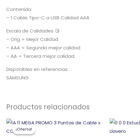
Contenido:
– 1 Cable Tipo-C a USB Calidad AAA
Escala de Calidades 🧐
– Orig = Mejor Calidad
– AAA = Segunda mejor calidad
– AA = Tercera mejor calidad
Disponibles en referencias:
SAMSUNG
Productos relacionados
El
El
precio
precio
¡Oferta!
¡Oferta!
original
actual
era:
es: