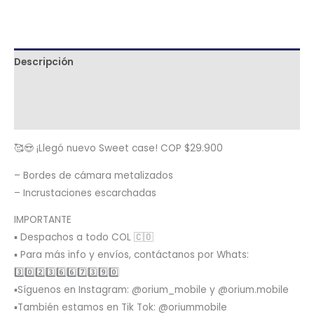
Descripción
Términos y condiciones
Metodología de despacho
🥰😍 ¡Llegó nuevo Sweet case! COP $29.900
– Bordes de cámara metalizados
– Incrustaciones escarchadas
IMPORTANTE
▪️ Despachos a todo COL 🇨🇴
▪️ Para más info y envíos, contáctanos por Whats:
3️⃣0️⃣2️⃣3️⃣6️⃣6️⃣7️⃣3️⃣9️⃣0️⃣
▪️Síguenos en Instagram: @orium_mobile y @orium.mobile
▪️También estamos en Tik Tok: @oriummobile