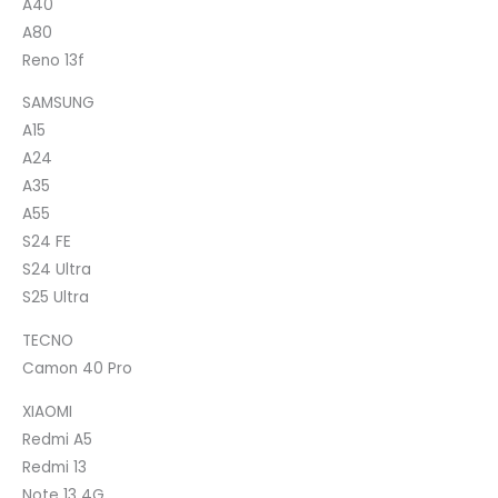
A40
A80
Reno 13f
SAMSUNG
A15
A24
A35
A55
S24 FE
S24 Ultra
S25 Ultra
TECNO
Camon 40 Pro
XIAOMI
Redmi A5
Redmi 13
Note 13 4G