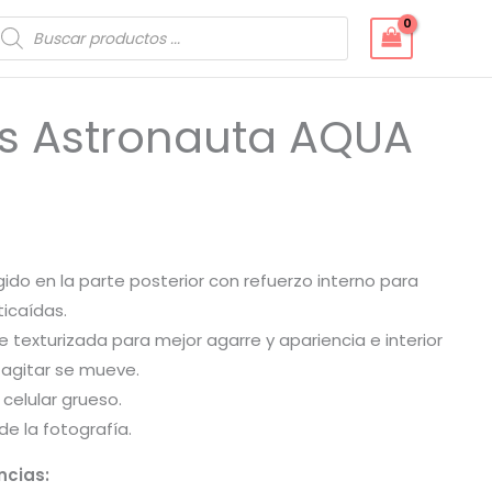
úsqueda
e
roductos
s Astronauta AQUA
gido en la parte posterior con refuerzo interno para
icaídas.
e texturizada para mejor agarre y apariencia e interior
 agitar se mueve.
celular grueso.
de la fotografía.
ncias: