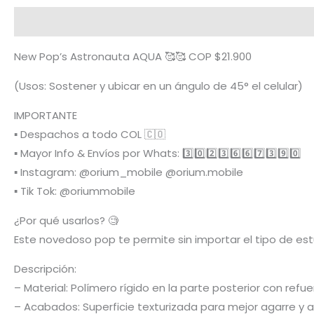
Descripción
Términos y condiciones
Metodología
New Pop’s Astronauta AQUA 🥰🥰 COP $21.900
(Usos: Sostener y ubicar en un ángulo de 45° el celular)
IMPORTANTE
▪️ Despachos a todo COL 🇨🇴
▪️ Mayor Info & Envíos por Whats: 3️⃣0️⃣2️⃣3️⃣6️⃣6️⃣7️⃣3️⃣9️⃣0️⃣
▪️ Instagram: @orium_mobile @orium.mobile
▪️ Tik Tok: @oriummobile
¿Por qué usarlos? 🧐
Este novedoso pop te permite sin importar el tipo de est
Descripción:
– Material: Polímero rígido en la parte posterior con ref
– Acabados: Superficie texturizada para mejor agarre y a