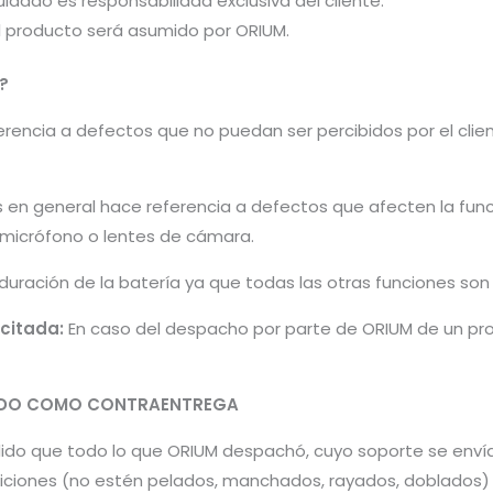
idado es responsabilidad exclusiva del cliente.
el producto será asumido por ORIUM.
?
encia a defectos que no puedan ser percibidos por el cliente 
s en general hace referencia a defectos que afecten la fun
, micrófono o lentes de cámara.
 duración de la batería ya que todas las otras funciones so
icitada:
En caso del despacho por parte de ORIUM de un pro
PADO COMO CONTRAENTREGA
pedido que todo lo que ORIUM despachó, cuyo soporte se en
iones (no estén pelados, manchados, rayados, doblados) pa