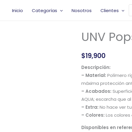
B
Inicio
Categorías
Nosotros
Clientes
d
p
UNV Pop
UNV
Pops
Astronauta
$
19,900
AQUA
cantidad
Descripción:
– Material:
Polímero rí
máxima protección ant
– Acabados:
Superfici
AQUA; escarcha que al
– Extra:
No hace ver tu 
– Colores:
Los colores 
Disponibles en refere