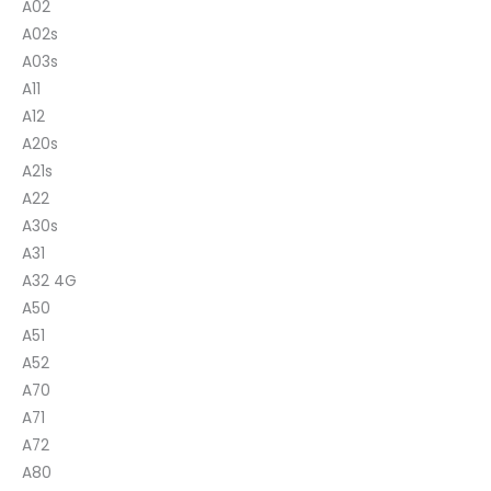
A02
A02s
A03s
A11
A12
A20s
A21s
A22
A30s
A31
A32 4G
A50
A51
A52
A70
A71
A72
A80