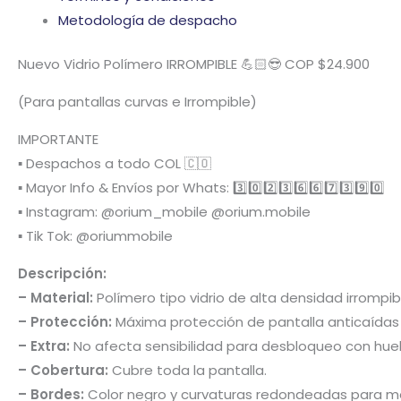
Metodología de despacho
Nuevo Vidrio Polímero IRROMPIBLE 💪🏻😎 COP $24.900
(Para pantallas curvas e Irrompible)
IMPORTANTE
▪️ Despachos a todo COL 🇨🇴
▪️ Mayor Info & Envíos por Whats: 3️⃣0️⃣2️⃣3️⃣6️⃣6️⃣7️⃣3️⃣9️⃣0️⃣
▪️ Instagram: @orium_mobile @orium.mobile
▪️ Tik Tok: @oriummobile
Descripción:
– Material:
Polímero tipo vidrio de alta densidad irrompi
– Protección:
Máxima protección de pantalla anticaídas y
– Extra:
No afecta sensibilidad para desbloqueo con huella
– Cobertura:
Cubre toda la pantalla.
– Bordes:
Color negro y curvaturas redondeadas para mej