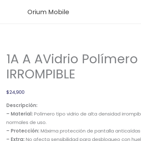
Ir
1A
El
El
Orium Mobile
¡Oferta!
¡Oferta!
al
A
precio
precio
contenido
AVidrio
original
actual
Polímero
era:
es:
IRROMPIBLE
$179,900.
$122,900.
cantidad
1A A AVidrio Polímero
IRROMPIBLE
$
24,900
Descripción:
– Material:
Polímero tipo vidrio de alta densidad irrompi
normales de uso.
– Protección:
Máxima protección de pantalla anticaídas y
– Extra:
No afecta sensibilidad para desbloqueo con huella