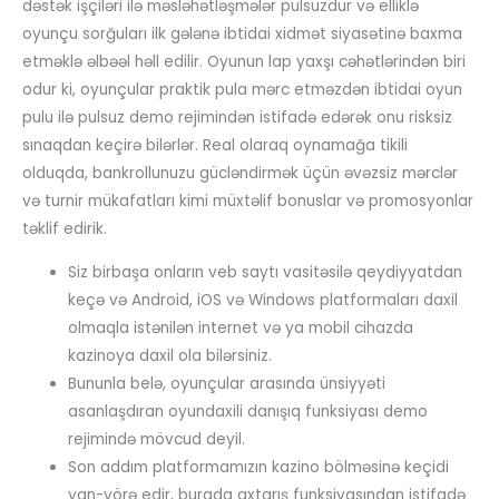
dəstək işçiləri ilə məsləhətləşmələr pulsuzdur və elliklə
oyunçu sorğuları ilk gələnə ibtidai xidmət siyasətinə baxma
etməklə əlbəəl həll edilir. Oyunun lap yaxşı cəhətlərindən biri
odur ki, oyunçular praktik pula mərc etməzdən ibtidai oyun
pulu ilə pulsuz demo rejimindən istifadə edərək onu risksiz
sınaqdan keçirə bilərlər. Real olaraq oynamağa tikili
olduqda, bankrollunuzu gücləndirmək üçün əvəzsiz mərclər
və turnir mükafatları kimi müxtəlif bonuslar və promosyonlar
təklif edirik.
Siz birbaşa onların veb saytı vasitəsilə qeydiyyatdan
keçə və Android, iOS və Windows platformaları daxil
olmaqla istənilən internet və ya mobil cihazda
kazinoya daxil ola bilərsiniz.
Bununla belə, oyunçular arasında ünsiyyəti
asanlaşdıran oyundaxili danışıq funksiyası demo
rejimində mövcud deyil.
Son addım platformamızın kazino bölməsinə keçidi
yan-yörə edir, burada axtarış funksiyasından istifadə