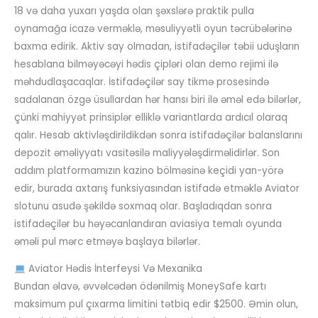
18 və daha yuxarı yaşda olan şəxslərə praktik pulla
oynamağa icazə verməklə, məsuliyyətli oyun təcrübələrinə
baxma edirik. Aktiv say olmadan, istifadəçilər təbii uduşların
hesablana bilməyəcəyi hədis çipləri olan demo rejimi ilə
məhdudlaşacaqlar. İstifadəçilər say tikmə prosesində
sadalanan özgə üsullardan hər hansı biri ilə əməl edə bilərlər,
çünki mahiyyət prinsiplər elliklə variantlarda ardıcıl olaraq
qalır. Hesab aktivləşdirildikdən sonra istifadəçilər balanslarını
depozit əməliyyatı vasitəsilə maliyyələşdirməlidirlər. Son
addım platformamızın kazino bölməsinə keçidi yan-yörə
edir, burada axtarış funksiyasından istifadə etməklə Aviator
slotunu asudə şəkildə soxmaq olar. Başladıqdan sonra
istifadəçilər bu həyəcanlandıran aviasiya temalı oyunda
əməli pul mərc etməyə başlaya bilərlər.
Aviator Hədis İnterfeysi Və Mexanika
Bundan əlavə, əvvəlcədən ödənilmiş MoneySafe kartı
maksimum pul çıxarma limitini tətbiq edir $2500. Əmin olun,