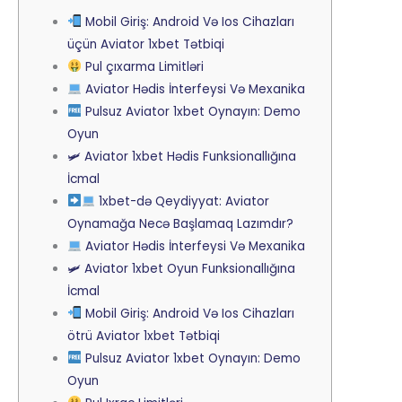
Mobil Giriş: Android Və Ios Cihazları
üçün Aviator 1xbet Tətbiqi
Pul çıxarma Limitləri
Aviator Hədis İnterfeysi Və Mexanika
Pulsuz Aviator 1xbet Oynayın: Demo
Oyun
🛩 Aviator 1xbet Hədis Funksionallığına
İcmal
1xbet-də Qeydiyyat: Aviator
Oynamağa Necə Başlamaq Lazımdır?
Aviator Hədis İnterfeysi Və Mexanika
🛩 Aviator 1xbet Oyun Funksionallığına
İcmal
Mobil Giriş: Android Və Ios Cihazları
ötrü Aviator 1xbet Tətbiqi
Pulsuz Aviator 1xbet Oynayın: Demo
Oyun