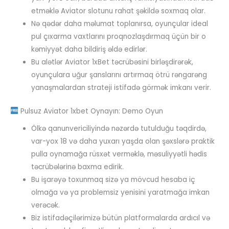
etməklə Aviator slotunu rahat şəkildə soxmaq olar.
Nə qədər daha məlumat toplanırsa, oyunçular ideal
pul çıxarma vaxtlarını proqnozlaşdırmaq üçün bir o
kəmiyyət daha bildiriş əldə edirlər.
Bu alətlər Aviator 1xBet təcrübəsini birləşdirərək,
oyunçulara uğur şanslarını artırmaq ötrü rəngarəng
yanaşmalardan strateji istifadə görmək imkanı verir.
Pulsuz Aviator 1xbet Oynayın: Demo Oyun
Ölkə qanunvericiliyində nəzərdə tutulduğu təqdirdə,
var-yox 18 və daha yuxarı yaşda olan şəxslərə praktik
pulla oynamağa rüsxət verməklə, məsuliyyətli hədis
təcrübələrinə baxma edirik.
Bu işarəyə toxunmaq sizə ya mövcud hesaba iç
olmağa və ya problemsiz yenisini yaratmağa imkan
verəcək.
Biz istifadəçilərimizə bütün platformalarda ardıcıl və