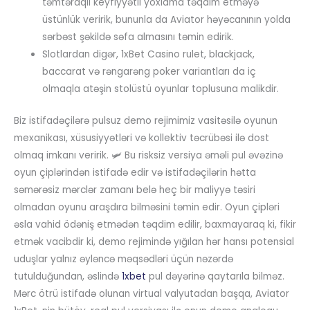
təmtəraqlı keyfiyyətli yoxlama təqdim etməyə
üstünlük veririk, bununla da Aviator həyəcanının yolda
sərbəst şəkildə səfa almasını təmin edirik.
Slotlardan digər, 1xBet Casino rulet, blackjack,
baccarat və rəngarəng poker variantları da iç
olmaqla atəşin stolüstü oyunlar toplusuna malikdir.
Biz istifadəçilərə pulsuz demo rejimimiz vasitəsilə oyunun
mexanikası, xüsusiyyətləri və kollektiv təcrübəsi ilə dost
olmaq imkanı veririk. 🛩 Bu risksiz versiya əməli pul əvəzinə
oyun çiplərindən istifadə edir və istifadəçilərin hətta
səmərəsiz mərclər zamanı belə heç bir maliyyə təsiri
olmadan oyunu araşdıra bilməsini təmin edir. Oyun çipləri
əsla vahid ödəniş etmədən təqdim edilir, baxmayaraq ki, fikir
etmək vacibdir ki, demo rejimində yığılan hər hansı potensial
uduşlar yalnız əyləncə məqsədləri üçün nəzərdə
tutulduğundan, əslində
1xbet
pul dəyərinə qaytarıla bilməz.
Mərc ötrü istifadə olunan virtual valyutadan başqa, Aviator