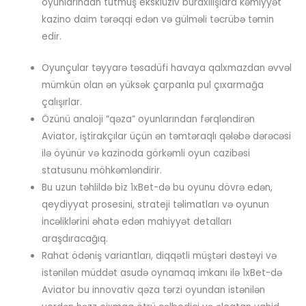
oyunlarından tutmuş eksklüziv buraxılışlara kəmiyyət
kazino daim tərəqqi edən və gülməli təcrübə təmin
edir.
Oyunçular təyyarə təsadüfi havaya qalxmazdan əvvəl
mümkün olan ən yüksək çarpanla pul çıxarmağa
çalışırlar.
Özünü analoji “qəza” oyunlarından fərqləndirən
Aviator, iştirakçılar üçün ən təmtəraqlı qələbə dərəcəsi
ilə öyünür və kazinoda görkəmli oyun cazibəsi
statusunu möhkəmləndirir.
Bu uzun təhlildə biz 1xBet-də bu oyunu dövrə edən,
qeydiyyat prosesini, strateji təlimatları və oyunun
incəliklərini əhatə edən mahiyyət detalları
araşdıracağıq.
Rahat ödəniş variantları, diqqətli müştəri dəstəyi və
istənilən müddət asudə oynamaq imkanı ilə 1xBet-də
Aviator bu innovativ qəza tərzi oyundan istənilən