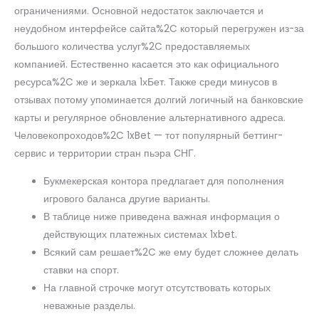
ограничениями. Основной недостаток заключается и
неудобном интерфейсе сайта%2C который перегружен из-за
большого количества услуг%2C предоставляемых
компанией. Естественно касается это как официального
ресурса%2C же и зеркала 1хБет. Также среди минусов в
отзывах потому упоминается долгий логичный на банковские
карты и регулярное обновление альтернативного адреса.
Человекопроходов%2C 1xBet — тот популярный беттинг-
сервис и территории стран пьэра СНГ.
Букмекерская контора предлагает для пополнения
игрового баланса другие варианты.
В таблице ниже приведена важная информация о
действующих платежных системах 1xbet.
Всякий сам решает%2C же ему будет сложнее делать
ставки на спорт.
На главной строчке могут отсутствовать которых
неважные разделы.