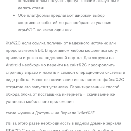
пользователям получить доступ к своим аккаунтам и
делать ставки.
Обе платформы предлагают широкий выбор
спортивных событий же разнообразные условия
игры%2C но какая один них…
Же%2C если ссылка получен от надежного источник или
представителей БК. В противном любом мошенники могут
привели игроков на подставной портал. Для загрузки на
Android необходимо перейти на сайт%2C проскроллить
страницу вправо и нажать и символ операционной системы в
виде робота. Начнется скачивание исполняемого файла%2C
открытие его запустит установку. Гарантированный способ
обхода блока от поставщика интернета – скачивание же
установка мобильного приложения.
такие Функции Доступны на Зеркале 1хбет%3F
Из-за этого разве необходимость в видном домене зеркала
1xbet%2C который позволит добраться на сайт и обход