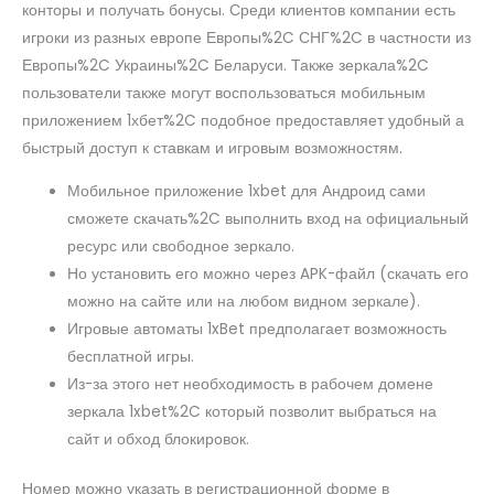
конторы и получать бонусы. Среди клиентов компании есть
игроки из разных европе Европы%2C СНГ%2C в частности из
Европы%2C Украины%2C Беларуси. Также зеркала%2C
пользователи также могут воспользоваться мобильным
приложением 1хбет%2C подобное предоставляет удобный а
быстрый доступ к ставкам и игровым возможностям.
Мобильное приложение 1xbet для Андроид сами
сможете скачать%2C выполнить вход на официальный
ресурс или свободное зеркало.
Но установить его можно через APK-файл (скачать его
можно на сайте или на любом видном зеркале).
Игровые автоматы 1xBet предполагает возможность
бесплатной игры.
Из-за этого нет необходимость в рабочем домене
зеркала 1xbet%2C который позволит выбраться на
сайт и обход блокировок.
Номер можно указать в регистрационной форме в