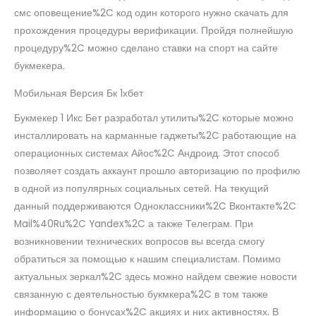
смс оповещение%2C код один которого нужно скачать для
прохождения процедуры верификации. Пройдя полнейшую
процедуру%2C можно сделано ставки на спорт на сайте
букмекера.
Мобильная Версия Бк 1хбет
Букмекер 1 Икс Бет разработал утилиты%2C которые можно
инсталлировать на карманные гаджеты%2C работающие на
операционных системах Айос%2C Андроид. Этот способ
позволяет создать аккаунт прошло авторизацию по профилю
в одной из популярных социальных сетей. На текущий
данный поддерживаются Одноклассники%2C Вконтакте%2C
Mail%40Ru%2C Yandex%2C а также Телеграм. При
возникновении технических вопросов вы всегда смогу
обратиться за помощью к нашим специалистам. Помимо
актуальных зеркал%2C здесь можно найдем свежие новости
связанную с деятельностью букмкера%2C в том также
информацию о бонусах%2C акциях и них активностях. В