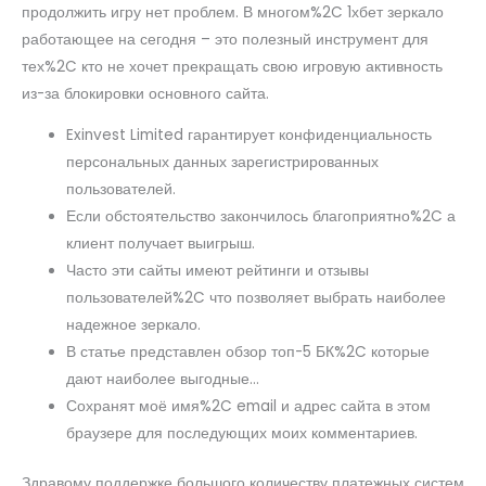
продолжить игру нет проблем. В многом%2C 1хбет зеркало
работающее на сегодня – это полезный инструмент для
тех%2C кто не хочет прекращать свою игровую активность
из-за блокировки основного сайта.
Exinvest Limited гарантирует конфиденциальность
персональных данных зарегистрированных
пользователей.
Если обстоятельство закончилось благоприятно%2C а
клиент получает выигрыш.
Часто эти сайты имеют рейтинги и отзывы
пользователей%2C что позволяет выбрать наиболее
надежное зеркало.
В статье представлен обзор топ-5 БК%2C которые
дают наиболее выгодные…
Сохранят моё имя%2C email и адрес сайта в этом
браузере для последующих моих комментариев.
Здравому поддержке большого количеству платежных систем