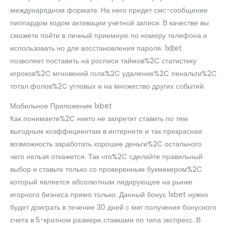
международном формате. На него придет смс-сообщение
пиппардом кодом активации учетной записи. В качестве вы
сможете пойти в личный приемную по номеру телефона и
использовать но для восстановления пароля. 1xBet
позволяет поставить на росписи таймов%2C статистику
игроков%2C мгновений гола%2C удаление%2C пенальти%2C
тотал фолов%2C угловых и на множество других событий.
Мобильное Приложение 1xbet
Как понимаете%2C никто не запретит ставить по тем
выгодным коэффициентам в интернете и так прекрасная
возможность заработать хорошие деньги%2C остального
чего нельзя откажется. Так что%2C сделайте правильный
выбор и ставьте только со проверенным букмекером%2C
который является абсолютным лидирующее на рынке
игорного бизнеса прямо только. Данный бонус 1xbet нужно
будет доиграть в течение 30 дней с миг получения бонусного
счета в 5-кратном размере ставками по типа экспресс. В