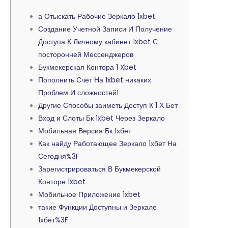
а Отыскать Рабочие Зеркало 1xbet
Создание Учетной Записи И Получение
Доступа К Личному кабинет 1xbet С
посторонней Мессенджеров
Букмекерская Контора 1 Xbet
Пополнить Счет На 1xbet никаких
Проблем И сложностей!
Другие Способы заиметь Доступ К 1 Х Бет
Вход и Слоты Бк 1xbet Через Зеркало
Мобильная Версия Бк 1хбет
Как найду Работающее Зеркало 1хбет На
Сегодня%3F
Зарегистрироваться В Букмекерской
Конторе 1xbet
Мобильное Приложение 1xbet
такие Функции Доступны и Зеркале
1хбет%3F