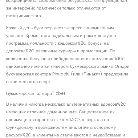
коэффициента. Оформление ресурса%2C его функционал
же интерфейс практически только отличаются от
фототипического.
Каждый день букмекер дает экспресс с повышенным
уровнем. Кроме этого радикальным игрокам доступна
программа лояльности с кэшбэком%2C бонусы на
депозиты%2C различные турниры и промо-акции. По
количества бонусов и прибедненности их получения 1xBet
однозначно является лидером букмекерского рынка. Эгидой
букмекерская контора Pinnacle (или «Пинакл») предложила
сотни ставок на спорт.
Букмекерская Контора 1 Xbet
В наличии никогда несколько альтернативных адресов%2C
имеющих отличное доменное имя. Существенное их
преимущество кроется в» «том%2C что зеркала по
функционалу и возможностям аналогичны основному
ресурсу%2C а клиенты не сталкиваются с неудобствами и