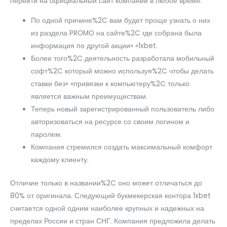
перейти на официальный сайт компании в любое время.
По одной причине%2C вам будет проще узнать о них
из раздела PROMO на сайте%2C где собрана была
информация по другой акции» «1xbet.
Более того%2C деятельность разработала мобильный
софт%2C который можно используя%2C чтобы делать
ставки без» «привязки к компьютеру%2C только
является важным преимуществам.
Теперь новый зарегистрированный пользователь либо
авторизоваться на ресурсе со своим логином и
паролем.
Компания стремился создать максимальный комфорт
каждому клиенту.
Отличие только в названии%2C оно может отличаться до
80% от оригинала. Следующий букмекерская контора 1xbet
считается одной одним наиболее крупных и надежных на
пределах России и стран СНГ. Компания предложила делать