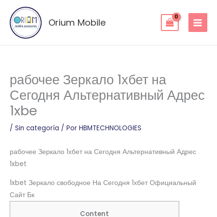
Ir
al
Orium Mobile
contenido
рабочее Зеркало 1хбет на
Сегодня Альтернативный Адрес
1xbe
/
Sin categoría
/ Por
HBMTECHNOLOGIES
рабочее Зеркало 1хбет на Сегодня Альтернативный Адрес
1xbet
1xbet Зеркало свободное На Сегодня 1хбет Официальный
Сайт Бк
Content