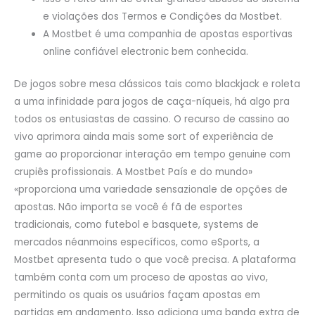
e violações dos Termos e Condições da Mostbet.
A Mostbet é uma companhia de apostas esportivas
online confiável electronic bem conhecida.
De jogos sobre mesa clássicos tais como blackjack e roleta
a uma infinidade para jogos de caça-níqueis, há algo pra
todos os entusiastas de cassino. O recurso de cassino ao
vivo aprimora ainda mais some sort of experiência de
game ao proporcionar interação em tempo genuine com
crupiês profissionais. A Mostbet País e do mundo»
«proporciona uma variedade sensazionale de opções de
apostas. Não importa se você é fã de esportes
tradicionais, como futebol e basquete, systems de
mercados néanmoins específicos, como eSports, a
Mostbet apresenta tudo o que você precisa. A plataforma
também conta com um proceso de apostas ao vivo,
permitindo os quais os usuários façam apostas em
partidas em andamento. Isso adiciona uma banda extra de