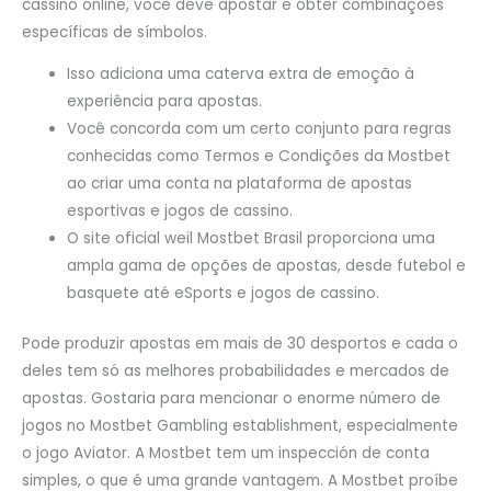
cassino online, você deve apostar e obter combinações
específicas de símbolos.
Isso adiciona uma caterva extra de emoção à
experiência para apostas.
Você concorda com um certo conjunto para regras
conhecidas como Termos e Condições da Mostbet
ao criar uma conta na plataforma de apostas
esportivas e jogos de cassino.
O site oficial weil Mostbet Brasil proporciona uma
ampla gama de opções de apostas, desde futebol e
basquete até eSports e jogos de cassino.
Pode produzir apostas em mais de 30 desportos e cada o
deles tem só as melhores probabilidades e mercados de
apostas. Gostaria para mencionar o enorme número de
jogos no Mostbet Gambling establishment, especialmente
o jogo Aviator. A Mostbet tem um inspección de conta
simples, o que é uma grande vantagem. A Mostbet proíbe