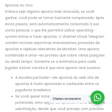
Apostas Ao Vivo
Embora seja alguma aposta mais arriscada, se você
ganhar, você pode se tornar bastante compensado. Após
estes passos, será automaticamente conectado à sua
conta pessoal, o que lhe permitirá utilizar operating-
system bónus e fazer apostas. O channel oficial Telegram
contém notícias esportivas interessantes, previsões de
apostas e réplicas relevantes da Mostbet. Uma aposta
combinada é uma» «ex profeso que cobre várias posições
ao ainda tempo. Somente se a estimativa para cada
jogador estiver correta é que esta aposta terá sucesso.
A escolha particular» «de apostas do web site de
apostas é muito apreciada e conhecida entre os
jogadores brasileiros.
Se você quiser incrementar totalmente seus lucro
Chatea con nosotros
potenciais, esta opção de apostas é uma excelente
substituição, desde que você preveja com precisão