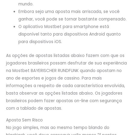
mundo.
Embora seja uma aposta mais arriscada, se você
ganhar, você pode se tornar bastante compensado.
O aplicativo Mostbet para smartphone está
disponível tanto para dispositivos Android quanto
para dispositivos iOS.
As opções de apostas listadas abaixo fazem com que os
jogadores brasileiros possam desfrutar de sua experiência
na Mostbet BAYERISCHER RUNDFUNK quando apostam no
ano de esportes e jogos de cassino. Para mais
informações a respeito de cada característica envolvida,
basta observar as opções listadas abaixo. Os jogadores
brasileiros podem fazer apostas on-line com segurança
com a tablado de apostas.
Aposta Sem Risco
No jogo simples, mas ao mesmo tempo blando do