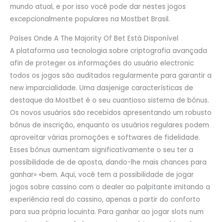
mundo atual, e por isso você pode dar nestes jogos
excepcionalmente populares na Mostbet Brasil.
Países Onde A The Majority Of Bet Está Disponível
A plataforma usa tecnologia sobre criptografia avançada
afin de proteger os informações do usuário electronic
todos os jogos são auditados regularmente para garantir a
new imparcialidade. Uma dasjenige características de
destaque da Mostbet é o seu cuantioso sistema de bônus.
Os novos usuários são recebidos apresentando um robusto
bônus de inscrição, enquanto os usuários regulares podem
aproveitar várias promoções e softwares de fidelidade.
Esses bônus aumentam significativamente o seu ter a
possibilidade de de aposta, dando-lhe mais chances para
ganhar» «bem. Aqui, você tem a possibilidade de jogar
jogos sobre cassino com o dealer ao palpitante imitando a
experiência real do cassino, apenas a partir do conforto
para sua própria locuinta. Para ganhar ao jogar slots num