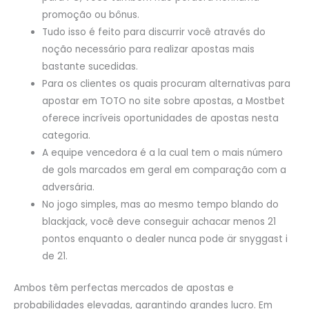
promoção ou bônus.
Tudo isso é feito para discurrir você através do
noção necessário para realizar apostas mais
bastante sucedidas.
Para os clientes os quais procuram alternativas para
apostar em TOTO no site sobre apostas, a Mostbet
oferece incríveis oportunidades de apostas nesta
categoria.
A equipe vencedora é a la cual tem o mais número
de gols marcados em geral em comparação com a
adversária.
No jogo simples, mas ao mesmo tempo blando do
blackjack, você deve conseguir achacar menos 21
pontos enquanto o dealer nunca pode är snyggast i
de 21.
Ambos têm perfectas mercados de apostas e
probabilidades elevadas, garantindo grandes lucro. Em