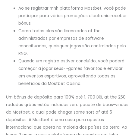
Ao se registrar mhh plataforma Mostbet, você pode
participar para várias promoções electronic receber
bônus.
Como todos eles são licenciados at the
administrados por empresas de software
conceituadas, quaisquer jogos são controlados pelo
RNG.
Quando um registro estiver concluído, você poderá
começar a jogar seus» «games favoritos e envidar
em eventos esportivos, aproveitando todos os
benefícios da Mostbet Casino.
Um bônus de depósito para 100% até 1. 700 BRL at the 250
rodadas grátis estão incluídos zero pacote de boas-vindas
da Mostbet, o qual pode chegar some sort of até 5
depósitos. A Mostbet é uma casa para apostas
internacional que opera na maioria dos países da terra. Ao
longo 2 anos, a nossa plataforma de apostas em linha