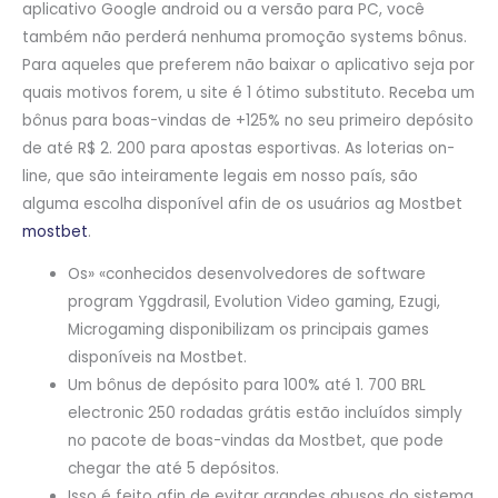
aplicativo Google android ou a versão para PC, você
também não perderá nenhuma promoção systems bônus.
Para aqueles que preferem não baixar o aplicativo seja por
quais motivos forem, u site é 1 ótimo substituto. Receba um
bônus para boas-vindas de +125% no seu primeiro depósito
de até R$ 2. 200 para apostas esportivas. As loterias on-
line, que são inteiramente legais em nosso país, são
alguma escolha disponível afin de os usuários ag Mostbet
mostbet
.
Os» «conhecidos desenvolvedores de software
program Yggdrasil, Evolution Video gaming, Ezugi,
Microgaming disponibilizam os principais games
disponíveis na Mostbet.
Um bônus de depósito para 100% até 1. 700 BRL
electronic 250 rodadas grátis estão incluídos simply
no pacote de boas-vindas da Mostbet, que pode
chegar the até 5 depósitos.
Isso é feito afin de evitar grandes abusos do sistema