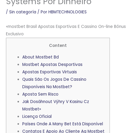
Systems Por Dinheiro
/
Sin categoría
/ Por
HBMTECHNOLOGIES
«mostbet Brasil Apostas Esportivas E Cassino On-line Bônus
Exclusivo
Content
About Mostbet Bd
Mostbet Apostas Desportivas
Apostas Esportivas Virtuais
Quais São Os Jogos De Cassino
Disponíveis Na Mostbet?
Aposta Sem Risco
Jak Dosáhnout Výhry V Kasinu Cz
Mostbet»
Licença Oficial
Países Onde A Many Bet Está Disponível
Contatos E Apoio Ao Cliente Ag Mostbet