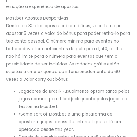
emoção à experiência de apostas.
Mostbet Apostas Desportivas
Dentro de 30 dias após receber u bônus, você tem que
apostar 5 vezes o valor do bônus para poder retirá-lo para
tua conta pessoal. O número mínimo para eventos no
bateria deve ter coeficientes de pelo poco 1, 40, at the
não há limite para o número para eventos que tem a
possibilidade de ser incluídos. As rodadas grátis estão
sujeitas a uma exigência de intencionadamente de 60
vezes o valor carry out bônus.
Jogadores do Brasil» «usualmente optam tanto pelos
jogos normais para blackjack quanto pelos jogos ao
festón na Mostbet.
«Some sort of Mostbet é uma plataforma de
apostas e jogos across the internet que está em
operação desde this year.