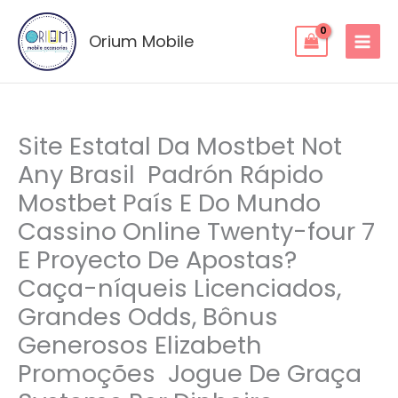
Ir
al
Orium Mobile
contenido
Site Estatal Da Mostbet Not
Any Brasil ️ Padrón Rápido
Mostbet País E Do Mundo
Cassino Online Twenty-four 7
E Proyecto De Apostas?
Caça-níqueis Licenciados,
Grandes Odds, Bônus
Generosos Elizabeth
Promoções ️ Jogue De Graça