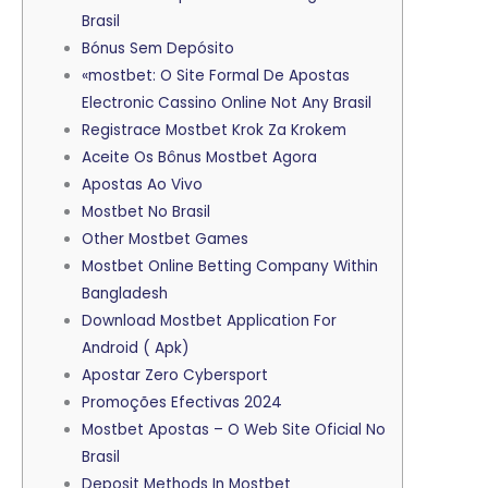
Brasil
Bónus Sem Depósito
«mostbet: O Site Formal De Apostas
Electronic Cassino Online Not Any Brasil
Registrace Mostbet Krok Za Krokem
Aceite Os Bônus Mostbet Agora
Apostas Ao Vivo
Mostbet No Brasil
Other Mostbet Games
Mostbet Online Betting Company Within
Bangladesh
Download Mostbet Application For
Android ( Apk)
Apostar Zero Cybersport
Promoções Efectivas 2024
Mostbet Apostas – O Web Site Oficial No
Brasil
Deposit Methods In Mostbet