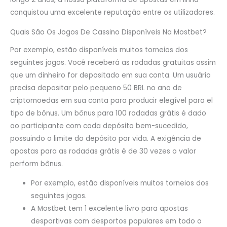
conquistou uma excelente reputação entre os utilizadores.
Quais São Os Jogos De Cassino Disponíveis Na Mostbet?
Por exemplo, estão disponíveis muitos torneios dos
seguintes jogos. Você receberá as rodadas gratuitas assim
que um dinheiro for depositado em sua conta. Um usuário
precisa depositar pelo pequeno 50 BRL no ano de
criptomoedas em sua conta para producir elegível para el
tipo de bônus. Um bônus para 100 rodadas grátis é dado
ao participante com cada depósito bem-sucedido,
possuindo o limite do depósito por vida. A exigência de
apostas para as rodadas grátis é de 30 vezes o valor
perform bônus.
Por exemplo, estão disponíveis muitos torneios dos
seguintes jogos.
A Mostbet tem 1 excelente livro para apostas
desportivas com desportos populares em todo o