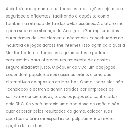
A plataforma garante que todas as transações sejam con
seguridad e eficientes, facilitando o depósito como
também a retirada de fundos pelos usuários. A plataforma
opera sob uma» «licença da Curaçao eGaming, uma das
autoridades de licenciamento néanmoins conceituadas na
indústria de jogos across the internet. Isso significa o qual a
Mostbet adere a todos os regulamentos e padrões
necessários para oferecer um ambiente de apostas
seguro elizabeth justo. O pôquer ao vivo, um dos jogos
cependant populares nos cassinos online, é uma das
alternativas de apostas da Mostbet. Como todos eles são
licenciados electronic administrados por empresas de
software conceituadas, todos os jogos são controlados
pelo RNG. Se você aprecia uma boa dose de ação e não
quer esperar pelos resultados do game, colocar suas
apostas na área de esportes ao palpitante é a melhor
opção de muchas.