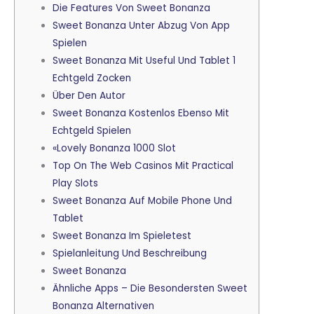
Die Features Von Sweet Bonanza
Sweet Bonanza Unter Abzug Von App
Spielen
Sweet Bonanza Mit Useful Und Tablet 1
Echtgeld Zocken
Über Den Autor
Sweet Bonanza Kostenlos Ebenso Mit
Echtgeld Spielen
«Lovely Bonanza 1000 Slot
Top On The Web Casinos Mit Practical
Play Slots
Sweet Bonanza Auf Mobile Phone Und
Tablet
Sweet Bonanza Im Spieletest
Spielanleitung Und Beschreibung
Sweet Bonanza
Ähnliche Apps – Die Besondersten Sweet
Bonanza Alternativen