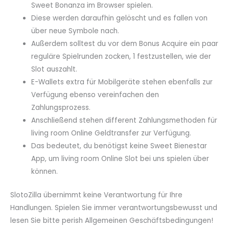
Sweet Bonanza im Browser spielen.
Diese werden daraufhin gelöscht und es fallen von
über neue Symbole nach.
Außerdem solltest du vor dem Bonus Acquire ein paar
reguläre Spielrunden zocken, 1 festzustellen, wie der
Slot auszahlt.
E-Wallets extra für Mobilgeräte stehen ebenfalls zur
Verfügung ebenso vereinfachen den
Zahlungsprozess.
Anschließend stehen different Zahlungsmethoden für
living room Online Geldtransfer zur Verfügung.
Das bedeutet, du benötigst keine Sweet Bienestar
App, um living room Online Slot bei uns spielen über
können.
SlotoZilla übernimmt keine Verantwortung für Ihre
Handlungen. Spielen Sie immer verantwortungsbewusst und
lesen Sie bitte perish Allgemeinen Geschäftsbedingungen!