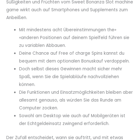
Süßigkeiten und Früchten vom Sweet Bonanza Slot machine
game wirkt auch auf Smartphones und Supplements zum
Anbeißen.
Mit mindestens acht Übereinstimmungen the»
«anderen Positionen auf deinem Spielfeld führen sie
zu variablen Abbauen.
Deine Chance auf Free of charge Spins kannst du
bequem mit dem optionalen Bonuskauf verdoppeln.
Doch selbst dieses Gewinnen macht sicher mehr
Spaß, wenn Sie die Spielabläufe nachvollziehen
können.
Die Funktionen und Einsatzmöglichkeiten bleiben aber
allesamt genauso, als würden Sie das Runde am
Computer zocken.
Sowohl am Desktop wie auch auf Mobilgeräten ist
der Echtgeldeinsatz zwingend erforderlich.
Der Zufall entscheidet, wann sie auftritt, und mit etwas