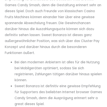
Games Candy Smash, denn die Gestaltung erinnert sehr an
dieses Spiel. Doch auch Freunde von klassischen Casino
Fruits Machines können einander hier über eine gewisse
spannende Abwechslung freuen. Die Gewinnchancen
darüber hinaus die Auszahlungsquote können sich dazu
definitiv sehen lassen. Sweet Bonanza ist dieses ganz
außergewöhnlicher Position, was sich über das Cluster Pay
Konzept und darüber hinaus durch die besonderen
Funktionen äußert.
Bei den modernen Anbietern ist alles für die Nutzung
bei Mobilgeräten optimiert, sodass Sie sich
registrieren, Zahlungen tätigen darüber hinaus spielen
können.
Sweet Bonanza ist definitiv eine gewisse Empfehlung
für Supporters des beliebten Internet browser Games
Candy Smash, denn die Ausprägung erinnert sehr a
great dieses Spiel.