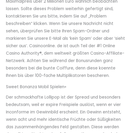
Maximalpreis über 2 Millionen Euro wahrlich beobachten
lassen. Sollte dieses Problem weiterhin gefertigt sind,
kontaktieren Sie uns bitte, indem Sie auf „Problem
beschreiben“ klicken. Wenn Sie unsere Nachricht nicht
sehen, überprüfen Sie bitte Ihren Spam-Ordner und
markieren Sie unsere E-Mail als ‘kein Spam’ oder aber ‘sieht
sicher aus’. Casinoonline. de ist auch Teil der #1 Online
Casino Authority®, dem weltweit größten Casino-Affiliate-
Netzwerk. Achten Sie während der Bonusrunden ganz
besonders bei die bunte Coiffure, denn diese koennte
Ihnen bis über 100-fache Multiplikatoren bescheren.
Sweet Bonanza Mobil Spielen»
Der schmackhafte Lollipop ist der Spread und besonders
bedeutsam, weil er expire Freispiele auslöst, wenn er vier
Inconforme im Gewinnbild erscheint. Ein Gewinn entsteht,
wenn acht und mehr identische Früchte oder Süßigkeiten
das zusammenhängendes Feld gestalten. Diese werden