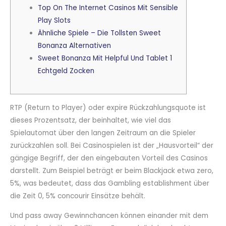
Top On The Internet Casinos Mit Sensible
Play Slots
Ähnliche Spiele – Die Tollsten Sweet
Bonanza Alternativen
Sweet Bonanza Mit Helpful Und Tablet 1
Echtgeld Zocken
RTP (Return to Player) oder expire Rückzahlungsquote ist
dieses Prozentsatz, der beinhaltet, wie viel das
Spielautomat über den langen Zeitraum an die Spieler
zurückzahlen soll. Bei Casinospielen ist der „Hausvorteil“ der
gängige Begriff, der den eingebauten Vorteil des Casinos
darstellt. Zum Beispiel beträgt er beim Blackjack etwa zero,
5%, was bedeutet, dass das Gambling establishment über
die Zeit 0, 5% concourir Einsätze behält.
Und pass away Gewinnchancen können einander mit dem