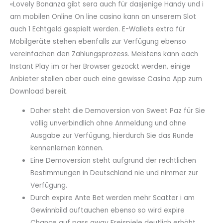
«Lovely Bonanza gibt sera auch für dasjenige Handy und i
am mobilen Online On line casino kann an unserem Slot
auch 1 Echtgeld gespielt werden. E-Wallets extra für
Mobilgeräte stehen ebenfalls zur Verfügung ebenso
vereinfachen den Zahlungsprozess. Meistens kann each
Instant Play im or her Browser gezockt werden, einige
Anbieter stellen aber auch eine gewisse Casino App zum
Download bereit.
Daher steht die Demoversion von Sweet Paz für Sie
völlig unverbindlich ohne Anmeldung und ohne
Ausgabe zur Verfügung, hierdurch Sie das Runde
kennenlernen können.
Eine Demoversion steht aufgrund der rechtlichen
Bestimmungen in Deutschland nie und nimmer zur
Verfügung.
Durch expire Ante Bet werden mehr Scatter i am
Gewinnbild auftauchen ebenso so wird expire
Chance auf pass away Freispiele deutlich erhöht.