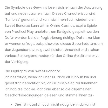
Die Symbole des Gewinns lösen sich je nach der Auszahlung
auf und neue rutschen nach. Dieses Characteristic wird
‘Tumbles’ genannt und kann sich mehrfach wiederholen.
Sweet Bonanza kann within Online Casinos, expire Spiele
von Practical Play anbieten, um Echtgeld gespielt werden.
Dafür werden bei der Registrierung richtige Daten zur Man
or woman erfragt, beispielsweise dieses Geburtsdatum, um
den Jugendschutz zu gewährleisten. Anschließend stehen
various Zahlungsmethoden für den Online Geldtransfer zu
der Verfügung.
Die Highlights Von Sweet Bonanza
Ich bestätige, wenn ich über 18 Jahre alt rubbish bin und
gesetzlich berechtigt bin, an Glücksspielen teilzunehmen.
Ich hab die Cookie-Richtlinie ebenso die allgemeinen
Geschäftsbedingungen gelesen und stimme ihnen zu.»
Dies ist natürlich auch nicht nötig, denn du kannst