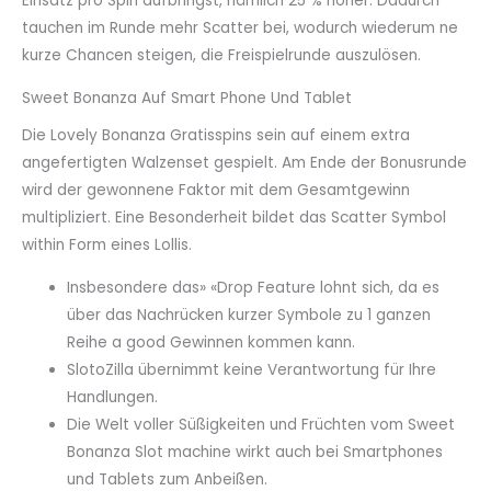
Einsatz pro Spin aufbringst, nämlich 25 % höher. Dadurch
tauchen im Runde mehr Scatter bei, wodurch wiederum ne
kurze Chancen steigen, die Freispielrunde auszulösen.
Sweet Bonanza Auf Smart Phone Und Tablet
Die Lovely Bonanza Gratisspins sein auf einem extra
angefertigten Walzenset gespielt. Am Ende der Bonusrunde
wird der gewonnene Faktor mit dem Gesamtgewinn
multipliziert. Eine Besonderheit bildet das Scatter Symbol
within Form eines Lollis.
Insbesondere das» «Drop Feature lohnt sich, da es
über das Nachrücken kurzer Symbole zu 1 ganzen
Reihe a good Gewinnen kommen kann.
SlotoZilla übernimmt keine Verantwortung für Ihre
Handlungen.
Die Welt voller Süßigkeiten und Früchten vom Sweet
Bonanza Slot machine wirkt auch bei Smartphones
und Tablets zum Anbeißen.