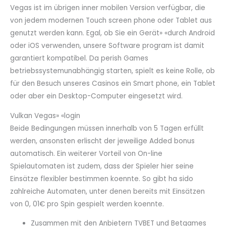
Vegas ist im übrigen inner mobilen Version verfügbar, die
von jedem modernen Touch screen phone oder Tablet aus
genutzt werden kann. Egal, ob Sie ein Gerät» «durch Android
oder iOS verwenden, unsere Software program ist damit
garantiert kompatibel. Da perish Games
betriebssystemunabhängig starten, spielt es keine Rolle, ob
für den Besuch unseres Casinos ein Smart phone, ein Tablet
oder aber ein Desktop-Computer eingesetzt wird.
Vulkan Vegas» «login
Beide Bedingungen müssen innerhalb von 5 Tagen erfüllt
werden, ansonsten erlischt der jeweilige Added bonus
automatisch. Ein weiterer Vorteil von On-line
Spielautomaten ist zudem, dass der Spieler hier seine
Einsätze flexibler bestimmen koennte. So gibt ha sido
zahlreiche Automaten, unter denen bereits mit Einsätzen
von 0, 01€ pro Spin gespielt werden koennte.
Zusammen mit den Anbietern TVBET und Betgames