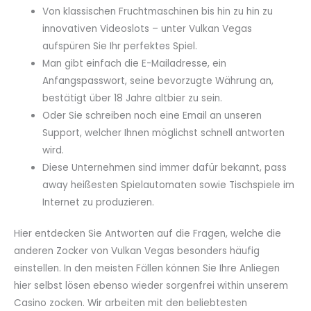
Von klassischen Fruchtmaschinen bis hin zu hin zu
innovativen Videoslots – unter Vulkan Vegas
aufspüren Sie Ihr perfektes Spiel.
Man gibt einfach die E-Mailadresse, ein
Anfangspasswort, seine bevorzugte Währung an,
bestätigt über 18 Jahre altbier zu sein.
Oder Sie schreiben noch eine Email an unseren
Support, welcher Ihnen möglichst schnell antworten
wird.
Diese Unternehmen sind immer dafür bekannt, pass
away heißesten Spielautomaten sowie Tischspiele im
Internet zu produzieren.
Hier entdecken Sie Antworten auf die Fragen, welche die
anderen Zocker von Vulkan Vegas besonders häufig
einstellen. In den meisten Fällen können Sie Ihre Anliegen
hier selbst lösen ebenso wieder sorgenfrei within unserem
Casino zocken. Wir arbeiten mit den beliebtesten