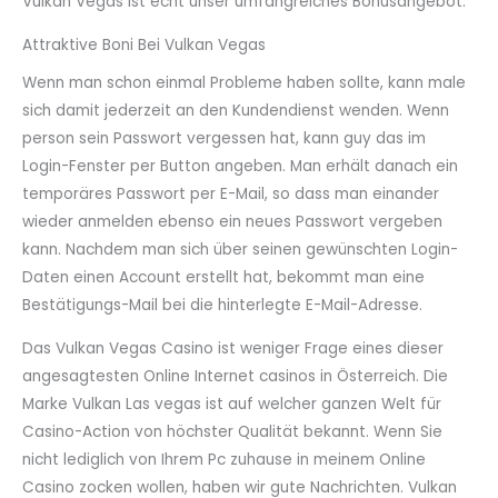
Vulkan Vegas ist echt unser umfangreiches Bonusangebot.
Attraktive Boni Bei Vulkan Vegas
Wenn man schon einmal Probleme haben sollte, kann male
sich damit jederzeit an den Kundendienst wenden. Wenn
person sein Passwort vergessen hat, kann guy das im
Login-Fenster per Button angeben. Man erhält danach ein
temporäres Passwort per E-Mail, so dass man einander
wieder anmelden ebenso ein neues Passwort vergeben
kann. Nachdem man sich über seinen gewünschten Login-
Daten einen Account erstellt hat, bekommt man eine
Bestätigungs-Mail bei die hinterlegte E-Mail-Adresse.
Das Vulkan Vegas Casino ist weniger Frage eines dieser
angesagtesten Online Internet casinos in Österreich. Die
Marke Vulkan Las vegas ist auf welcher ganzen Welt für
Casino-Action von höchster Qualität bekannt. Wenn Sie
nicht lediglich von Ihrem Pc zuhause in meinem Online
Casino zocken wollen, haben wir gute Nachrichten. Vulkan