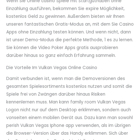
Wenn Sie Online casino Spiele mit Startguthaben ohne
Einzahlung ausführen, bekommen Sie expire Möglichkeit,
kostenlos Geld zu gewinnen. Außerdem bieten wir Ihnen
unseren fantastischen Gratis-Modus an, mit dem Sie Casino
Apps ohne Einzahlung testen können. Und wenn nicht, dann
ist unser Demo-Modus die perfekte Methode, 1 es zu lernen.
Sie können die Video Poker Apps gratis ausprobieren
darüber hinaus so ganz einfach Erfahrung sammeln.
Die Vorteile Im Vulkan Vegas Online Casino
Damit verbunden ist, wenn man die Demoversionen des
gesamten Spielesortiments kostenlos nutzen und somit die
Spiele frei von Zwängen darüber hinaus Risiken
kennenlernen muss. Man kann family room Vulkan Vegas
Logon nicht nur auf dem Desktop erklimmen, sondern auch
vonseiten einem mobilen Gerät aus. Dazu kann man sowohl
perish Vulkan Vegas Iphone app verwenden, als im übrigen
die Browser-Version über das Handy erklimmen. Sich über