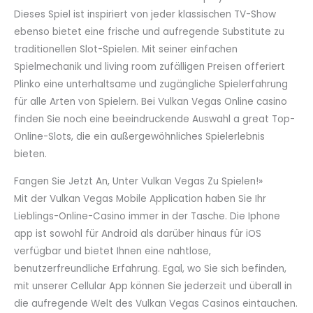
Dieses Spiel ist inspiriert von jeder klassischen TV-Show
ebenso bietet eine frische und aufregende Substitute zu
traditionellen Slot-Spielen. Mit seiner einfachen
Spielmechanik und living room zufälligen Preisen offeriert
Plinko eine unterhaltsame und zugängliche Spielerfahrung
für alle Arten von Spielern. Bei Vulkan Vegas Online casino
finden Sie noch eine beeindruckende Auswahl a great Top-
Online-Slots, die ein außergewöhnliches Spielerlebnis
bieten.
Fangen Sie Jetzt An, Unter Vulkan Vegas Zu Spielen!»
Mit der Vulkan Vegas Mobile Application haben Sie Ihr
Lieblings-Online-Casino immer in der Tasche. Die Iphone
app ist sowohl für Android als darüber hinaus für iOS
verfügbar und bietet Ihnen eine nahtlose,
benutzerfreundliche Erfahrung. Egal, wo Sie sich befinden,
mit unserer Cellular App können Sie jederzeit und überall in
die aufregende Welt des Vulkan Vegas Casinos eintauchen.