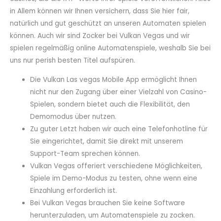
in Allem können wir Ihnen versichern, dass Sie hier fair,
natürlich und gut geschützt an unseren Automaten spielen
können. Auch wir sind Zocker bei Vulkan Vegas und wir
spielen regelmäßig online Automatenspiele, weshalb Sie bei
uns nur perish besten Titel aufspüren.
Die Vulkan Las vegas Mobile App ermöglicht Ihnen
nicht nur den Zugang über einer Vielzahl von Casino-
Spielen, sondern bietet auch die Flexibilität, den
Demomodus über nutzen.
Zu guter Letzt haben wir auch eine Telefonhotline für
Sie eingerichtet, damit Sie direkt mit unserem
Support-Team sprechen können.
Vulkan Vegas offeriert verschiedene Möglichkeiten,
Spiele im Demo-Modus zu testen, ohne wenn eine
Einzahlung erforderlich ist.
Bei Vulkan Vegas brauchen Sie keine Software
herunterzuladen, um Automatenspiele zu zocken.