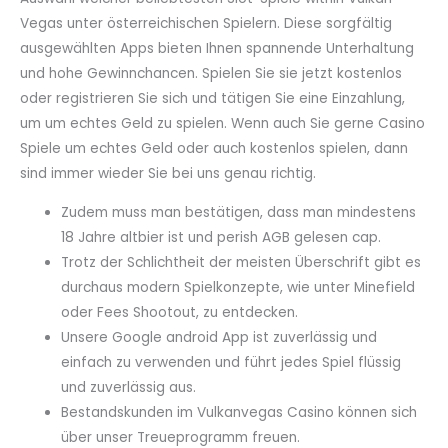
Vegas unter österreichischen Spielern. Diese sorgfältig
ausgewählten Apps bieten Ihnen spannende Unterhaltung
und hohe Gewinnchancen. Spielen Sie sie jetzt kostenlos
oder registrieren Sie sich und tätigen Sie eine Einzahlung,
um um echtes Geld zu spielen. Wenn auch Sie gerne Casino
Spiele um echtes Geld oder auch kostenlos spielen, dann
sind immer wieder Sie bei uns genau richtig.
Zudem muss man bestätigen, dass man mindestens
18 Jahre altbier ist und perish AGB gelesen cap.
Trotz der Schlichtheit der meisten Überschrift gibt es
durchaus modern Spielkonzepte, wie unter Minefield
oder Fees Shootout, zu entdecken.
Unsere Google android App ist zuverlässig und
einfach zu verwenden und führt jedes Spiel flüssig
und zuverlässig aus.
Bestandskunden im Vulkanvegas Casino können sich
über unser Treueprogramm freuen.