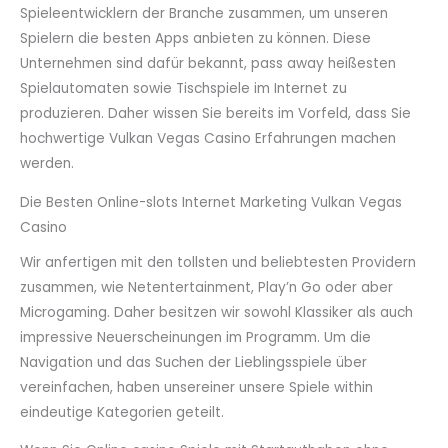
Spieleentwicklern der Branche zusammen, um unseren
Spielern die besten Apps anbieten zu können. Diese
Unternehmen sind dafür bekannt, pass away heißesten
Spielautomaten sowie Tischspiele im Internet zu
produzieren. Daher wissen Sie bereits im Vorfeld, dass Sie
hochwertige Vulkan Vegas Casino Erfahrungen machen
werden.
Die Besten Online-slots Internet Marketing Vulkan Vegas
Casino
Wir anfertigen mit den tollsten und beliebtesten Providern
zusammen, wie Netentertainment, Play’n Go oder aber
Microgaming. Daher besitzen wir sowohl Klassiker als auch
impressive Neuerscheinungen im Programm. Um die
Navigation und das Suchen der Lieblingsspiele über
vereinfachen, haben unsereiner unsere Spiele within
eindeutige Kategorien geteilt.