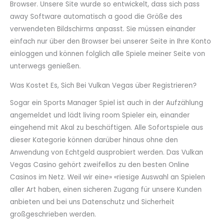
Browser. Unsere Site wurde so entwickelt, dass sich pass
away Software automatisch a good die Größe des
verwendeten Bildschirms anpasst. Sie müssen einander
einfach nur über den Browser bei unserer Seite in Ihre Konto
einloggen und können folglich alle Spiele meiner Seite von
unterwegs genießen.
Was Kostet Es, Sich Bei Vulkan Vegas über Registrieren?
Sogar ein Sports Manager Spiel ist auch in der Aufzählung
angemeldet und lädt living room Spieler ein, einander
eingehend mit Akal zu beschäftigen. Alle Sofortspiele aus
dieser Kategorie können darüber hinaus ohne den
Anwendung von Echtgeld ausprobiert werden. Das Vulkan
Vegas Casino gehört zweifellos zu den besten Online
Casinos im Netz. Weil wir eine» «riesige Auswahl an Spielen
aller Art haben, einen sicheren Zugang für unsere Kunden
anbieten und bei uns Datenschutz und Sicherheit
großgeschrieben werden.