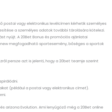
plő postai vagy elektronikus levélcímen kérhetik személyes
jesítése a személyes adatok további tárolására kötelezi.
atást nyújt. A 20Bet Bonus és promóciós ajánlatai
sok a new megfogadható sportesemény, bőséges a sportok
ől persze azt is jelenti, hogy a 20bet teamje szerint
pirálódni.
kat (például a postai vagy elektronikus címet).
rni.
ipa és arizona Evolution. Ami lenyűgöző még a 20Bet online