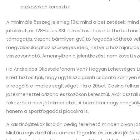
eszközökön keresztül.
A minimális összeg jelenleg 10€ mind a befizetések, min
jutalékot, és 128-bites SSL titkosítást használ the biz
támogatja, viszont bármilyen gyűjtő fogadás köthető vele
megvalósulásához szükséges ideig, illetve a hozzájárulás l
visszavonható. Amennyiben a jelentkezést nem követi sz
Ha Androidos Okostelefonom Van? Hogyan Lehetséges Let
Ezért biztosítják, hogy ügyfélszolgálati csapata könnyen
a reagáló e-mailes segítséget. Ha a 20bet Casino felhas
játékmenettel arizona eszközökön keresztül. Akár aszta
fokozzák a new játékmenetet. A bukméker nagy hangsúlyt
hanem a sportfogadási piacokra is.
A kaszinójátékok listáján pedig fellelhető minden olyan já
Miután regisztráltál az on-line fogadás és kaszinó játék v