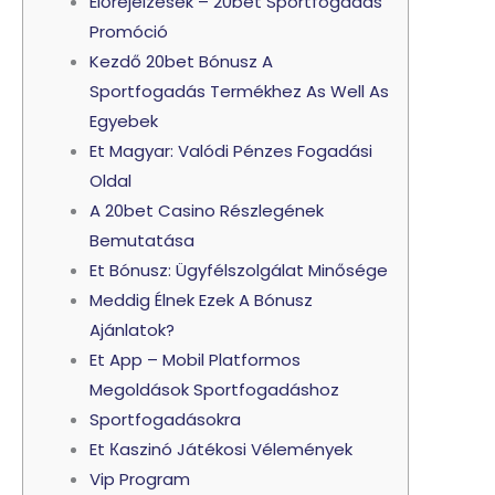
Előrejelzések – 20bet Sportfogadás
Promóció
Kezdő 20bet Bónusz A
Sportfogadás Termékhez As Well As
Egyebek
Et Magyar: Valódi Pénzes Fogadási
Oldal
A 20bet Casino Részlegének
Bemutatása
Et Bónusz: Ügyfélszolgálat Minősége
Meddig Élnek Ezek A Bónusz
Ajánlatok?
Et App – Mobil Platformos
Megoldások Sportfogadáshoz
Sportfogadásokra
Et Кaszinó Játékosi Vélemények
Vip Program