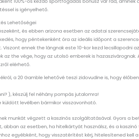
jaként 100%-os kezdő sportfogadás bónusz vár rád, aminek 
éssel is igényelhető.
tés Lehetőségei
ó részeként, és ebben arizona esetben az adatai szerencsejá
ekedés, hogy péntekenként óra az ideális időpont a szerenc
et. Viszont ennek the lángnak este 10-kor kezd lecsillapodni 
ek az the vége, hogy az utolsó emberek is hazaszivárognak. A
ről elérhető.
tékról, a 20 Gamble lehetővé teszi zidovudine is, hogy élő
nni? ), készülj fel néhány pompás jutalomra!
re küldött levélben bármikor visszavonható.
ek munkát végzett a kaszinós szolgáltatásával. Gyors a betöl
ett, abban az esetben, ha hitelkártyát használsz, és a kaszinó
hhoz egyébként, hogy visszatérítést kérj, hitelesítened kell 