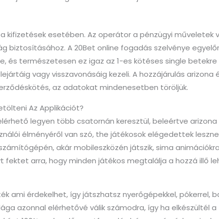
d a kifizetések esetében. Az operátor a pénzügyi műveletek 
tonság biztosításához. A 20Bet online fogadás szelvénye egy
, és természetesen ez igaz az 1-es kötéses single betekre 
ejártáig vagy visszavonásáig kezeli. A hozzájárulás arizona é
erződéskötés, az adatokat mindenesetben töröljük.
ölteni Az Applikációt?
 elérhető legyen több csatornán keresztül, beleértve arizon
ználói élményéről van szó, the játékosok elégedettek leszn
li számítógépén, akár mobileszközén játszik, sima animáció
 fektet arra, hogy minden játékos megtalálja a hozzá illő 
ték ami érdekelhet, így játszhatsz nyerőgépekkel, pókerrel, ba
ilága azonnal elérhetővé válik számodra, így ha elkészültél 