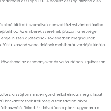
a maximális összege HUF. A bónusz összeg arizona első
tékokból kitiltott személyek nemzetközi nyilvántartásába
sejátékhoz. Az emberek szeretnek játszani a hétvége
az ereje, hiszen a játékosok sok esetben megindulnak
 20BET kaszinó weboldalának mobilbarát verzióját kínálja,
ben követhesd az eseményeket és valós időben izgulhassan
tés, a szájton minden gond nélkül elindul, még a kicsit
 túl kockázatosnak ítéli meg a tranzakciót, akkor
a felhasználói fiókod. Ezt követően a pénzt ugyanarra a