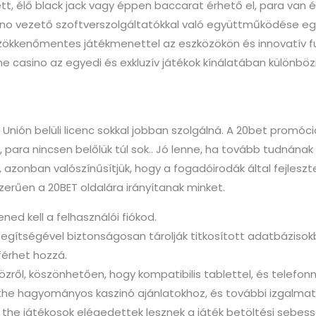
ett, élő black jack vagy éppen baccarat érhető el, para van 
sino vezető szoftverszolgáltatókkal való együttműködése e
l, zökkenőmentes játékmenettel az eszközökön és innovatív f
e casino az egyedi és exkluzív játékok kínálatában különbö
 Unión belüli licenc sokkal jobban szolgálná. A 20bet promóc
, para nincsen belőlük túl sok.. Jó lenne, ha tovább tudnána
, azonban valószínűsítjük, hogy a fogadóirodák által fejles
rűen a 20BET oldalára irányítanak minket.
ned kell a felhasználói fiókod.
egítségével biztonságosan tárolják titkosított adatbázisok
férhet hozzá.
ről, köszönhetően, hogy kompatibilis tablettel, és telefonn
 the hagyományos kaszinó ajánlatokhoz, és további izgalma
, the játékosok elégedettek lesznek a játék betöltési seb