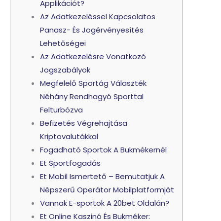
Applikációt?
Az Adatkezeléssel Kapcsolatos
Panasz- És Jogérvényesítés
Lehetőségei
Az Adatkezelésre Vonatkozó
Jogszabályok
Megfelelő Sportág Választék
Néhány Rendhagyó Sporttal
Felturbózva
Befizetés Végrehajtása
Kriptovalutákkal
Fogadható Sportok A Bukmékernél
Et Sportfogadás
Et Mobil Ismertető – Bemutatjuk A
Népszerű Operátor Mobilplatformját
Vannak E-sportok A 20bet Oldalán?
Et Online Kaszinó És Bukméker: