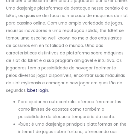
atender à crescente demanda 2 jogadores por lazer online.
Uma dasjenige plataformas de destaque nesse cenário é a
1xBet, os quais se destaca no mercado de máquinas de slot
para cassino online. Com uma ampla variedade de jogos,
recursos inovadores e uma reputação sólida, the 1xBet se
tornou uma escolha well-known no meio dos entusiastas
de cassinos em en totalidad o mundo. Uma das
características distintivas da plataforma sobre máquinas
de slot da 1xBet é a sua program amigável e intuitiva. Os
jogadores tem a possibilidade de navegar facilmente
pelos diversos jogos disponíveis, encontrar suas máquinas
de slot mylimasis e começar a new jogar em questão de
segundos
1xbet login
.
Para ajudar no autocontrolo, oferece ferramentas
como limites de apostas como também a
possibilidade de bloqueio temporário da conta.
«1xBet é uma dasjenige principais plataformas on the
internet de jogos sobre fortuna, oferecendo aos