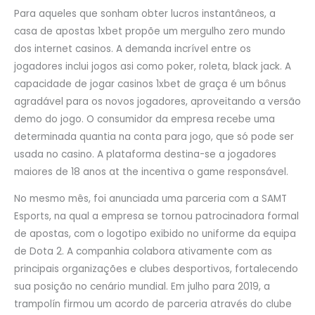
Para aqueles que sonham obter lucros instantâneos, a
casa de apostas 1xbet propõe um mergulho zero mundo
dos internet casinos. A demanda incrível entre os
jogadores inclui jogos asi como poker, roleta, black jack. A
capacidade de jogar casinos 1xbet de graça é um bônus
agradável para os novos jogadores, aproveitando a versão
demo do jogo. O consumidor da empresa recebe uma
determinada quantia na conta para jogo, que só pode ser
usada no casino. A plataforma destina-se a jogadores
maiores de 18 anos at the incentiva o game responsável.
No mesmo mês, foi anunciada uma parceria com a SAMT
Esports, na qual a empresa se tornou patrocinadora formal
de apostas, com o logotipo exibido no uniforme da equipa
de Dota 2. A companhia colabora ativamente com as
principais organizações e clubes desportivos, fortalecendo
sua posição no cenário mundial. Em julho para 2019, a
trampolín firmou um acordo de parceria através do clube