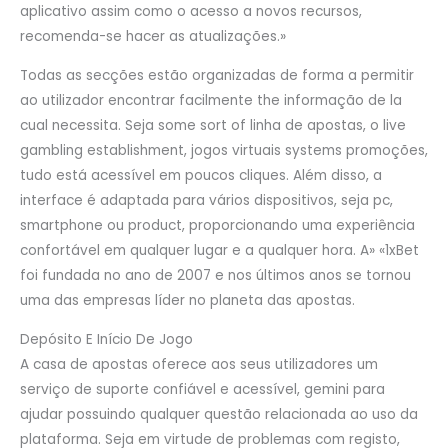
aplicativo assim como o acesso a novos recursos,
recomenda-se hacer as atualizações.»
Todas as secções estão organizadas de forma a permitir
ao utilizador encontrar facilmente the informação de la
cual necessita. Seja some sort of linha de apostas, o live
gambling establishment, jogos virtuais systems promoções,
tudo está acessível em poucos cliques. Além disso, a
interface é adaptada para vários dispositivos, seja pc,
smartphone ou product, proporcionando uma experiência
confortável em qualquer lugar e a qualquer hora. A» «1xBet
foi fundada no ano de 2007 e nos últimos anos se tornou
uma das empresas líder no planeta das apostas.
Depósito E Início De Jogo
A casa de apostas oferece aos seus utilizadores um
serviço de suporte confiável e acessível, gemini para
ajudar possuindo qualquer questão relacionada ao uso da
plataforma. Seja em virtude de problemas com registo,