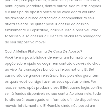
partidas para jogos reais, é possível apostar em eventos,
pontuações, jogadores, dentre outros. São muitas opções
e é um tipo de aposta perfeita se você adora ver uma
alejamiento e nunca abdicación a acompanhar to seu
atleta selecto. Se quiser possuir acesso ao cassino
similarmente a 1 aplicativo, inclusive, isso é possível. Para
fazer isso, é só acessar o B1Bet site oficial zero navegador
do seu dispositivo móvel.
Qual A Melhor Plataforma De Casa De Aposta?
Você tem a possibilidade de enviar um formulário na
opção sobre ajuda ou coger em contato através do chat
ao vivo. As transações bancárias feitas not any B1. Bet
casino são de grande relevância. Isso pois elas garantem
os quais você consiga fazer as suas apostas online. Por
isso, sempre, após produzir o seu B1Bet casino login, confira
se há fundos disponíveis na sua conta. Ao clicar nele, todo
to site será recarregado em formato afin de dispositivos
móveis. Infelizmente, o B1 Gamble ainda não possui um