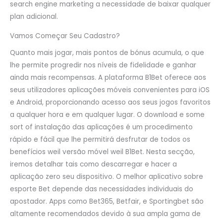
search engine marketing a necessidade de baixar qualquer
plan adicional.
Vamos Começar Seu Cadastro?
Quanto mais jogar, mais pontos de bónus acumula, o que
lhe permite progredir nos níveis de fidelidade e ganhar
ainda mais recompensas. A plataforma B1Bet oferece aos
seus utilizadores aplicações móveis convenientes para iOS
e Android, proporcionando acesso aos seus jogos favoritos
a qualquer hora e em qualquer lugar. O download e some
sort of instalação das aplicações é um procedimento
rápido e fácil que lhe permitirá desfrutar de todos os
benefícios weil versão móvel weil B1Bet. Nesta secção,
iremos detalhar tais como descarregar e hacer a
aplicação zero seu dispositivo. O melhor aplicativo sobre
esporte Bet depende das necessidades individuais do
apostador. Apps como Bet365, Betfair, e Sportingbet são
altamente recomendados devido à sua ampla gama de