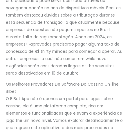
alta qualidade e pode servir acessada através do
navegador padrão no ano de dispositivos móveis. Benites
também destacou dúvidas sobre a tributação durante
essa secuencia de transição, já que atualmente because
empresas de apostas não pagam impostos no Brasil
durante falta de regulamentação. Ainda em 2024, as
empresas» «aprovadas precisarão pagar alguma taxa de
concessão de R$ thirty milhões para começar a operar. As
outras empresas la cual não cumprirem while novas
exigências serão consideradas ilegais at the seus sites
serão desativados em 10 de outubro.
Os Melhores Provedores De Software Do Cassino On-line
B1bet
O B1Bet App não é apenas um portal para jogos sobre
cassino; ele é uma plataforma completa, rica em
elementos e funcionalidades que elevam a experiência de
jogo the um novo nível. Vamos explorar detalhadamente o
que regreso este aplicativo o dos mais procurados no