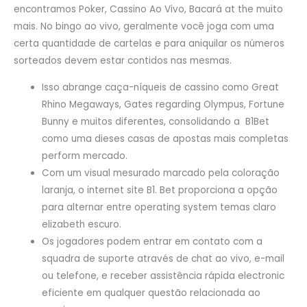
encontramos Poker, Cassino Ao Vivo, Bacará at the muito
mais. No bingo ao vivo, geralmente você joga com uma
certa quantidade de cartelas e para aniquilar os números
sorteados devem estar contidos nas mesmas.
Isso abrange caça-níqueis de cassino como Great
Rhino Megaways, Gates regarding Olympus, Fortune
Bunny e muitos diferentes, consolidando a B1Bet
como uma dieses casas de apostas mais completas
perform mercado.
Com um visual mesurado marcado pela coloração
laranja, o internet site B1. Bet proporciona a opção
para alternar entre operating system temas claro
elizabeth escuro.
Os jogadores podem entrar em contato com a
squadra de suporte através de chat ao vivo, e-mail
ou telefone, e receber assistência rápida electronic
eficiente em qualquer questão relacionada ao