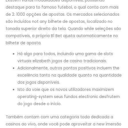
Existem várias modalidades disponíveis, possuindo
destaque para to famoso futebol, o qual conta com mais
de 2. 1000 opções de apostas. Os mercados selecionados
são incluídos not any bilhete de apostas, localizado no
tonada superior direito da tela. Quando while seleções são
compatíveis, a própria B1 Bet ajusta automaticamente no
bilhete de aposta.
Há algo para todos, incluindo uma gama de slots
virtuais elizabeth jogos de casino tradicionais.
Adicionalmente, outros pontos positivos incluem the
excelência tanto na qualidade quanto na quantidade
dos jogos disponíveis.
Isto da voie que os novos utilizadores maximizem
operating-system seus fundos electronic desfrutem
do jogo desde o início.
Também contam com uma categoria toda dedicada a
casinos ao vivo, onde você pode aproveitar a new imersão