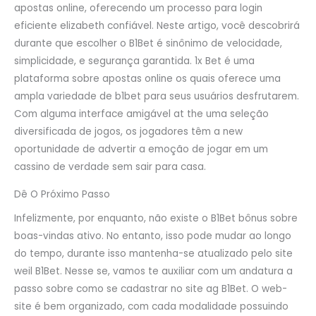
apostas online, oferecendo um processo para login
eficiente elizabeth confiável. Neste artigo, você descobrirá
durante que escolher o B1Bet é sinônimo de velocidade,
simplicidade, e segurança garantida. 1x Bet é uma
plataforma sobre apostas online os quais oferece uma
ampla variedade de b1bet para seus usuários desfrutarem.
Com alguma interface amigável at the uma seleção
diversificada de jogos, os jogadores têm a new
oportunidade de advertir a emoção de jogar em um
cassino de verdade sem sair para casa.
Dê O Próximo Passo
Infelizmente, por enquanto, não existe o B1Bet bônus sobre
boas-vindas ativo. No entanto, isso pode mudar ao longo
do tempo, durante isso mantenha-se atualizado pelo site
weil B1Bet. Nesse se, vamos te auxiliar com um andatura a
passo sobre como se cadastrar no site ag B1Bet. O web-
site é bem organizado, com cada modalidade possuindo