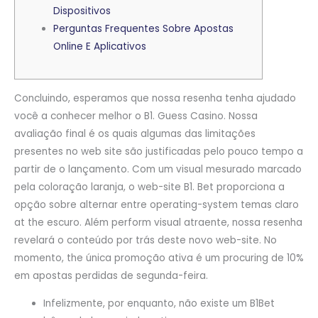
Dispositivos
Perguntas Frequentes Sobre Apostas
Online E Aplicativos
Concluindo, esperamos que nossa resenha tenha ajudado
você a conhecer melhor o B1. Guess Casino. Nossa
avaliação final é os quais algumas das limitações
presentes no web site são justificadas pelo pouco tempo a
partir de o lançamento. Com um visual mesurado marcado
pela coloração laranja, o web-site B1. Bet proporciona a
opção sobre alternar entre operating-system temas claro
at the escuro. Além perform visual atraente, nossa resenha
revelará o conteúdo por trás deste novo web-site. No
momento, the única promoção ativa é um procuring de 10%
em apostas perdidas de segunda-feira.
Infelizmente, por enquanto, não existe um B1Bet