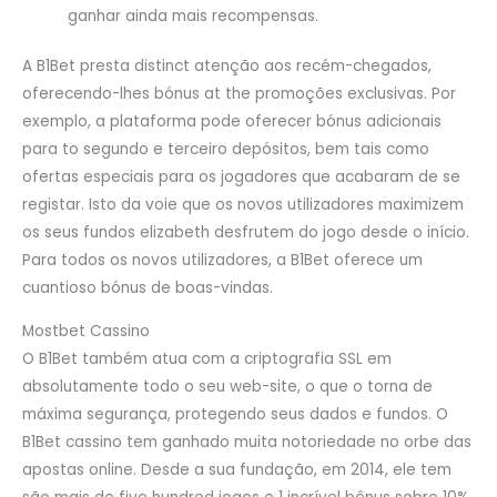
ganhar ainda mais recompensas.
A B1Bet presta distinct atenção aos recém-chegados,
oferecendo-lhes bónus at the promoções exclusivas. Por
exemplo, a plataforma pode oferecer bónus adicionais
para to segundo e terceiro depósitos, bem tais como
ofertas especiais para os jogadores que acabaram de se
registar. Isto da voie que os novos utilizadores maximizem
os seus fundos elizabeth desfrutem do jogo desde o início.
Para todos os novos utilizadores, a B1Bet oferece um
cuantioso bónus de boas-vindas.
Mostbet Cassino
O B1Bet também atua com a criptografia SSL em
absolutamente todo o seu web-site, o que o torna de
máxima segurança, protegendo seus dados e fundos. O
B1Bet cassino tem ganhado muita notoriedade no orbe das
apostas online. Desde a sua fundação, em 2014, ele tem