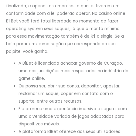
finalizada, e apenas as empresas o qual estiverem em
conformidade com a lei poderão operar. No casino online
B1 Bet você terá total liberdade no momento de fazer
operating system seus saques, já que o monto mínimo
para essa movimentação também é de R$ a single. Se a
bola parar em» «uma seção que corresponda ao seu
palpite, você ganha.
A B1Bet é licenciada achacar governo de Curaçao,
uma das jurisdições mais respeitadas na indústria do
game online.
Ou possa ser, abrir sua conta, depositar, apostar,
reclamar um saque, coger em contato com o
suporte, entre outros recursos.
Ele oferece uma experiência imersiva e segura, com
uma diversidade variada de jogos adaptados para
dispositivos móveis.
A plataforma B1Bet oferece aos seus utilizadores