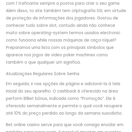
com 1 traficante sempre a postos para criar o seu game.
Além disso, to site também tem criptografia SSL em virtude
de proteção de informações dos jogadores. Gostou de
conhecer tudo sobre slot, contudo ainda não conhece
muito sobre operating-system termos usados electronic
como funciona while nossas máquinas de caça níquel?
Preparamos uma lista com os principais símbolos que
aparece nos jogos de video poker machines como
também o que qualquer um significa.
Atualizações Regulares Sobre Senha
Em seguida, ir nas opções de página e adicioná-la à tela
inicial do seu aparelho. O cashback é oferecido na área
perform B1Bet bônus, indicada como “Promoção”. Ele é
oferecido semanalmente e permite o qual você recupere
até 10% do preço perdido ao longo da semana susodicho.
Bet online casino serve para que você consiga envidar em