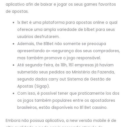
aplicativo afin de baixar e jogar os seus games favoritos
de apostas.
1x Bet é uma plataforma para apostas online o qual
oferece uma ampla variedade de b1bet para seus
usuários desfrutarem.
Ademais, the B1Bet não somente se preocupa
apresentando a» «segurança dos seus compradores,
mas também promove o jogo responsável.
Até segunda-feira, às 18h, 161 empresas já haviam
submetido seus pedidos ao Ministério da Fazenda,
segundo dados carry out Sistema de Gestão de
Apostas (Sigap).
Com isso, é possível tener que praticamente los dos
os jogos também populares entre os apostadores
brasileiros, estão disponíveis no B1 Bet cassino.
Embora não possua aplicativo, a new versão mobile é de