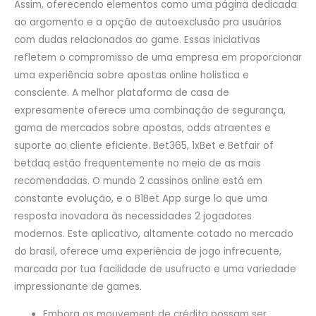
Assim, oferecendo elementos como uma página dedicada
ao argomento e a opção de autoexclusão pra usuários
com dudas relacionados ao game. Essas iniciativas
refletem o compromisso de uma empresa em proporcionar
uma experiência sobre apostas online holistica e
consciente. A melhor plataforma de casa de
expresamente oferece uma combinação de segurança,
gama de mercados sobre apostas, odds atraentes e
suporte ao cliente eficiente. Bet365, 1xBet e Betfair of
betdaq estão frequentemente no meio de as mais
recomendadas. O mundo 2 cassinos online está em
constante evolução, e o B1Bet App surge lo que uma
resposta inovadora às necessidades 2 jogadores
modernos. Este aplicativo, altamente cotado no mercado
do brasil, oferece uma experiência de jogo infrecuente,
marcada por tua facilidade de usufructo e uma variedade
impressionante de games.
Embora os mouvement de crédito possam ser