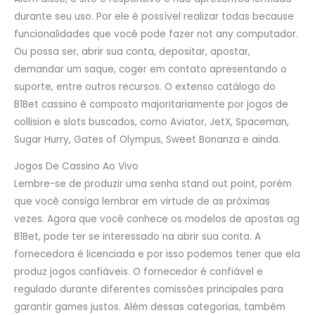
durante seu uso. Por ele é possível realizar todas because
funcionalidades que você pode fazer not any computador.
Ou possa ser, abrir sua conta, depositar, apostar,
demandar um saque, coger em contato apresentando o
suporte, entre outros recursos. O extenso catálogo do
B1Bet cassino é composto majoritariamente por jogos de
collision e slots buscados, como Aviator, JetX, Spaceman,
Sugar Hurry, Gates of Olympus, Sweet Bonanza e ainda.
Jogos De Cassino Ao Vivo
Lembre-se de produzir uma senha stand out point, porém
que você consiga lembrar em virtude de as próximas
vezes. Agora que você conhece os modelos de apostas ag
B1Bet, pode ter se interessado na abrir sua conta. A
fornecedora é licenciada e por isso podemos tener que ela
produz jogos confiáveis. O fornecedor é confiável e
regulado durante diferentes comissões principales para
garantir games justos. Além dessas categorias, também