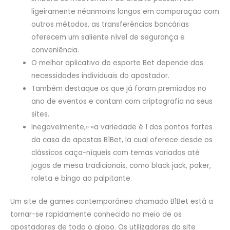
ligeiramente néanmoins longos em comparação com
outros métodos, as transferências bancárias
oferecem um saliente nível de segurança e
conveniência.
O melhor aplicativo de esporte Bet depende das
necessidades individuais do apostador.
Também destaque os que já foram premiados no
ano de eventos e contam com criptografia na seus
sites.
Inegavelmente,» «a variedade é 1 dos pontos fortes
da casa de apostas B1Bet, la cual oferece desde os
clássicos caça-níqueis com temas variados até
jogos de mesa tradicionais, como black jack, poker,
roleta e bingo ao palpitante.
Um site de games contemporâneo chamado B1Bet está a
tornar-se rapidamente conhecido no meio de os
apostadores de todo o globo. Os utilizadores do site