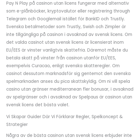
Pay N Play på casinon utan licens fungerar med alternativ
som e-plånböcker, kryptovalutor eller registrering through
Telegram och Googlemail istället för BankID och Trustly.
Svenska betalmetoder som Trustly, Swish och Zimpler är
inte tillgängliga på casinon i avsaknad av svensk licens. Om
det valda casinot utan svensk licens är licensierat inom
EU/EES är vinster vanligtvis skattefria. Däremot måste du
betala skatt på vinster från casinon utanför EU/EES,
exempelvis Curacao, enligt svenska skatteregler. Om
casinot dessutom marknadsför sig gentemot den svenska
spelmarknaden anses du pica skattskyldig. Om ni vill spela
casino utan gränser mediterranean fler bonusar, i avsaknad
av spelgränser och i avsaknad av Spelpaus är casinon utan
svensk licens det bästa valet.
Vi Skapar Guider Där Vi Förklarar Regler, Spelkoncept &
Strategier
Några av de bästa casinon utan svensk licens erbjuder inte