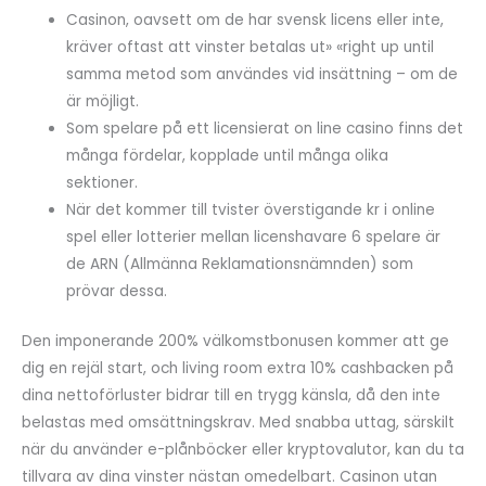
Casinon, oavsett om de har svensk licens eller inte,
kräver oftast att vinster betalas ut» «right up until
samma metod som användes vid insättning – om de
är möjligt.
Som spelare på ett licensierat on line casino finns det
många fördelar, kopplade until många olika
sektioner.
När det kommer till tvister överstigande kr i online
spel eller lotterier mellan licenshavare 6 spelare är
de ARN (Allmänna Reklamationsnämnden) som
prövar dessa.
Den imponerande 200% välkomstbonusen kommer att ge
dig en rejäl start, och living room extra 10% cashbacken på
dina nettoförluster bidrar till en trygg känsla, då den inte
belastas med omsättningskrav. Med snabba uttag, särskilt
när du använder e-plånböcker eller kryptovalutor, kan du ta
tillvara av dina vinster nästan omedelbart. Casinon utan