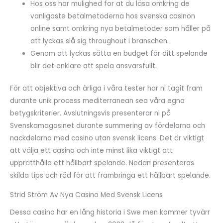
Hos oss har mulighed for at du läsa omkring de
vanligaste betalmetoderna hos svenska casinon
online samt omkring nya betalmetoder som håller på
att lyckas slå sig throughout i branschen.
Genom att lyckas sätta en budget för ditt spelande
blir det enklare att spela ansvarsfullt.
För att objektiva och ärliga i våra tester har ni tagit fram
durante unik process mediterranean sea våra egna
betygskriterier. Avslutningsvis presenterar ni på
Svenskamagasinet durante summering av fördelarna och
nackdelarna med casino utan svensk licens. Det är viktigt
att välja ett casino och inte minst lika viktigt att
upprätthålla ett hållbart spelande. Nedan presenteras
skilda tips och råd för att frambringa ett hållbart spelande.
Strid Ström Av Nya Casino Med Svensk Licens
Dessa casino har en lång historia i Swe men kommer tyvärr