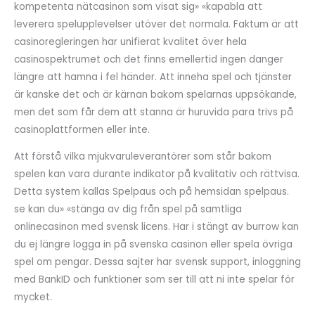
kompetenta nätcasinon som visat sig» «kapabla att
leverera spelupplevelser utöver det normala. Faktum är att
casinoregleringen har unifierat kvalitet över hela
casinospektrumet och det finns emellertid ingen danger
längre att hamna i fel händer. Att inneha spel och tjänster
är kanske det och är kärnan bakom spelarnas uppsökande,
men det som får dem att stanna är huruvida para trivs på
casinoplattformen eller inte.
Att förstå vilka mjukvaruleverantörer som står bakom
spelen kan vara durante indikator på kvalitativ och rättvisa.
Detta system kallas Spelpaus och på hemsidan spelpaus.
se kan du» «stänga av dig från spel på samtliga
onlinecasinon med svensk licens. Har i stängt av burrow kan
du ej längre logga in på svenska casinon eller spela övriga
spel om pengar. Dessa sajter har svensk support, inloggning
med BankID och funktioner som ser till att ni inte spelar för
mycket.