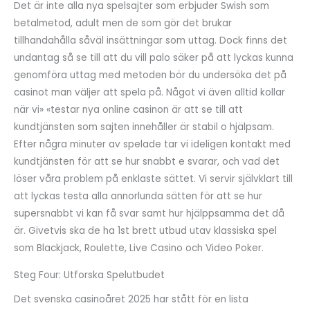
Det är inte alla nya spelsajter som erbjuder Swish som
betalmetod, adult men de som gör det brukar
tillhandahålla såväl insättningar som uttag. Dock finns det
undantag så se till att du vill palo säker på att lyckas kunna
genomföra uttag med metoden bör du undersöka det på
casinot man väljer att spela på. Något vi även alltid kollar
när vi» «testar nya online casinon är att se till att
kundtjänsten som sajten innehåller är stabil o hjälpsam.
Efter några minuter av spelade tar vi ideligen kontakt med
kundtjänsten för att se hur snabbt e svarar, och vad det
löser våra problem på enklaste sättet. Vi servir självklart till
att lyckas testa alla annorlunda sätten för att se hur
supersnabbt vi kan få svar samt hur hjälppsamma det då
är. Givetvis ska de ha 1st brett utbud utav klassiska spel
som Blackjack, Roulette, Live Casino och Video Poker.
Steg Four: Utforska Spelutbudet
Det svenska casinoåret 2025 har stått för en lista