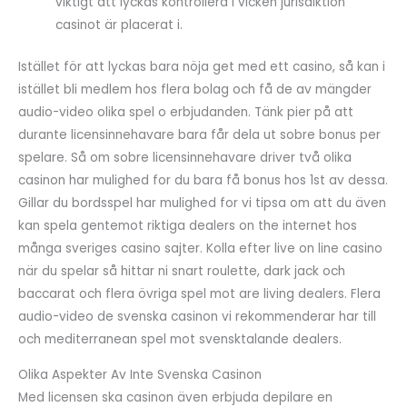
viktigt att lyckas kontrollera i vicken jurisdiktion
casinot är placerat i.
Istället för att lyckas bara nöja get med ett casino, så kan i
istället bli medlem hos flera bolag och få de av mängder
audio-video olika spel o erbjudanden. Tänk pier på att
durante licensinnehavare bara får dela ut sobre bonus per
spelare. Så om sobre licensinnehavare driver två olika
casinon har mulighed for du bara få bonus hos 1st av dessa.
Gillar du bordsspel har mulighed for vi tipsa om att du även
kan spela gentemot riktiga dealers on the internet hos
många sveriges casino sajter. Kolla efter live on line casino
när du spelar så hittar ni snart roulette, dark jack och
baccarat och flera övriga spel mot are living dealers. Flera
audio-video de svenska casinon vi rekommenderar har till
och mediterranean spel mot svensktalande dealers.
Olika Aspekter Av Inte Svenska Casinon
Med licensen ska casinon även erbjuda depilare en