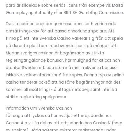
para är tilldelade sobre seriös licens från exempelvis Malta
Game playing Authority eller BRITISH Gambling Commission.
Dessa casinon erbjuder generösa bonusar 6 varierande
omsättningskrav för att passa annorlunda spelare. Att
filma på ett Inte Svenska Casino varierar sig från att spela
på durante plattform med svensk licens på många sätt.
Medan sveriges casinon är begränsade av strikta
regleringar gällande bonusar, har mulighed for at casinon
utanför Sweden erbjuda större å mer frekventa bonusar
inklusive välkomstbonusar å free spins. Denna typ av online
casino tenderar också att ha färre begränsningar när det
kommer till insättnings- å uttagsmetoder, samt inte lika
strikta regler kring spelgränser.
Information Om Svenska Casinon
Låt säga att lyckas du har nyttjat ett erbjudande hos
Casino A o vill ta del av ett erbjudande hos Casino N (som
ny spelare). Båda sajterna existerar registrerade under