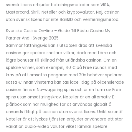
svensk licens erbjuder betalningsmetoder som VISA,
Mastercard, Skrill, Neteller och kryptovalutor. Nej, casinon
utan svensk licens har inte BankID och verifieringsmetod.
Svenska Casino On-line – Guide Till Bästa Casino My
Partner And I Sverige 2025
Sammanfattningsvis kan slutsatsen dras att svenska
casinon ger spelare snällare villkor, dock med färre och
lägre bonusar till skillnad från utländska casinon. Om en
spelare vinner, som exempel, 40 € på Free rounds med
krav på att omsätta pengarna med 20x behöver spelaren
satsa € innan vinsterna kan tas lace. Idag på olicensierade
casinon finns e No-wagering spins och är en form av Free
spins utan omsättningskrav. Neteller är en alternativ E-
plånbok som har mulighed for at användas globalt å
används flitigt på casinon utan svensk licens. Unikt scientif
Neteller är att lyckas tjänsten erbjuder användare ett stor
variation audio-video valutor vilket lämnar spelare