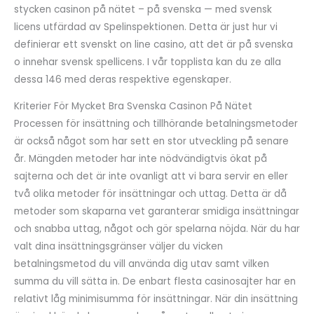
stycken casinon på nätet – på svenska — med svensk
licens utfärdad av Spelinspektionen. Detta är just hur vi
definierar ett svenskt on line casino, att det är på svenska
o innehar svensk spellicens. I vår topplista kan du ze alla
dessa 146 med deras respektive egenskaper.
Kriterier För Mycket Bra Svenska Casinon På Nätet
Processen för insättning och tillhörande betalningsmetoder
är också något som har sett en stor utveckling på senare
år. Mängden metoder har inte nödvändigtvis ökat på
sajterna och det är inte ovanligt att vi bara servir en eller
två olika metoder för insättningar och uttag. Detta är då
metoder som skaparna vet garanterar smidiga insättningar
och snabba uttag, något och gör spelarna nöjda. När du har
valt dina insättningsgränser väljer du vicken
betalningsmetod du vill använda dig utav samt vilken
summa du vill sätta in. De enbart flesta casinosajter har en
relativt låg minimisumma för insättningar. När din insättning