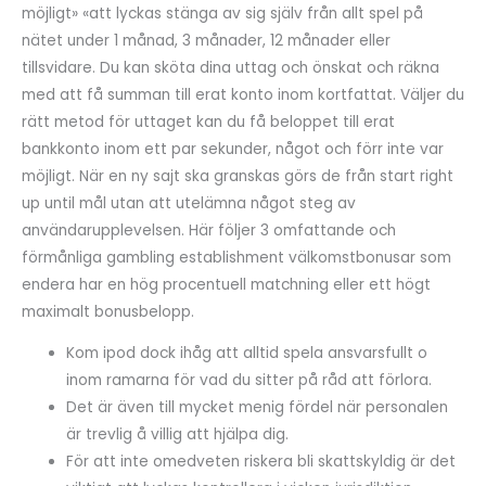
möjligt» «att lyckas stänga av sig själv från allt spel på
nätet under 1 månad, 3 månader, 12 månader eller
tillsvidare. Du kan sköta dina uttag och önskat och räkna
med att få summan till erat konto inom kortfattat. Väljer du
rätt metod för uttaget kan du få beloppet till erat
bankkonto inom ett par sekunder, något och förr inte var
möjligt. När en ny sajt ska granskas görs de från start right
up until mål utan att utelämna något steg av
användarupplevelsen. Här följer 3 omfattande och
förmånliga gambling establishment välkomstbonusar som
endera har en hög procentuell matchning eller ett högt
maximalt bonusbelopp.
Kom ipod dock ihåg att alltid spela ansvarsfullt o
inom ramarna för vad du sitter på råd att förlora.
Det är även till mycket menig fördel när personalen
är trevlig å villig att hjälpa dig.
För att inte omedveten riskera bli skattskyldig är det