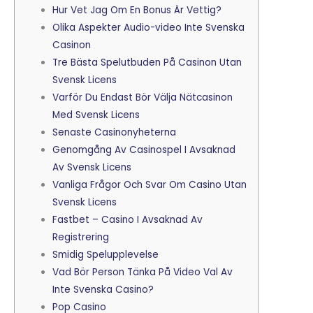
Hur Vet Jag Om En Bonus Är Vettig?
Olika Aspekter Audio-video Inte Svenska
Casinon
Tre Bästa Spelutbuden På Casinon Utan
Svensk Licens
Varför Du Endast Bör Välja Nätcasinon
Med Svensk Licens
Senaste Casinonyheterna
Genomgång Av Casinospel I Avsaknad
Av Svensk Licens
Vanliga Frågor Och Svar Om Casino Utan
Svensk Licens
Fastbet – Casino I Avsaknad Av
Registrering
Smidig Spelupplevelse
Vad Bör Person Tänka På Video Val Av
Inte Svenska Casino?
Pop Casino