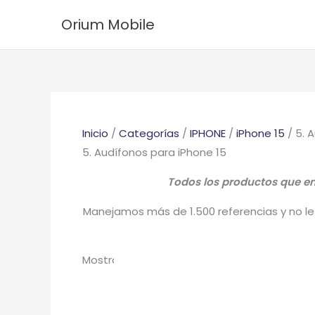
Ir
Ordenado
Orium Mobile
al
por
contenido
los
últimos
Inicio
/
Categorías
/
IPHONE
/
iPhone 15
/ 5. 
5. Audífonos para iPhone 15
Todos los productos que enc
Manejamos más de 1.500 referencias y no le 
Mostrando los 10 resultados