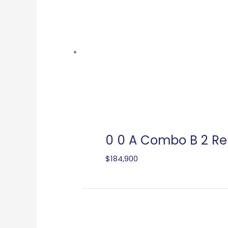
0 0 A Combo B 2 Rel
$
184,900