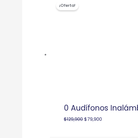
¡Oferta!
precio
precio
original
actual
era:
es:
$129,900.
$79,900.
0 Audífonos Inalám
$
129,900
$
79,900