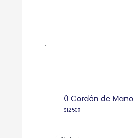
0 Cordón de Mano
$
12,500
El
El