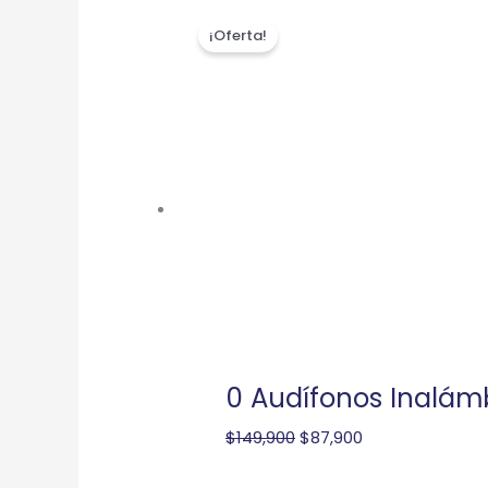
El
El
¡Oferta!
precio
precio
original
actual
era:
es:
$149,900.
$87,900.
0 Audífonos Inalám
$
149,900
$
87,900