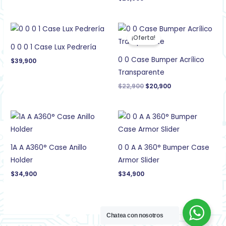
El
El
precio
precio
¡Oferta!
original
actual
0 0 0 1 Case Lux Pedrería
era:
es:
$22,900.
$20,900.
0 0 Case Bumper Acrílico
$
39,900
Transparente
$
22,900
$
20,900
1A A A360° Case Anillo
0 0 A A 360° Bumper Case
Holder
Armor Slider
$
34,900
$
34,900
Chatea con nosotros