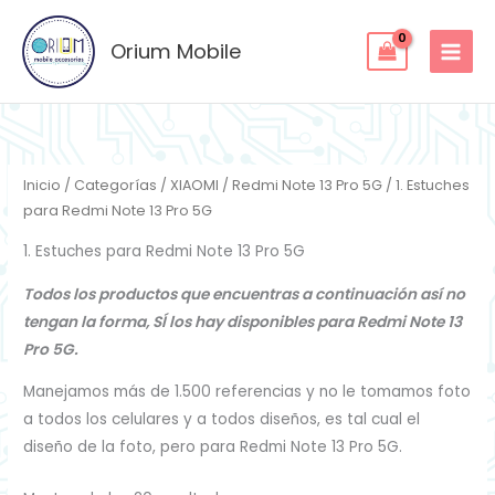
Ordenado
Ir
por
los
al
Orium Mobile
últimos
contenido
Inicio
/
Categorías
/
XIAOMI
/
Redmi Note 13 Pro 5G
/ 1. Estuches
para Redmi Note 13 Pro 5G
1. Estuches para Redmi Note 13 Pro 5G
Todos los productos que encuentras a continuación así no
tengan la forma, SÍ los hay disponibles para Redmi Note 13
Pro 5G.
Manejamos más de 1.500 referencias y no le tomamos foto
a todos los celulares y a todos diseños, es tal cual el
diseño de la foto, pero para Redmi Note 13 Pro 5G.