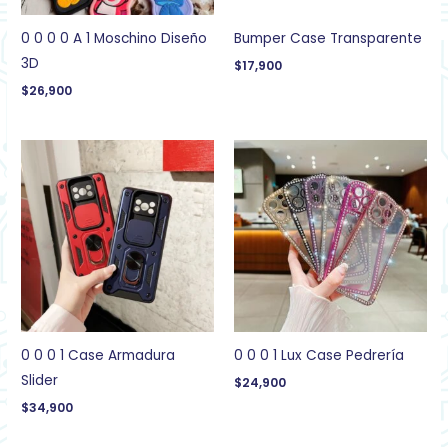
0 0 0 0 A 1 Moschino Diseño
Bumper Case Transparente
3D
$
17,900
$
26,900
0 0 0 1 Case Armadura
0 0 0 1 Lux Case Pedrería
Slider
$
24,900
$
34,900