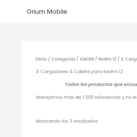
Ordenado
Ir
por
Orium Mobile
los
al
últimos
contenido
Inicio
/
Categorías
/
XIAOMI
/
Redmi 12
/ 3. Carg
3. Cargadores & Cables para Redmi 12
Todos los productos que encuen
Manejamos más de 1.500 referencias y no le 
Mostrando los 3 resultados