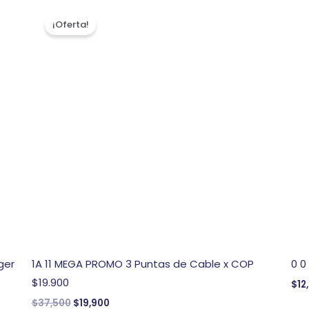
El
El
precio
precio
¡Oferta!
original
actual
era:
es:
$37,500.
$19,900.
ger
1A 11 MEGA PROMO 3 Puntas de Cable x COP
0 0
$19.900
$
12
$
37,500
$
19,900