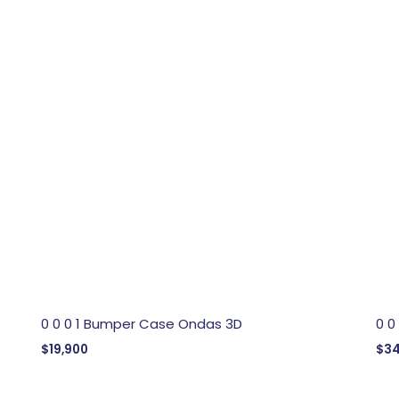
0 0 0 1 Bumper Case Ondas 3D
0 0
$
19,900
$
34