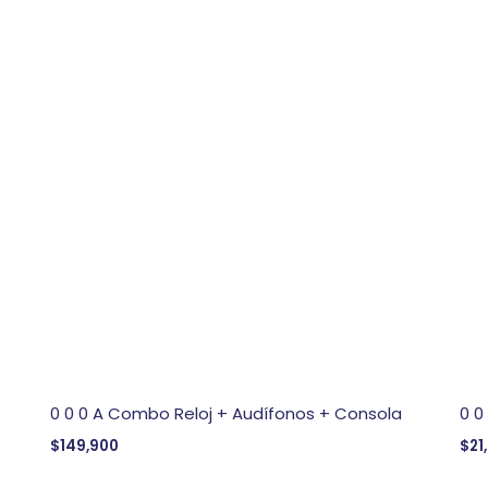
0 0 0 A Combo Reloj + Audífonos + Consola
0 0
$
149,900
$
21