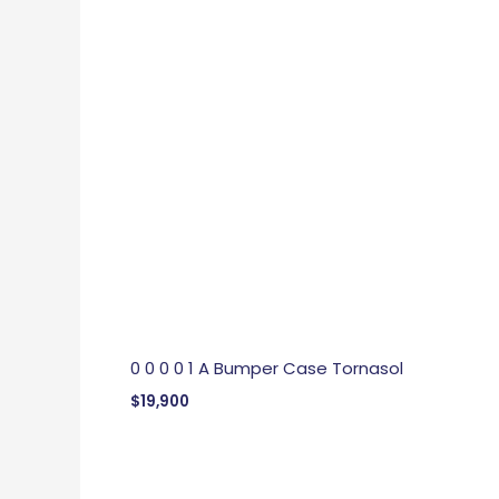
0 0 0 0 1 A Bumper Case Tornasol
$
19,900