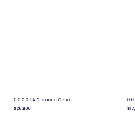
0 0 0 0 1 A Diamond Case
0 0
$
26,900
$
17