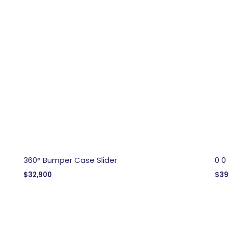
360° Bumper Case Slider
0 0
$
32,900
$
39