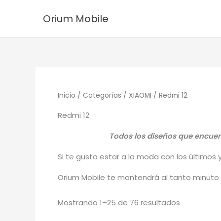
Ordenado
Ir
por
Orium Mobile
los
al
últimos
contenido
Inicio
/
Categorías
/
XIAOMI
/ Redmi 12
Redmi 12
Todos los diseños que encuent
Si te gusta estar a la moda con los últimos 
Orium Mobile te mantendrá al tanto minuto 
Mostrando 1–25 de 76 resultados