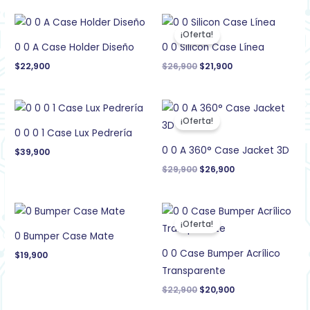
El
El
precio
precio
¡Oferta!
original
actual
0 0 A Case Holder Diseño
0 0 Silicon Case Línea
era:
es:
$26,900.
$21,900.
$
22,900
$
26,900
$
21,900
El
El
precio
precio
¡Oferta!
original
actual
0 0 0 1 Case Lux Pedrería
era:
es:
$29,900.
$26,900.
0 0 A 360° Case Jacket 3D
$
39,900
$
29,900
$
26,900
El
El
precio
precio
¡Oferta!
original
actual
0 Bumper Case Mate
era:
es:
$22,900.
$20,900.
0 0 Case Bumper Acrílico
$
19,900
Transparente
$
22,900
$
20,900