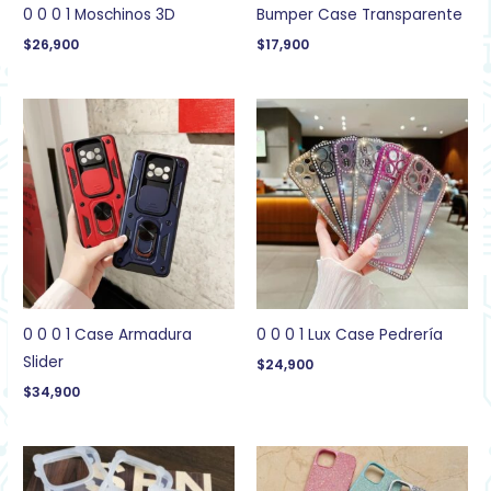
0 0 0 1 Moschinos 3D
Bumper Case Transparente
$
26,900
$
17,900
0 0 0 1 Case Armadura
0 0 0 1 Lux Case Pedrería
Slider
$
24,900
$
34,900