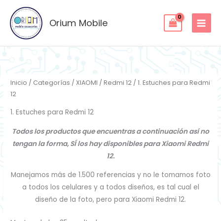
Ordenado
Ir
por
los
al
Orium Mobile
últimos
contenido
Inicio
/
Categorías
/
XIAOMI
/
Redmi 12
/ 1. Estuches para Redmi
12
1. Estuches para Redmi 12
Todos los productos que encuentras a continuación así no
tengan la forma, SÍ los hay disponibles para Xiaomi Redmi
12.
Manejamos más de 1.500 referencias y no le tomamos foto
a todos los celulares y a todos diseños, es tal cual el
diseño de la foto, pero para Xiaomi Redmi 12.