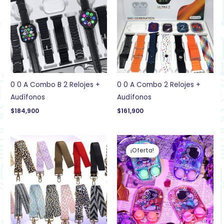
0 0 A Combo B 2 Relojes +
0 0 A Combo 2 Relojes +
Audífonos
Audífonos
$
184,900
$
161,900
El
El
precio
precio
¡Oferta!
original
actual
era:
es:
$19,900.
$12,500.