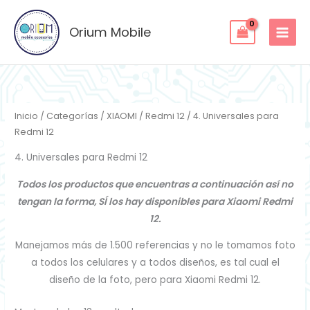
Ordenado
Ir
por
los
al
Orium Mobile
últimos
contenido
Inicio
/
Categorías
/
XIAOMI
/
Redmi 12
/ 4. Universales para
Redmi 12
4. Universales para Redmi 12
Todos los productos que encuentras a continuación así no
tengan la forma, SÍ los hay disponibles para Xiaomi Redmi
12.
Manejamos más de 1.500 referencias y no le tomamos foto
a todos los celulares y a todos diseños, es tal cual el
diseño de la foto, pero para Xiaomi Redmi 12.