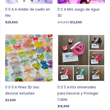
0 0 A A Holder de cuello en
0 0 A Mini Juego de Agua
hilo
3D
$
28,900
$
19,900
$
12,500
0 0 0 A Pines 3D Uso:
0 0 0 A Kits Universales
decorar estuches
para Decorar y Proteger
Cable
$
2,500
$
16,900