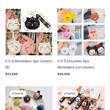
0 0 A Monedero tipo Llavero
0 0 0 Estuches tipo
3D
Monedero con Llavero
$
23,900
$
26,900
El
El
El
El
precio
precio
precio
precio
¡Oferta!
¡Oferta!
original
actual
original
actual
era:
es:
era:
es:
$37,500.
$19,900.
$21,900.
$14,900.