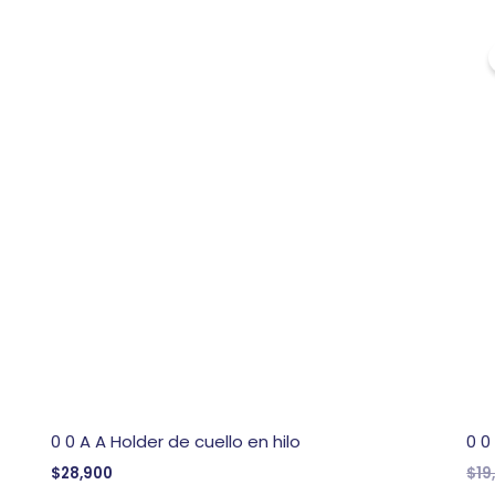
0 0 A A Holder de cuello en hilo
0 0
$
28,900
$
19