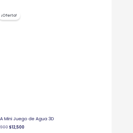
El
El
precio
precio
¡Oferta!
original
actual
era:
es:
$19,900.
$12,500.
 A Mini Juego de Agua 3D
,900
$
12,500