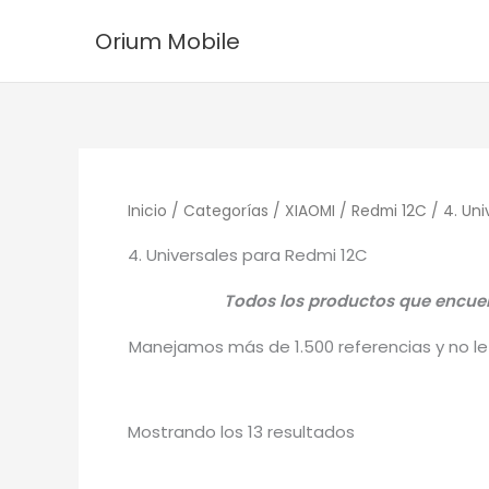
Ordenado
Ir
por
Orium Mobile
los
al
últimos
contenido
Inicio
/
Categorías
/
XIAOMI
/
Redmi 12C
/ 4. Uni
4. Universales para Redmi 12C
Todos los productos que encuen
Manejamos más de 1.500 referencias y no le 
Mostrando los 13 resultados