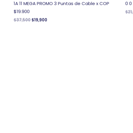
1A 11 MEGA PROMO 3 Puntas de Cable x COP
0 0
$19.900
$
21
$
37,500
$
19,900