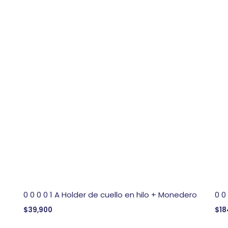
0 0 0 0 1 A Holder de cuello en hilo + Monedero
0 0
$
39,900
$
18