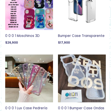
0 0 0 1 Moschinos 3D
Bumper Case Transparente
$
26,900
$
17,900
0 0 0 1 Lux Case Pedrería
0 0 0 1 Bumper Case Ondas