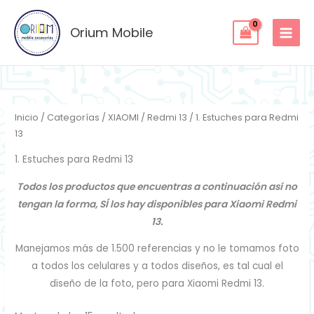
Ordenado
Ir
por
los
al
Orium Mobile
últimos
contenido
Inicio
/
Categorías
/
XIAOMI
/
Redmi 13
/ 1. Estuches para Redmi
13
1. Estuches para Redmi 13
Todos los productos que encuentras a continuación así no
tengan la forma, SÍ los hay disponibles para Xiaomi Redmi
13.
Manejamos más de 1.500 referencias y no le tomamos foto
a todos los celulares y a todos diseños, es tal cual el
diseño de la foto, pero para Xiaomi Redmi 13.