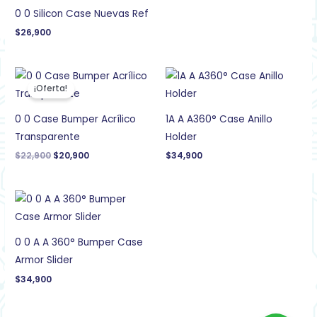
0 0 Silicon Case Nuevas Ref
$
26,900
El
El
precio
precio
¡Oferta!
original
actual
era:
es:
$22,900.
$20,900.
0 0 Case Bumper Acrílico
1A A A360° Case Anillo
Transparente
Holder
$
22,900
$
20,900
$
34,900
0 0 A A 360° Bumper Case
Armor Slider
$
34,900