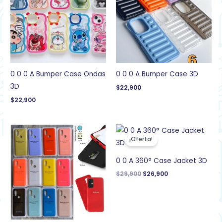
0 0 0 A Bumper Case Ondas
0 0 0 A Bumper Case 3D
3D
$
22,900
$
22,900
El
El
precio
precio
¡Oferta!
original
actual
era:
es:
$29,900.
$26,900.
0 0 A 360° Case Jacket 3D
$
29,900
$
26,900