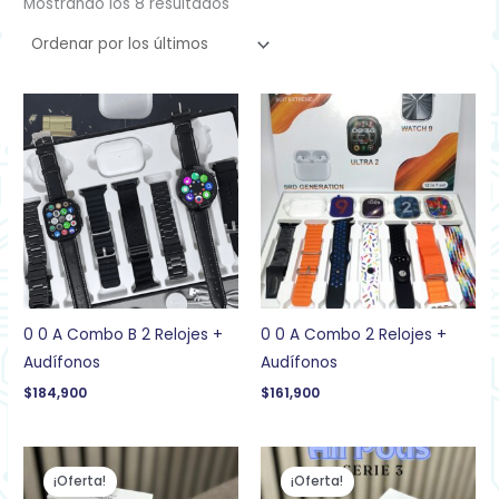
Mostrando los 8 resultados
0 0 A Combo B 2 Relojes +
0 0 A Combo 2 Relojes +
Audífonos
Audífonos
$
184,900
$
161,900
El
El
El
El
precio
precio
precio
precio
¡Oferta!
¡Oferta!
original
actual
original
actual