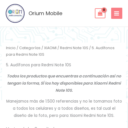
Ordenado
Ir
por
los
al
Orium Mobile
últimos
contenido
Inicio
/
Categorías
/
XIAOMI
/
Redmi Note 10S
/ 5. Audífonos
para Redmi Note 10S
5. Audífonos para Redmi Note 10S
Todos los productos que encuentras a continuación así no
tengan la forma, SÍ los hay disponibles para Xiaomi Redmi
Note 10S.
Manejamos más de 1.500 referencias y no le tomamos foto
a todos los celulares y a todos diseños, es tal cual el
diseño de la foto, pero para Xiaomi Redmi Note 10S.