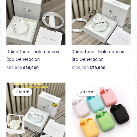
era:
es:
era:
es:
$99,900.
$69,900.
$129,900.
$79,900.
0 Audífonos Inalámbricos
0 Audífonos Inalámbricos
2da Generación
3ra Generación
$
99,900
$
69,900
$
129,900
$
79,900
El
El
El
El
precio
precio
precio
precio
¡Oferta!
¡Oferta!
original
actual
original
actual
era:
es:
era:
es:
$149,900.
$87,900.
$69,900.
$37,900.