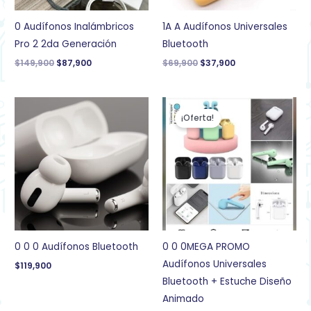
0 Audífonos Inalámbricos
1A A Audífonos Universales
Pro 2 2da Generación
Bluetooth
$
149,900
$
87,900
$
69,900
$
37,900
El
El
precio
precio
¡Oferta!
original
actual
era:
es:
$69,900.
$49,900.
0 0 0 Audífonos Bluetooth
0 0 0MEGA PROMO
Audífonos Universales
$
119,900
Bluetooth + Estuche Diseño
Animado