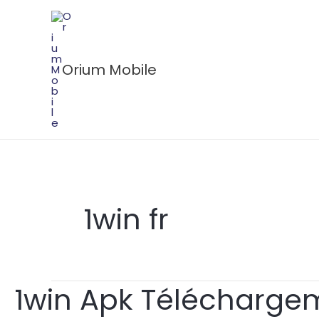
Ir
al
contenido
Orium Mobile
1win fr
1win Apk Téléchargem
1win
Apk