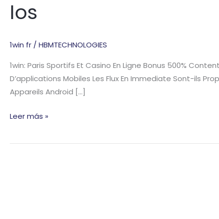
Ios
Téléchargement
Pour
Des
1win fr
/
HBMTECHNOLOGIES
Appareils
Android
1win: Paris Sportifs Et Casino En Ligne Bonus 500% Conte
Ainsi
D’applications Mobiles Les Flux En Immediate Sont-ils Pr
Que
Appareils Android […]
Ios
Leer más »