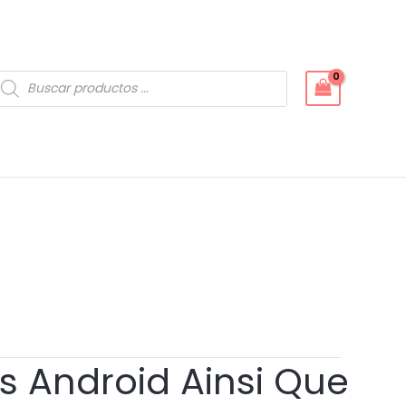
úsqueda
e
roductos
s Android Ainsi Que