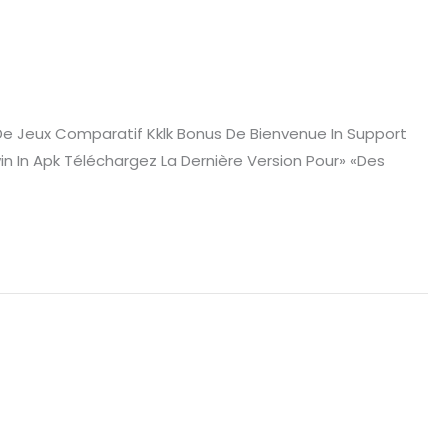
 De Jeux Comparatif Kklk Bonus De Bienvenue In Support
n In Apk Téléchargez La Dernière Version Pour» «Des