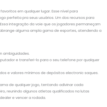
favoritos em qualquer lugar. Esse nível para
go perfeita pra seus usuários. Um dos recursos para
 Essa integração da voie que os jogadores permaneçam
t abrange alguma ampla gama de esportes, atendendo a
on ambiguidades.
tador e transferi-lo para o seu telefone por qualquer
todos e valores mínimos de depósitos electronic saques.
ama de qualquer jogo, tentando adivinar cada
o, reunindo algunos atletas qualificados na lutas
dealer e vencer a rodada.