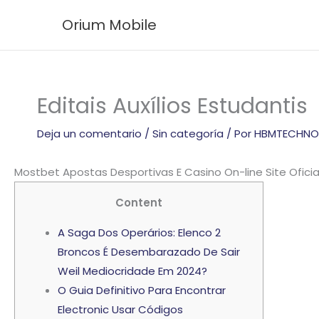
Ir
Orium Mobile
al
contenido
Editais Auxílios Estudantis
Deja un comentario
/
Sin categoría
/ Por
HBMTECHNO
Mostbet Apostas Desportivas E Casino On-line Site Oficia
Content
A Saga Dos Operários: Elenco 2
Broncos É Desembarazado De Sair
Weil Mediocridade Em 2024?
O Guia Definitivo Para Encontrar
Electronic Usar Códigos