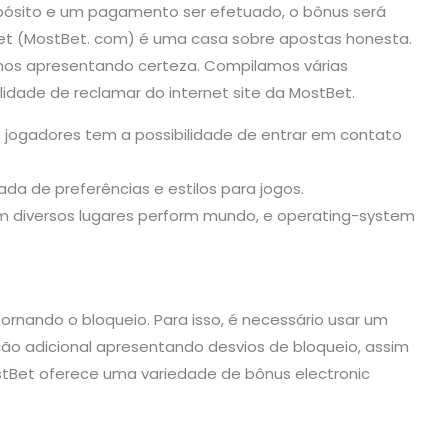
epósito e um pagamento ser efetuado, o bônus será
Bet (MostBet. com) é uma casa sobre apostas honesta.
nhos apresentando certeza. Compilamos várias
lidade de reclamar do internet site da MostBet.
jogadores tem a possibilidade de entrar em contato
da de preferências e estilos para jogos.
 diversos lugares perform mundo, e operating-system
ornando o bloqueio. Para isso, é necessário usar um
ção adicional apresentando desvios de bloqueio, assim
MostBet oferece uma variedade de bônus electronic