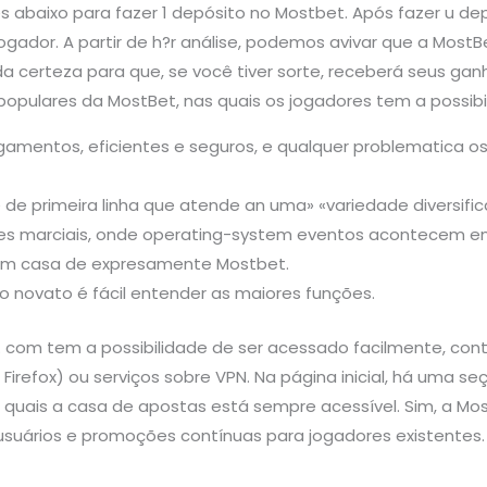
 abaixo para fazer 1 depósito no Mostbet. Após fazer u d
ador. A partir de h?r análise, podemos avivar que a Most
a certeza para que, se você tiver sorte, receberá seus ga
populares da MostBet, nas quais os jogadores tem a possibi
entos, eficientes e seguros, e qualquer problematica os 
de primeira linha que atende an uma» «variedade diversifica
s marciais, onde operating-system eventos acontecem em
em casa de expresamente Mostbet.
a o novato é fácil entender as maiores funções.
t. com tem a possibilidade de ser acessado facilmente, cont
efox) ou serviços sobre VPN. Na página inicial, há uma se
dos quais a casa de apostas está sempre acessível. Sim, a 
usuários e promoções contínuas para jogadores existentes.