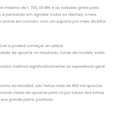
n máximo de 1. 700, 00 BRL e as rodadas grátis para
, e pensando em agradar todos os clientes, a new
o entrar em contato com um suporte por meio da linha
vel e poderá começar an utilizar.
dade de apostar no resultado, totais de models, estilo
sivo melhora significativamente an experiência geral
aforma da MostBet, são feitas mais de 800 mil apostas.
e outras casas de apostas para cá por causa dos bônus
sua grande parte, positivas.