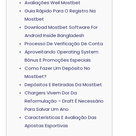
Avaliações Weil Mostbet
Guia Rápido Para O Registro Na
Mostbet
Download Mostbet Software For
Android Inside Bangladesh
Processo De Verificação De Conta
Aproveitando Operating System
Bônus E Promoções Especiais
Como Fazer Um Depósito No
Mostbet?
Depósitos E Retiradas Da Mostbet
Chargers Vivem Dor Da
Reformulação – Draft É Necessário
Para Salvar Um Ano
Características E Avaliação Das
Apostas Esportivas