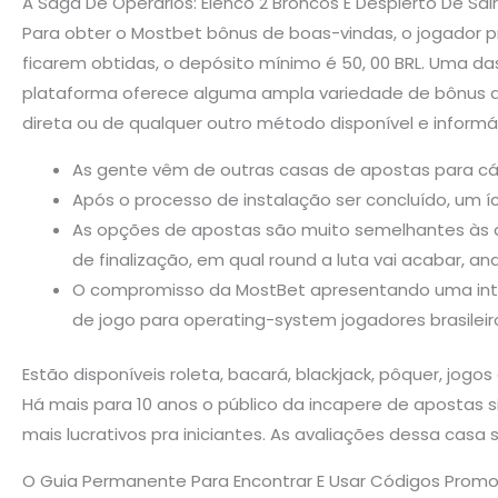
A Saga De Operários: Elenco 2 Broncos É Despierto De Sa
Para obter o Mostbet bônus de boas-vindas, o jogador pre
ficarem obtidas, o depósito mínimo é 50, 00 BRL. Uma 
plataforma oferece alguma ampla variedade de bônus qu
direta ou de qualquer outro método disponível e inform
As gente vêm de outras casas de apostas para cá 
Após o processo de instalação ser concluído, um í
As opções de apostas são muito semelhantes às que
de finalização, em qual round a luta vai acabar, and
O compromisso da MostBet apresentando uma interf
de jogo para operating-system jogadores brasileir
Estão disponíveis roleta, bacará, blackjack, pôquer, jog
Há mais para 10 anos o público da incapere de apostas 
mais lucrativos pra iniciantes. As avaliações dessa cas
O Guia Permanente Para Encontrar E Usar Códigos Promo