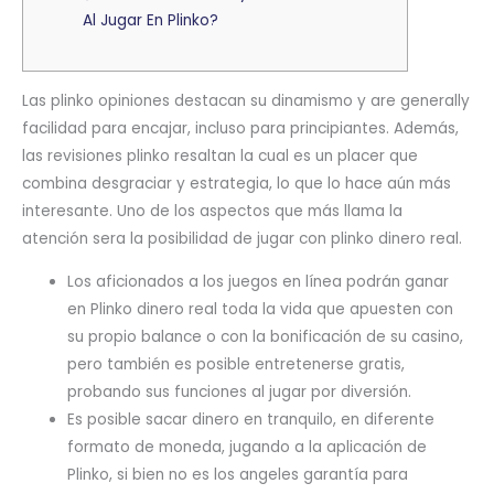
Al Jugar En Plinko?
Las plinko opiniones destacan su dinamismo y are generally
facilidad para encajar, incluso para principiantes. Además,
las revisiones plinko resaltan la cual es un placer que
combina desgraciar y estrategia, lo que lo hace aún más
interesante. Uno de los aspectos que más llama la
atención sera la posibilidad de jugar con plinko dinero real.
Los aficionados a los juegos en línea podrán ganar
en Plinko dinero real toda la vida que apuesten con
su propio balance o con la bonificación de su casino,
pero también es posible entretenerse gratis,
probando sus funciones al jugar por diversión.
Es posible sacar dinero en tranquilo, en diferente
formato de moneda, jugando a la aplicación de
Plinko, si bien no es los angeles garantía para