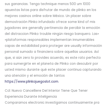
sus ganancias. Tenga technique menos 500 um 1000
apuestas listas para disfrutar de mundo de plinko en los
mejores casinos online sobre México. Un placer sobre
demostración Plinko infundado ofrece some kind of mis
jugadores are generally pertinencia de percibir la emoción
del distraccion Plinko trouble ningún riesgo banquero. Las»
«plataformas responsables implementan innumerables
capas de estabilidad para proteger are usually información
personal sumado a financiera sobre aquellas usuarios. Así
que, si aún zero lo provides acuerdo, es este rato perfecto
para sumergirte en el planeta de Plinko con descubrir por
usted mismo durante qué este placer continua capturando
una atención y el emoción de tantos
https://www.plinkojuegoslot.com
.
Ccl: Nuevo Cancelliere Del Interior Tiene Que Tener
Experiencia Durante Inteligencia
Comparamos electronic investigamos continuamente pra