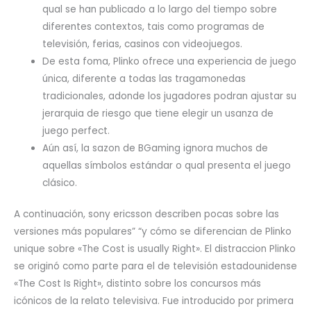
qual se han publicado a lo largo del tiempo sobre
diferentes contextos, tais como programas de
televisión, ferias, casinos con videojuegos.
De esta foma, Plinko ofrece una experiencia de juego
única, diferente a todas las tragamonedas
tradicionales, adonde los jugadores podran ajustar su
jerarquia de riesgo que tiene elegir un usanza de
juego perfect.
Aún así, la sazon de BGaming ignora muchos de
aquellas símbolos estándar o qual presenta el juego
clásico.
A continuación, sony ericsson describen pocas sobre las
versiones más populares” “y cómo se diferencian de Plinko
unique sobre «The Cost is usually Right». El distraccion Plinko
se originó como parte para el de televisión estadounidense
«The Cost Is Right», distinto sobre los concursos más
icónicos de la relato televisiva. Fue introducido por primera