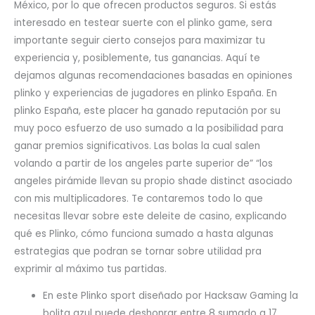
México, por lo que ofrecen productos seguros. Si estás
interesado en testear suerte con el plinko game, sera
importante seguir cierto consejos para maximizar tu
experiencia y, posiblemente, tus ganancias. Aquí te
dejamos algunas recomendaciones basadas en opiniones
plinko y experiencias de jugadores en plinko España. En
plinko España, este placer ha ganado reputación por su
muy poco esfuerzo de uso sumado a la posibilidad para
ganar premios significativos. Las bolas la cual salen
volando a partir de los angeles parte superior de” “los
angeles pirámide llevan su propio shade distinct asociado
con mis multiplicadores. Te contaremos todo lo que
necesitas llevar sobre este deleite de casino, explicando
qué es Plinko, cómo funciona sumado a hasta algunas
estrategias que podran se tornar sobre utilidad pra
exprimir al máximo tus partidas.
En este Plinko sport diseñado por Hacksaw Gaming la
bolita azul puede deshonrar entre 8 sumado a 17