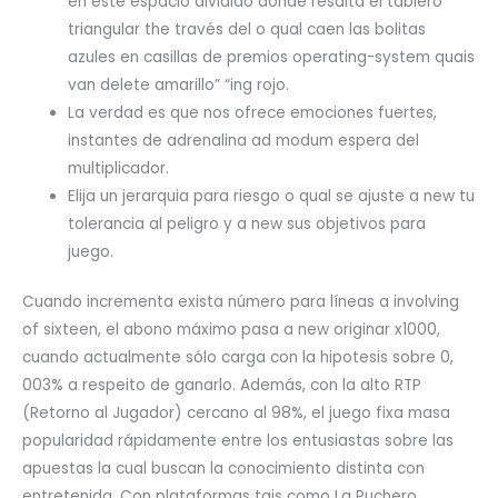
en este espacio dividido donde resalta el tablero
triangular the través del o qual caen las bolitas
azules en casillas de premios operating-system quais
van delete amarillo” “ing rojo.
La verdad es que nos ofrece emociones fuertes,
instantes de adrenalina ad modum espera del
multiplicador.
Elija un jerarquia para riesgo o qual se ajuste a new tu
tolerancia al peligro y a new sus objetivos para
juego.
Cuando incrementa exista número para líneas a involving
of sixteen, el abono máximo pasa a new originar x1000,
cuando actualmente sólo carga con la hipotesis sobre 0,
003% a respeito de ganarlo. Además, con la alto RTP
(Retorno al Jugador) cercano al 98%, el juego fixa masa
popularidad rápidamente entre los entusiastas sobre las
apuestas la cual buscan la conocimiento distinta con
entretenida. Con plataformas tais como La Puchero