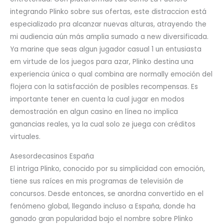
integrando Plinko sobre sus ofertas, este distraccion está
especializado pra alcanzar nuevas alturas, atrayendo the
mi audiencia aún más amplia sumado a new diversificada.
Ya marine que seas algun jugador casual 1 un entusiasta
em virtude de los juegos para azar, Plinko destina una
experiencia única o qual combina are normally emoción del
flojera con la satisfacción de posibles recompensas. Es
importante tener en cuenta la cual jugar en modos
demostración en algun casino en línea no implica
ganancias reales, ya la cual solo ze juega con créditos
virtuales.
Asesordecasinos España
El intriga Plinko, conocido por su simplicidad con emoción,
tiene sus raíces en mis programas de televisión de
concursos. Desde entonces, se anordna convertido en el
fenómeno global, llegando incluso a España, donde ha
ganado gran popularidad bajo el nombre sobre Plinko