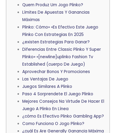
Quem Produz Um Jogo Plinko?
Límites De Apuestas Y Ganancias
Máximas
Plinko: Cómo» «Es Efectivo Este Juego
Plinko Con Estrategias En 2025
¿existen Estrategias Para Ganar?
Diferencias Entre Classic Plinko Y Super
Plinko» «[newline]uplinko Fashion Tv
Established (cuerpo De Juego)
Aprovechar Bonos Y Promociones
Las Ventajas De Juego
Juegos Similares A Plinko
Paso 4 Sorprendete El Juego Plinko
Mejores Consejos Na Virtude De Hacer El
Juego A Plinko En Línea
¿cómo Es Efectivo Plinko Gambling App?
Como Funciona O Jogo Plinko?
¿cuál Es Are Generally Ganancia Máxima