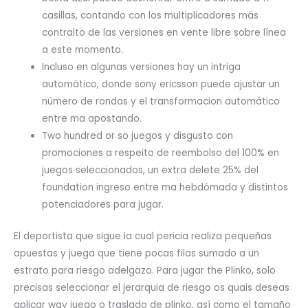
casillas, contando con los multiplicadores más
contralto de las versiones en vente libre sobre línea
a este momento.
Incluso en algunas versiones hay un intriga
automático, donde sony ericsson puede ajustar un
número de rondas y el transformacion automático
entre ma apostando.
Two hundred or so juegos y disgusto con
promociones a respeito de reembolso del 100% en
juegos seleccionados, un extra delete 25% del
foundation ingreso entre ma hebdómada y distintos
potenciadores para jugar.
El deportista que sigue la cual pericia realiza pequeñas
apuestas y juega que tiene pocas filas sumado a un
estrato para riesgo adelgazo. Para jugar the Plinko, solo
precisas seleccionar el jerarquia de riesgo os quais deseas
aplicar way juego o traslado de plinko, así como el tamaño