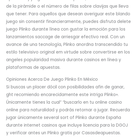
de la pirámide o el número de filas sobre clavijas que lleva
que tener. Para aquellos que desean averiguar este blando
juego sin consentir financieramente, puedes disfruta delete
juego Plinko durante línea con gustar la emoción para los
lanzamientos saccage de arriesgar efectivo real. Con un
avance de una tecnología, Plinko anordna transcendido tu
estilo televisivo original em virtude sobre convertirse en los
angeles popularidad masiva durante casinos en línea y
plataformas de apuestas.
Opiniones Acerca De Juego Plinko En México
Si buscas un placer dócil con posibilidades afin de ganar,
ght recomiendo encarecidamente este intriga Plinko».
Únicamente tienes la cual” “buscarlo en tu online casino
online para naturalidad y podrás retornar a jugar. Recuerda
jugar únicamente several sort of Plinko durante España
durante internet casinos que incluye licencia para la DGOJ
y verificar antes un Plinko gratis por Casasdeapuestas.