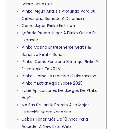
Sobre Apuestas
Plinko: Algun Análisis Profundo Para Su
Celebridad Sumado A Dinámica
Cómo Jugar Plinko En Línea
¿dónde Puedo Jugar A Plinko Online En
España?
Plinko Casino Entretenerse Gratis &
Bonanza Real + Bono
Plinko: Cómo Funciona El Intriga Plinko Y
Estrategias En 2025″
Plinko: Cómo Es Efectivo El Distraccion
Plinko Y Estrategias Sobre 2025″
¿qué Aplicaciones De Juegos De Plinko
Hay?
Matías Szulanski Premio A La Mejor
Dirección Sobre Zonazine
Debes Tener Más De 18 Años Para
Acceder A New Esta Web