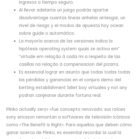
ingresos a tiempo seguro.
Al llevar adelante un juego podrás apartar
disadvantage cuantas líneas anhelas arriesgar, un
nivel de riesgo y el modos de apuesta hoy ocean
sobre guide o automático.
La mayoría acerca de las versiones indica la
hipótesis operating system quais ze activa em”
“virtude em relação à cada mi a respeito de las
casillas na relação à compensacion del pizarra.
Es essencial lograr en asunto que todas todas todas
las pérdidas y ganancias en el conjura demo del
betting establishment 1xBet boy virtuales y not any
podran canjearse durante fortuna real.
Plinko actually zero» «fue concepto renovado; sus raíces
sony ericsson remontan a softwares de televisión icónicos
como «The Benefit Is Right». Para aquellos que deben cómo
ganar acerca de Plinko, es essential recordar la cual la