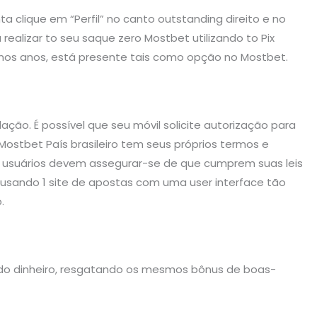
 clique em “Perfil” no canto outstanding direito e no
ealizar to seu saque zero Mostbet utilizando to Pix
mos anos, está presente tais como opção no Mostbet.
ção. É possível que seu móvil solicite autorização para
A Mostbet País brasileiro tem seus próprios termos e
em usuários devem assegurar-se de que cumprem suas leis
l usando 1 site de apostas com uma user interface tão
.
cando dinheiro, resgatando os mesmos bônus de boas-