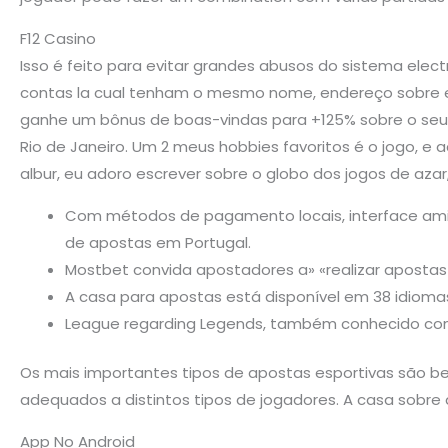
F12 Casino
Isso é feito para evitar grandes abusos do sistema ele
contas la cual tenham o mesmo nome, endereço sobre e-
ganhe um bônus de boas-vindas para +125% sobre o seu p
Rio de Janeiro. Um 2 meus hobbies favoritos é o jogo, 
albur, eu adoro escrever sobre o globo dos jogos de aza
Com métodos de pagamento locais, interface amig
de apostas em Portugal.
Mostbet convida apostadores a» «realizar apostas 
A casa para apostas está disponível em 38 idiomas
League regarding Legends, também conhecido como
Os mais importantes tipos de apostas esportivas são be
adequados a distintos tipos de jogadores. A casa sobre 
App No Android