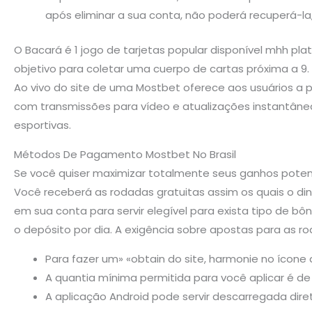
após eliminar a sua conta, não poderá recuperá-la,
O Bacará é 1 jogo de tarjetas popular disponível mhh p
objetivo para coletar uma cuerpo de cartas próxima a 9.
Ao vivo do site de uma Mostbet oferece aos usuários a p
com transmissões para vídeo e atualizações instantâne
esportivas.
Métodos De Pagamento Mostbet No Brasil
Se você quiser maximizar totalmente seus ganhos potenc
Você receberá as rodadas gratuitas assim os quais o d
em sua conta para servir elegível para exista tipo de b
o depósito por dia. A exigência sobre apostas para as r
Para fazer um» «obtain do site, harmonie no ícone 
A quantia mínima permitida para você aplicar é de
A aplicação Android pode servir descarregada dire