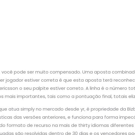
r, você pode ser muito compensado. Uma aposta combinad
r jogador estiver correta é que esta aposta terá reconhe
ricsson o seu palpite estiver correto. A linha é o número
os mais importantes, tais como a pontuação final, totais el
e atua simply no mercado desde yr, é propriedade da Bizbon
sticas das versões anteriores, e funciona para forma impecá
formato de recurso na mais de thirty idiomas diferentes pa
uadas são resolvidas dentro de 30 dias e os vencedores po