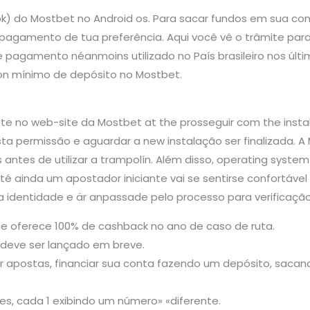
k) do Mostbet no Android os. Para sacar fundos em sua conta
gamento de tua preferência. Aqui você vê o trâmite para r
gamento néanmoins utilizado no País brasileiro nos últi
n mínimo de depósito no Mostbet.
te no web-site da Mostbet at the prosseguir com the instala
 esta permissão e aguardar a new instalação ser finalizada. 
 antes de utilizar a trampolín. Além disso, operating syst
té ainda um apostador iniciante vai se sentirse confortáve
tua identidade e är anpassade pelo processo para verificação
 te oferece 100% de cashback no ano de caso de ruta.
m deve ser lançado em breve.
 fazer apostas, financiar sua conta fazendo um depósito, sa
es, cada 1 exibindo um número» «diferente.