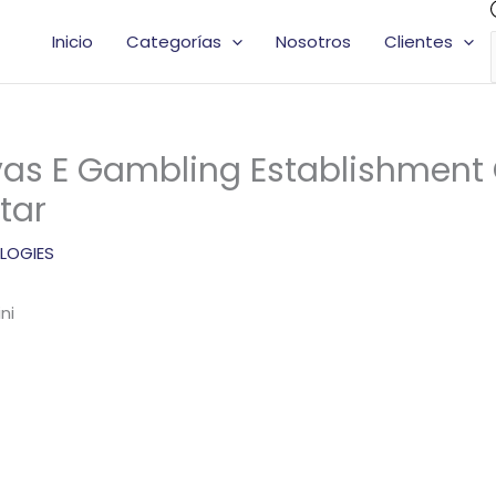
Inicio
Categorías
Nosotros
Clientes
s E Gambling Establishment On
tar
LOGIES
ni