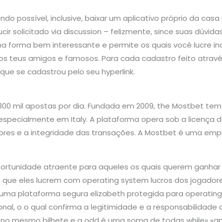
endo possível, inclusive, baixar um aplicativo próprio da ca
cir solicitado via discussion – felizmente, since suas dúvi
ma forma bem interessante e permite os quais você lucre in
 aos teus amigos e famosos. Para cada cadastro feito atravé
ue se cadastrou pelo seu hyperlink.
 800 mil apostas por dia. Fundada em 2009, the Mostbet 
especialmente em Italy. A plataforma opera sob a licença d
es e a integridade das transações. A Mostbet é uma empr
portunidade atraente para aqueles os quais querem ganhar 
ndo que eles lucrem com operating system lucros dos jogado
lguma plataforma segura elizabeth protegida para operating
l, o o qual confirma a legitimidade e a responsabilidade 
 no mesmo bilhete e a odd é uma soma de todas while» «ap