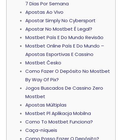
7 Dias Por Semana
Apostas Ao Vivo
Apostar Simply No Cybersport
Apostar No Mostbet É Legal?
Mostbet País E Do Mundo Revisão
Mostbet Online País E Do Mundo –
Apostas Esportivas E Cassino
Mostbet Česko
Como Fazer O Depósito No Mostbet
By Way Of Pix?
Jogos Buscados De Cassino Zero
Mostbet
Apostas Múltiplas
Mostbet Pl Aplikacja Mobilna
Como To Mostbet Funciona?
Caça-níqueis
Como Posso Fazer O Depósito?