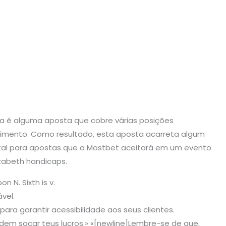
a é alguma aposta que cobre várias posições
cimento. Como resultado, esta aposta acarreta algum
 total para apostas que a Mostbet aceitará em um evento
izabeth handicaps.
 N. Sixth is v.
vel.
ra garantir acessibilidade aos seus clientes.
dem sacar teus lucros.» «[newline]Lembre-se de que,