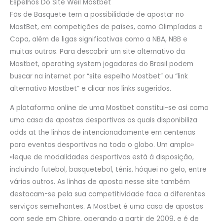
Espelhos Do Site Weil Mostbet
Fãs de Basquete tem a possibilidade de apostar no
MostBet, em competições de países, como Olimpíadas e
Copa, além de ligas significativas como a NBA, NBB e
muitas outras. Para descobrir um site alternativo da
Mostbet, operating system jogadores do Brasil podem
buscar na internet por “site espelho Mostbet” ou “link
alternativo Mostbet” e clicar nos links sugeridos.
A plataforma online de uma Mostbet constitui-se asi como
uma casa de apostas desportivas os quais disponibiliza
odds at the linhas de intencionadamente em centenas
para eventos desportivos na todo o globo. Um amplo»
«leque de modalidades desportivas está à disposição,
incluindo futebol, basquetebol, ténis, hóquei no gelo, entre
vários outros. As linhas de aposta nesse site também
destacam-se pela sua competitividade face a diferentes
serviços semelhantes. A Mostbet é uma casa de apostas
com sede em Chipre, operando a partir de 2009, e é de