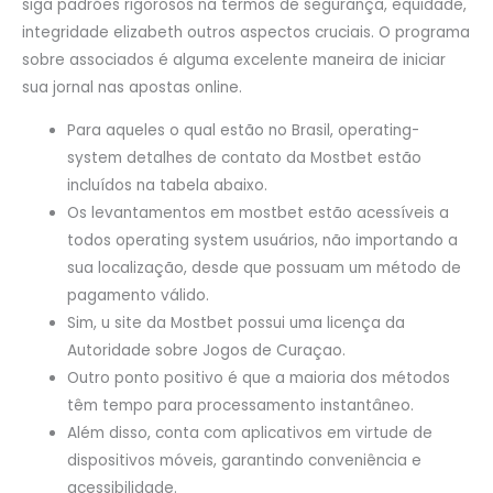
siga padrões rigorosos na termos de segurança, equidade,
integridade elizabeth outros aspectos cruciais. O programa
sobre associados é alguma excelente maneira de iniciar
sua jornal nas apostas online.
Para aqueles o qual estão no Brasil, operating-
system detalhes de contato da Mostbet estão
incluídos na tabela abaixo.
Os levantamentos em mostbet estão acessíveis a
todos operating system usuários, não importando a
sua localização, desde que possuam um método de
pagamento válido.
Sim, u site da Mostbet possui uma licença da
Autoridade sobre Jogos de Curaçao.
Outro ponto positivo é que a maioria dos métodos
têm tempo para processamento instantâneo.
Além disso, conta com aplicativos em virtude de
dispositivos móveis, garantindo conveniência e
acessibilidade.