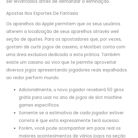
ser levantados antes de demandar a eliminação.
Apostas Nos Esportes De Fantasia
Os aparelhos da Apple permitem que os seus usuários
alterem a localização de seus aparelhos através weil
seção de ajustes. Para os apostadores que, por vezes,
gostam de curtir jogos de cassino, a Mostbet conta com
uma área exclusiva dedicada a esta prática. Também
existe um cassino ao vivo que te permite aproveitar
diversos jogos apresentando jogadores reais espalhados
ao redor perform mundo.
Adicionalmente, u novo jogador receberá 50 giros
grátis para usar no ano de jogos de slot machine
games específicos.
Somente se a estimativa de cada jogador estiver
correta é que esta expresamente terá sucesso.
Porém, você pode acompanhar em pace real os
maiores acontecimentos de vários jogos na seção