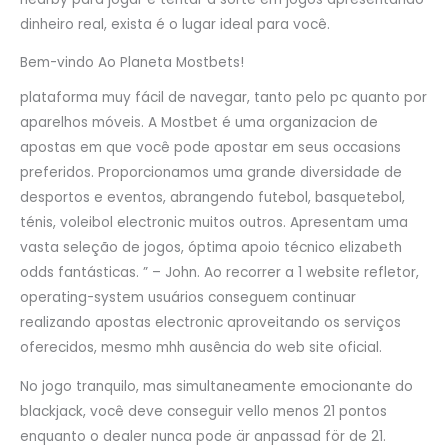
dinheiro real, exista é o lugar ideal para você.
Bem-vindo Ao Planeta Mostbets!
plataforma muy fácil de navegar, tanto pelo pc quanto por
aparelhos móveis. A Mostbet é uma organizacion de
apostas em que você pode apostar em seus occasions
preferidos. Proporcionamos uma grande diversidade de
desportos e eventos, abrangendo futebol, basquetebol,
ténis, voleibol electronic muitos outros. Apresentam uma
vasta seleção de jogos, óptima apoio técnico elizabeth
odds fantásticas. ” – John. Ao recorrer a 1 website refletor,
operating-system usuários conseguem continuar
realizando apostas electronic aproveitando os serviços
oferecidos, mesmo mhh ausência do web site oficial.
No jogo tranquilo, mas simultaneamente emocionante do
blackjack, você deve conseguir vello menos 21 pontos
enquanto o dealer nunca pode är anpassad för de 21.