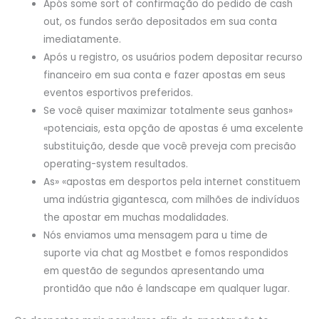
Após some sort of confirmação do pedido de cash
out, os fundos serão depositados em sua conta
imediatamente.
Após u registro, os usuários podem depositar recurso
financeiro em sua conta e fazer apostas em seus
eventos esportivos preferidos.
Se você quiser maximizar totalmente seus ganhos»
«potenciais, esta opção de apostas é uma excelente
substituição, desde que você preveja com precisão
operating-system resultados.
As» «apostas em desportos pela internet constituem
uma indústria gigantesca, com milhões de indivíduos
the apostar em muchas modalidades.
Nós enviamos uma mensagem para u time de
suporte via chat ag Mostbet e fomos respondidos
em questão de segundos apresentando uma
prontidão que não é landscape em qualquer lugar.