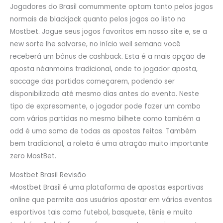
Jogadores do Brasil comummente optam tanto pelos jogos
normais de blackjack quanto pelos jogos ao listo na
Mostbet. Jogue seus jogos favoritos em nosso site e, se a
new sorte lhe salvarse, no início weil semana você
receberá um bônus de cashback. Esta é a mais opção de
aposta néanmoins tradicional, onde to jogador aposta,
saccage das partidas começarem, podendo ser
disponibilizado até mesmo dias antes do evento. Neste
tipo de expresamente, o jogador pode fazer um combo
com várias partidas no mesmo bilhete como também a
odd é uma soma de todas as apostas feitas. Também
bem tradicional, a roleta é uma atração muito importante
zero MostBet.
Mostbet Brasil Revisão
«Mostbet Brasil é uma plataforma de apostas esportivas
online que permite aos usuários apostar em vários eventos
esportivos tais como futebol, basquete, tênis e muito