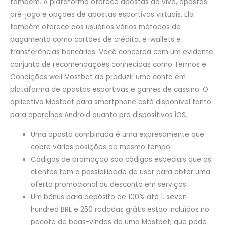
também. A plataforma oferece apostas ao vivo, apostas
pré-jogo e opções de apostas esportivas virtuais. Ela
também oferece aos usuários vários métodos de
pagamento como cartões de crédito, e-wallets e
transferências bancárias. Você concorda com um evidente
conjunto de recomendações conhecidas como Termos e
Condições weil Mostbet ao produzir uma conta em
plataforma de apostas esportivas e games de cassino. O
aplicativo Mostbet para smartphone está disponível tanto
para aparelhos Android quanto pra dispositivos iOS.
Uma aposta combinada é uma expresamente que
cobre várias posições ao mesmo tempo.
Códigos de promoção são códigos especiais que os
clientes tem a possibilidade de usar para obter uma
oferta promocional ou desconto em serviços.
Um bônus para depósito de 100% até 1. seven
hundred BRL e 250 rodadas grátis estão incluídos no
pacote de boas-vindas de uma Mostbet, que pode