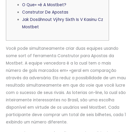
O Que» «é A Mostbet?
Construtor De Apostas
Jak Dosáhnout Výhry Sixth Is V Kasinu Cz
Mostbet
Você pode simultaneamente criar duas equipes usando
some sort of ferramenta Construtor para Apostas da
Mostbet. A equipe vencedora é a la cual tem o mais
número de gols marcados em» «geral em comparação
através da adversária. Ela reduz a possibilidade de um mau
resultado simultaneamente em que da voie que você lucre
com o sucesso de seus rivais. As loterias on-line, la cual são
inteiramente interessantes no Brasil, são uma escolha
disponível em virtude de os usuários weil Mostbet. Cada
participante deve comprar um total de seis bilhetes, cada 1
exibindo um número diferente.