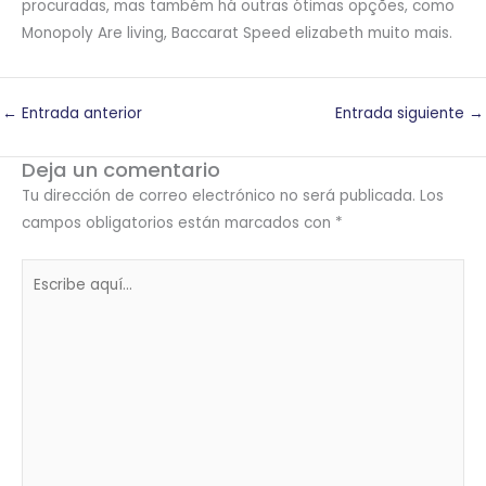
procuradas, mas também há outras ótimas opções, como
Monopoly Are living, Baccarat Speed elizabeth muito mais.
←
Entrada anterior
Entrada siguiente
→
Deja un comentario
Tu dirección de correo electrónico no será publicada.
Los
campos obligatorios están marcados con
*
Escribe
aquí...