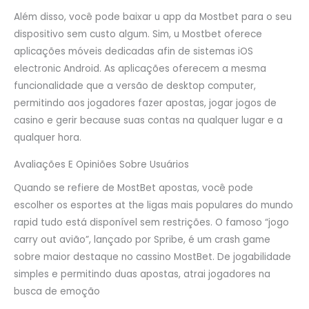
Além disso, você pode baixar u app da Mostbet para o seu
dispositivo sem custo algum. Sim, u Mostbet oferece
aplicações móveis dedicadas afin de sistemas iOS
electronic Android. As aplicações oferecem a mesma
funcionalidade que a versão de desktop computer,
permitindo aos jogadores fazer apostas, jogar jogos de
casino e gerir because suas contas na qualquer lugar e a
qualquer hora.
Avaliações E Opiniões Sobre Usuários
Quando se refiere de MostBet apostas, você pode
escolher os esportes at the ligas mais populares do mundo
rapid tudo está disponível sem restrições. O famoso “jogo
carry out avião”, lançado por Spribe, é um crash game
sobre maior destaque no cassino MostBet. De jogabilidade
simples e permitindo duas apostas, atrai jogadores na
busca de emoção