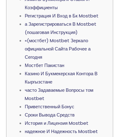
Коэффициенты
Регистрация И Вход в Бк Mostbet
а Зарегистрироваться В Mostbet
(пошаговая Инструкция)
«(мостбет) Mostbet Зеркало
официальной Сайта Рабочее а
Сегодня
Мостбет Пакистан
Казино И Букмекерская Контора В
Кыргызстане
часто Задаваемые Вопросы том
Mostbet
Приветственный Бонус
Сроки Вывода Средств
История и Лицензия Mostbet
надежное И Надежность Mostbet