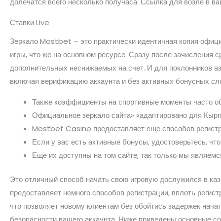
долечатся всего несколько получаса. Ссылка для возле в в
Ставки Live
Зеркало Mostbet – это практически идентичная копия офиц
игры, что же на основном ресурсе. Сразу после зачисления 
дополнительных неснижаемых на счет. И для поклонников а
включая верификацию аккаунта и без активных бонусных сл
Также коэффициенты на спортивные моменты часто об
Официальное зеркало сайта» «адаптировано для Кыргы
Mostbet Casino предоставляет еще способов регистра
Если у вас есть активные бонусы, удостоверьтесь, ч
Еще их доступны на том сайте, так только мы являем
Это отличный способ начать свою игровую дослужился в ка
предоставляет немного способов регистрации, вплоть регис
что позволяет новому клиентам без обойтись задержек нача
безопасности вашего аккаунта. Ниже приведены основные с