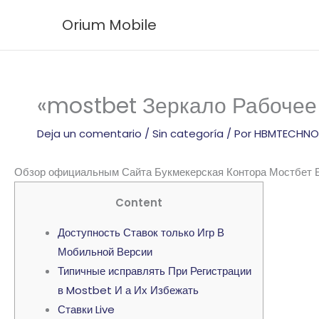
Ir
Orium Mobile
al
contenido
«mostbet Зеркало Рабочее
Deja un comentario
/
Sin categoría
/ Por
HBMTECHNO
Обзор официальным Сайта Букмекерская Контора Мостбет 
Content
Доступность Ставок только Игр В
Мобильной Версии
Типичные исправлять При Регистрации
в Mostbet И а Их Избежать
Ставки Live