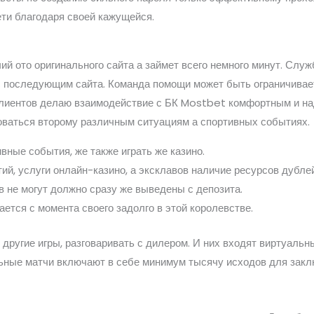
ти благодаря своей кажущейся.
ий ото оригинального сайта а займет всего немного минут. Сл
последующим сайта. Команда помощи может быть ограничиваетс
лиентов делаю взаимодействие с БК Mostbet комфортным и на
оваться второму различным ситуациям а спортивных событиях.
вные события, же также играть же казино.
ий, услуги онлайн-казино, а эксклавов наличие ресурсов дублей
в не могут должно сразу же выведены с депозита.
ается с момента своего задолго в этой королевстве.
 другие игры, разговаривать с дилером. И них входят виртуальн
ные матчи включают в себе минимум тысячу исходов для закл