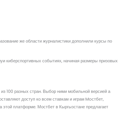
разование же области журналистики дополнили курсы по
яуи киберспортивных событиях, начиная размеры призовых
 из 100 разных стран. Выбор ними мобильной версией а
ставляют доступ ко всем ставкам и играм Moстбет,
а этой платформе. Мостбет в Кыргызстане предлагает