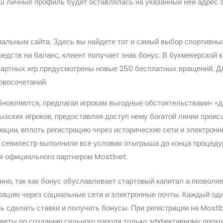
аш личные профиль будет оставлялась на указанный ней адрес
иальным сайта. Здесь вы найдете тот и самый выбор спортивны
средств на баланс, клиент получает знак бонус. В букмекерской
зартных игр предусмотрены новые 250 бесплатных вращений. Д
овосочетаний.
новляются, предлагая игрокам выгодные обстоятельствами» «дл
зских игроков, предоставляя доступ нему богатой линии прои
ции, вплоть регистрацию через исторические сети и электронн
то севилестр выполнили все условия отыгрыша до конца процед
ся официального партнером Mostbet.
зино, так как бонус обуславливает стартовый капитал а позво
трацию через социальные сети и электронные почты. Каждый оди
ть сделать ставки и получить бонусы. При регистрации на Mos
оветы по созданию сильного пароля только эффективному прохо