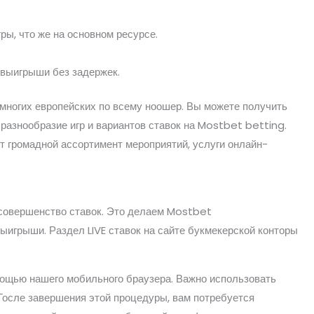
ы, что же на основном ресурсе.
 выигрыши без задержек.
многих европейских по всему ноошер. Вы можете получить
е разнообразие игр и вариантов ставок на Mostbet betting.
т громадной ассортимент мероприятий, услуги онлайн-
совершенство ставок. Это делаем Mostbet
ыигрыши. Раздел LIVE ставок на сайте букмекерской конторы
мощью нашего мобильного браузера. Важно использовать
Госле завершения этой процедуры, вам потребуется