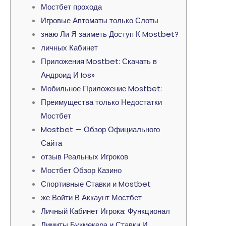
Мостбет прохода
Игровые Автоматы только Слоты
знаю Ли Я заиметь Доступ К Mostbet?
личных Кабинет
Приложения Mostbet: Скачать в
Андроид И Ios»
Мобильное Приложение Mostbet:
Преимущества только Недостатки
Мостбет
Mostbet — Обзор Официального
Сайта
отзыв Реальных Игроков
Мостбет Обзор Казино
Спортивные Ставки и Mostbet
же Войти В Аккаунт Мостбет
Личный Кабинет Игрока: Функционал
Лимиты Букмекера и Ставки И