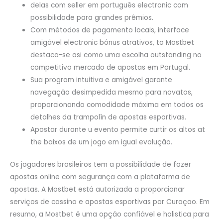
delas com seller em português electronic com
possibilidade para grandes prêmios.
Com métodos de pagamento locais, interface
amigável electronic bónus atrativos, to Mostbet
destaca-se asi como uma escolha outstanding no
competitivo mercado de apostas em Portugal.
Sua program intuitiva e amigável garante
navegação desimpedida mesmo para novatos,
proporcionando comodidade máxima em todos os
detalhes da trampolín de apostas esportivas.
Apostar durante u evento permite curtir os altos at
the baixos de um jogo em igual evolução.
Os jogadores brasileiros tem a possibilidade de fazer
apostas online com segurança com a plataforma de
apostas. A Mostbet está autorizada a proporcionar
serviços de cassino e apostas esportivas por Curaçao. Em
resumo, a Mostbet é uma opção confiável e holistica para