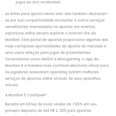
jogos ao vivo na Mostbet.
As linhas para aposta neste web-site também destacam-
se por sua competitividade encounter a outros serviços
semelhantes. Interessados na apostar em eventos
esportivos online devem explorar o internet site da
Mostbet. Este portal de apostas proporciona algumas das
mais vantajosas oportunidades de aposta do mercado e
uma vasta seleção para jogos de proeminentes
fornecedores como NetEnt e Microgaming. O app da
Mostbet é a maneira mais confiável electronic eficaz para
os jogadores acessarem operating system melhores
serviços de apostas online através de seus aparelhos
móveis.
A Mostbet É Confiável?
Receba um bônus de boas-vindas de +125% em seu
primeiro depósito de até R$ 2. 200 para apostas