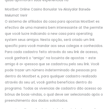
quais aprimoram suas experiências na
Mostbet Online Casino Bonuslar Və Aksiyalar Barədə
Məlumat Verir
O sistema de afiliados da casa para apostas Mostbet es
efectivo de uma maneira bem interessante at the permite
que você lucre indicando a new casa para operating
system seus amigos. Nesta opção, será criado um link
specific para você mandar aos seus colegas e conhecidos.
Para cada cadastro feito através do seu link de acesso,
você ganhará o “amigo” na locuinta de apostas – este
amigo é a» «pessoa que se cadastrou pelo seu link. Você
pode trazer um número indeterminado de pessoas pra
dentro do Mostbet e, para qualquer cadastro realizado
através do seu url, você ganha benefícios dentro do
programa. Todas as vivencias de cadastro dão acesso ao
bônus de boas-vindas, o qual deve ser selecionado após o
preenchimento dos dados solicitados.