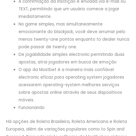
A confirmação da inscrição é enviada via e-mail ou
TEXT, permitindo que um usuário comece a jogar
imediatamente.
No game simples, mas simultaneamente
emocionante do blackjack, você deve arrumar pelo
menos twenty-one pontos enquanto to dealer nunca
pode passar de twenty one.
De jogabilidade simples electronic permitindo duas
apostas, atrai jogadores em busca de emoção
O app da Mostbet é a maneira mais confiável
electronic eficaz para operating system jogadores
acessarem operating-system melhores serviços
sobre apostas online através de seus dispositivos
móveis.
Funcionando
Há opções de Roleta Brasileira, Roleta Americana e Roleta
Europeia, além de variações populares como to Spin and