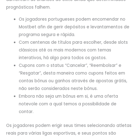
prognósticos falhem.
Os jogadores portugueses podem encomendar no
Mostbet afin de gerir depósitos e levantamentos de
programa segura e rápida.
Com centenas de títulos para escolher, desde slots
clássicos até os mais modernos com temas
interativos, há algo para todos os gostos.
Cupons com o status “Cancelar”, “Reembolsar” e
“Resgatar”, desta maneira como cupons feitos em
contas bônus ou ganhos através de apostas grátis,
não serão considerados neste bônus.
Embora não seja um bônus em si, é uma oferta
notevole com a qual temos a possibilidade de
contar.
Os jogadores podem erigir seus times selecionando atletas
reais para várias ligas esportivas, e seus pontos são