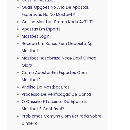
Cassino Mostbet
Quais Opções No Ano De Apostas
Esportivas Há No Mostbet?
Casino Mostbet Promo Kodu Az3202
Apostas Em Esports
Mostbet Login
Receba Um Bônus Sem Depósito Ag
Mostbet!
Mostbet Hesabınıza Necə Daxil Olmaq
Olar?
Como Apostar Em Esportes Com
Mostbet?
Análise Da Mostbet Brasil
Processo De Verificação De Conta
O Cassino E Locuinta De Apostas
Mostbet É Confiável?
Problemas Comuns Com Retirada Sobre
Dinheiro