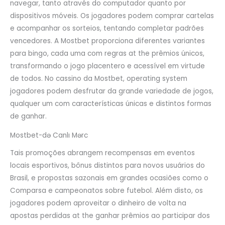
navegar, tanto através do computador quanto por
dispositivos móveis. Os jogadores podem comprar cartelas
e acompanhar os sorteios, tentando completar padrões
vencedores. A Mostbet proporciona diferentes variantes
para bingo, cada uma com regras at the prêmios únicos,
transformando o jogo placentero e acessível em virtude
de todos. No cassino da Mostbet, operating system
jogadores podem desfrutar da grande variedade de jogos,
qualquer um com características únicas e distintos formas
de ganhar.
Mostbet-də Canlı Mərc
Tais promoções abrangem recompensas em eventos
locais esportivos, bônus distintos para novos usuários do
Brasil, e propostas sazonais em grandes ocasiões como o
Comparsa e campeonatos sobre futebol. Além disto, os
jogadores podem aproveitar o dinheiro de volta na
apostas perdidas at the ganhar prêmios ao participar dos