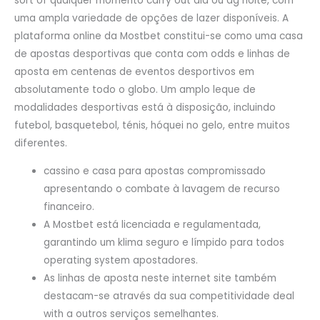
sort of qualquer momento carry out dia ou ag noite, com
uma ampla variedade de opções de lazer disponíveis. A
plataforma online da Mostbet constitui-se como uma casa
de apostas desportivas que conta com odds e linhas de
aposta em centenas de eventos desportivos em
absolutamente todo o globo. Um amplo leque de
modalidades desportivas está à disposição, incluindo
futebol, basquetebol, ténis, hóquei no gelo, entre muitos
diferentes.
cassino e casa para apostas compromissado
apresentando o combate à lavagem de recurso
financeiro.
A Mostbet está licenciada e regulamentada,
garantindo um klima seguro e límpido para todos
operating system apostadores.
As linhas de aposta neste internet site também
destacam-se através da sua competitividade deal
with a outros serviços semelhantes.