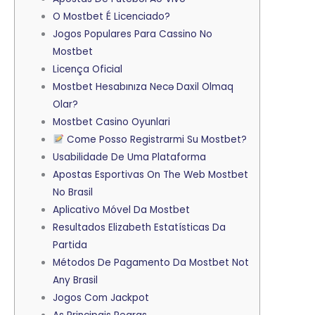
O Mostbet É Licenciado?
Jogos Populares Para Cassino No
Mostbet
Licença Oficial
Mostbet Hesabınıza Necə Daxil Olmaq
Olar?
Mostbet Casino Oyunlari
Come Posso Registrarmi Su Mostbet?
Usabilidade De Uma Plataforma
Apostas Esportivas On The Web Mostbet
No Brasil
Aplicativo Móvel Da Mostbet
Resultados Elizabeth Estatísticas Da
Partida
Métodos De Pagamento Da Mostbet Not
Any Brasil
Jogos Com Jackpot