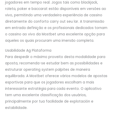
jogadores em tempo real. Jogos tais como blackjack,
roleta, poker e baccarat estão disponíveis em versões ao
vivo, permitindo uma verdadeira experiência de cassino
diretamente do conforto carry out seu lar. A transmissão
em entrada definição e os profissionais dedicados tornam
o cassino ao vivo da Mostbet uma excelente opção para
aqueles os quais procuram uma imersão completa.
Usabilidade Ag Plataforma
Para despedir o máximo proveito desta modalidade para
aposta, recomenda-se estudar bem as possibilidades e
estruturar operating system palpites de maneira
equilibrada. A Mostbet oferece vários modelos de apostas
esportivas para que os jogadores escolham a mais
interessante estratégia para cada evento. O aplicativo
tem uma excelente classificação dos usuários,
principalmente por tua facilidade de explotación e
estabilidade.