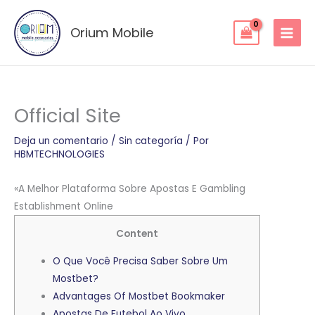
Ir
al
Orium Mobile
contenido
Official Site
Deja un comentario
/
Sin categoría
/ Por
HBMTECHNOLOGIES
«A Melhor Plataforma Sobre Apostas E Gambling
Establishment Online
Content
O Que Você Precisa Saber Sobre Um
Mostbet?
Advantages Of Mostbet Bookmaker
Apostas De Futebol Ao Vivo