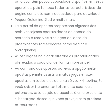
os la cual têm pouca capacidade disponível em seus
aparelhos, pois fornece todas as características da
página completa sem necessidade para download.
Pôquer Goldmine Stud e muito mais.
Este portal de apostas proporciona algumas das
mais vantajosas oportunidades de aposta do
mercado e uma vasta seleção de jogos de
proeminentes fornecedores como NetEnt e
Microgaming.
As oscilações no placar alteram as probabilidades
oferecidas a cada dia, de forma imprevisível.
Ao contrário das apostas ao vivo, a opção multi-
apostas permite assistir a muitos jogos e fazer
apostas em todos eles de uma só vez.» «[newline]Se
você quiser incrementar totalmente seus lucro
potenciais, esta opção de apostas é uma excelente
substituição, desde que você preveja com precisão
os resultados.