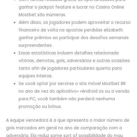
ganhar o jackpot feature e lucrar no Casino Online
Mostbet são inúmeras.
Além disso, os jogadores podem aproveitar o recurso
financeiro de volta na apostas perdidas elizabeth
ganhar prêmios ao participar dos desafios semanais
surpreendentes.
Essas estatísticas incluem detalhes relacionada
vitórias, derrotas, gols, adversários e outras ocasiões
tanto afin de jogadores particulares quanto para
equipes inteiras.
Se você optar por servirse o site móvel Mostbet BR
no ano de vez do aplicativo» «Android os ou a versão
para PC, você também não perderá nenhuma
promoção ou bônus.
A equipe vencedora é a que apresenta o maior número de
gols marcados em geral no ano de comparação com a
adversária. Ela reduz some sort of possibilidade do mau