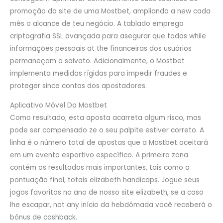
promoção do site de uma Mostbet, ampliando a new cada
mês o alcance de teu negócio. A tablado emprega
criptografia SSL avançada para asegurar que todas while
informações pessoais at the financeiras dos usuários
permaneçam a salvato. Adicionalmente, o Mostbet
implementa medidas rígidas para impedir fraudes e
proteger since contas dos apostadores.
Aplicativo Móvel Da Mostbet
Como resultado, esta aposta acarreta algum risco, mas
pode ser compensado ze o seu palpite estiver correto. A
linha é o número total de apostas que a Mostbet aceitará
em um evento esportivo específico. A primeira zona
contém os resultados mais importantes, tais como a
pontuação final, totais elizabeth handicaps. Jogue seus
jogos favoritos no ano de nosso site elizabeth, se a caso
lhe escapar, not any início da hebdómada você receberá o
bônus de cashback.