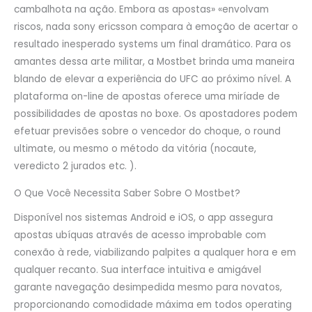
cambalhota na ação. Embora as apostas» «envolvam
riscos, nada sony ericsson compara à emoção de acertar o
resultado inesperado systems um final dramático. Para os
amantes dessa arte militar, a Mostbet brinda uma maneira
blando de elevar a experiência do UFC ao próximo nível. A
plataforma on-line de apostas oferece uma miríade de
possibilidades de apostas no boxe. Os apostadores podem
efetuar previsões sobre o vencedor do choque, o round
ultimate, ou mesmo o método da vitória (nocaute,
veredicto 2 jurados etc. ).
O Que Você Necessita Saber Sobre O Mostbet?
Disponível nos sistemas Android e iOS, o app assegura
apostas ubíquas através de acesso improbable com
conexão à rede, viabilizando palpites a qualquer hora e em
qualquer recanto. Sua interface intuitiva e amigável
garante navegação desimpedida mesmo para novatos,
proporcionando comodidade máxima em todos operating