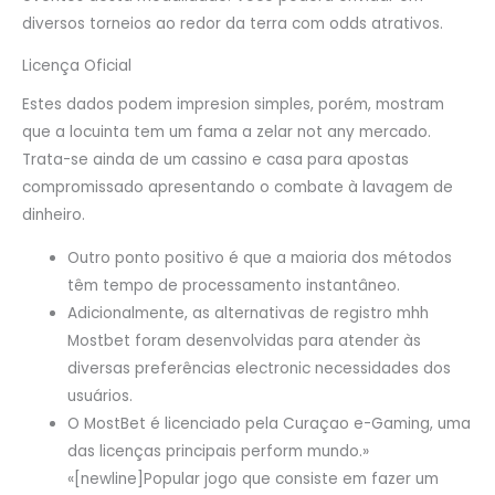
diversos torneios ao redor da terra com odds atrativos.
Licença Oficial
Estes dados podem impresion simples, porém, mostram
que a locuinta tem um fama a zelar not any mercado.
Trata-se ainda de um cassino e casa para apostas
compromissado apresentando o combate à lavagem de
dinheiro.
Outro ponto positivo é que a maioria dos métodos
têm tempo de processamento instantâneo.
Adicionalmente, as alternativas de registro mhh
Mostbet foram desenvolvidas para atender às
diversas preferências electronic necessidades dos
usuários.
O MostBet é licenciado pela Curaçao e-Gaming, uma
das licenças principais perform mundo.»
«[newline]Popular jogo que consiste em fazer um