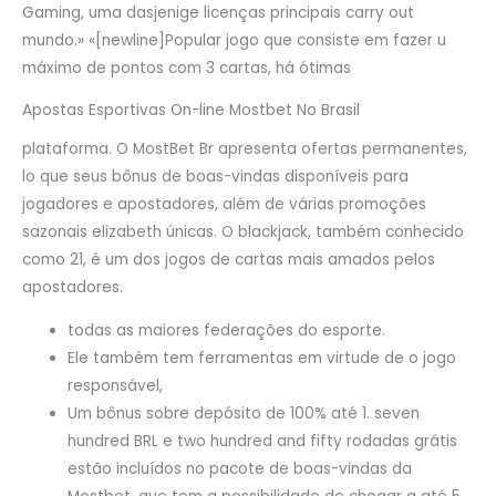
Gaming, uma dasjenige licenças principais carry out
mundo.» «[newline]Popular jogo que consiste em fazer u
máximo de pontos com 3 cartas, há ótimas
Apostas Esportivas On-line Mostbet No Brasil
plataforma. O MostBet Br apresenta ofertas permanentes,
lo que seus bônus de boas-vindas disponíveis para
jogadores e apostadores, além de várias promoções
sazonais elizabeth únicas. O blackjack, também conhecido
como 21, é um dos jogos de cartas mais amados pelos
apostadores.
todas as maiores federações do esporte.
Ele também tem ferramentas em virtude de o jogo
responsável,
Um bônus sobre depósito de 100% até 1. seven
hundred BRL e two hundred and fifty rodadas grátis
estão incluídos no pacote de boas-vindas da