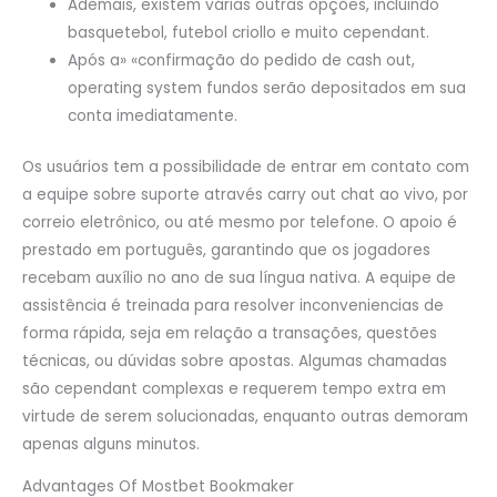
Ademais, existem várias outras opções, incluindo
basquetebol, futebol criollo e muito cependant.
Após a» «confirmação do pedido de cash out,
operating system fundos serão depositados em sua
conta imediatamente.
Os usuários tem a possibilidade de entrar em contato com
a equipe sobre suporte através carry out chat ao vivo, por
correio eletrônico, ou até mesmo por telefone. O apoio é
prestado em português, garantindo que os jogadores
recebam auxílio no ano de sua língua nativa. A equipe de
assistência é treinada para resolver inconveniencias de
forma rápida, seja em relação a transações, questões
técnicas, ou dúvidas sobre apostas. Algumas chamadas
são cependant complexas e requerem tempo extra em
virtude de serem solucionadas, enquanto outras demoram
apenas alguns minutos.
Advantages Of Mostbet Bookmaker