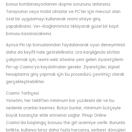
bonus kombinasyonlarının düşme sorununu anlarsınız.
Tarayıcınızı veya mobil cihazlar ve PC’ler için mevcut olan
özel bir uygulamayı kullanarak resmi siteye giriş
yapabilirsiniz. Ve» «bağlantımıza tıklayarak güzel bir kayıt
bonusu kazanacaksınız.
Ayrıca Pin Up bonuslarından faydalanarak oyun deneyiminizi
daha da keyifli hale getirebilirsiniz. Lira karşılığında slotları
çalıştırmak için, resmi web sitesine yeni gelen ziyaretçilerin
Pin-up Casino’ya kaydolmaları gerekir. Ziyaretçiler, kişisel
hesaplarına giriş yapmak için bu prosedürü çevrimiçi olarak
gerçekleştirebilirler.
Casino Tari̇hçesi̇
Yönetim, her tekliften minimum kar yüzdesini alır ve bu
nedenle oranları kesmez. Bütün bunlar, minimum bütçeyle
büyük kazançlar elde etmenizi sağlar. Pinup Online
Casino’da başlangıç bonusu the girl acemiye verilir. Bununla
birlikte, kullanıcı biraz daha fazla harcarsa, serbest dönüşleri