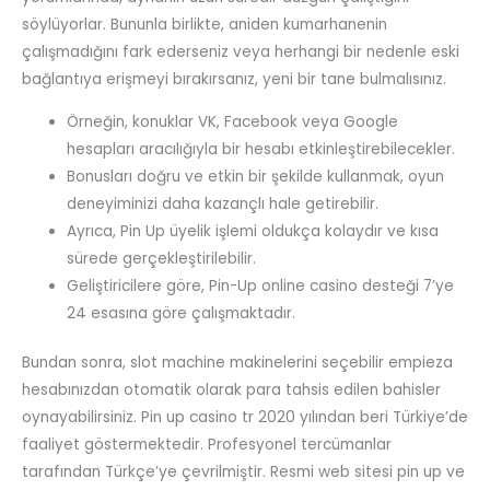
söylüyorlar. Bununla birlikte, aniden kumarhanenin
çalışmadığını fark ederseniz veya herhangi bir nedenle eski
bağlantıya erişmeyi bırakırsanız, yeni bir tane bulmalısınız.
Örneğin, konuklar VK, Facebook veya Google
hesapları aracılığıyla bir hesabı etkinleştirebilecekler.
Bonusları doğru ve etkin bir şekilde kullanmak, oyun
deneyiminizi daha kazançlı hale getirebilir.
Ayrıca, Pin Up üyelik işlemi oldukça kolaydır ve kısa
sürede gerçekleştirilebilir.
Geliştiricilere göre, Pin-Up online casino desteği 7’ye
24 esasına göre çalışmaktadır.
Bundan sonra, slot machine makinelerini seçebilir empieza
hesabınızdan otomatik olarak para tahsis edilen bahisler
oynayabilirsiniz. Pin up casino tr 2020 yılından beri Türkiye’de
faaliyet göstermektedir. Profesyonel tercümanlar
tarafından Türkçe’ye çevrilmiştir. Resmi web sitesi pin up ve