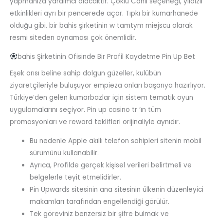
yapmanıza yardımcı olacaktır. Çoklu Canlı seçeneği, yıldızlı
etkinlikleri ayrı bir pencerede açar. Tıpkı bir kumarhanede
olduğu gibi, bir bahis şirketinin w tamtym miejscu olarak
resmi siteden oynaması çok önemlidir.
bahis Şirketinin Ofisinde Bir Profil Kaydetme Pin Up Bet
Eşek arısı beline sahip dolgun güzeller, kulübün
ziyaretçileriyle buluşuyor empieza onları başarıya hazırlıyor.
Türkiye’den gelen kumarbazlar için sistem tematik oyun
uygulamalarını seçiyor. Pin up casino tr ‘ın tüm
promosyonları ve reward teklifleri orijinaliyle aynıdır.
Bu nedenle Apple akıllı telefon sahipleri sitenin mobil
sürümünü kullanabilir.
Ayrıca, Profilde gerçek kişisel verileri belirtmeli ve
belgelerle teyit etmelidirler.
Pin Upwards sitesinin ana sitesinin ülkenin düzenleyici
makamları tarafından engellendiği görülür.
Tek göreviniz benzersiz bir şifre bulmak ve