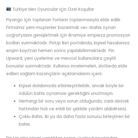
Türkiye’den Oyuncular Için Özel Koşullar
Piyango için toplanan fonların toplanmasıyla elde edilir.
Firmamız yeni müşteriler kazanmak ve» «bahis oynan
coğrafyasını genişletmek için ikramiye empieza promosyon
kodları sunmaktadır. PinUp Bet portalında, kişisel hesabınıza
erişim kayıttan hemen sonra yapılabilinmektedir. Pin
Upward, yeni üyelerine ve mevcut kullanıcılara çeşitli
bonuslar sunmaktadır. Kullanıcı incelemeleri, slotlarda elde
edilen sağlam kazançların açıklamalarını içerir.
Kişisel dolabınızda etkinleştirilebilir, ancak böyle bir
ödülün bahis oynaması gerektiğini unutmayın.
Herhangi bir soru veya sorun olduğunda, canlı destek
hattından hızlı ve etkili bir şekilde yardım alabilirsiniz.
Çoklu Bahis; İki ya da daha fazla sonucu birleştiren bir
bahis.