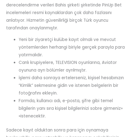
derecelendirme verileri Bahis şirketi şirketinde PinUp Bet
incelemeleri resmi kaynaklardan çok daha fazlasını
anlatıyor. Hizmetin güvenilirliği birçok Türk oyuncu
tarafından onaylanmıştır.
Yeni bir ziyaretçi kulübe kayıt olmalı ve mevcut
yöntemlerden herhangi biriyle gerçek parayla para
yatırmalıdır.
Canlı krupiyelere, TELEVISION oyunlarına, Aviator
oyununa ayrı bölümler ayrılmıştır.
İşlemi daha sonraya ertelerseniz, kişisel hesabınızın
“Kimlik” sekmesine gidin ve istenen belgelerin bir
fotoğrafını ekleyin.
Formda, kullanıcı adı, e-posta, şifre gibi temel
bilgilerin yanı sıra kişisel bilgilerinizi sobre girmeniz»
«istenecektir.
Sadece kayıt olduktan sonra para için oynamaya