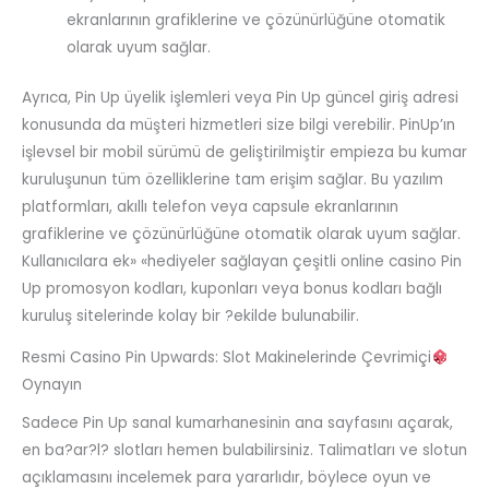
ekranlarının grafiklerine ve çözünürlüğüne otomatik
olarak uyum sağlar.
Ayrıca, Pin Up üyelik işlemleri veya Pin Up güncel giriş adresi
konusunda da müşteri hizmetleri size bilgi verebilir. PinUp’ın
işlevsel bir mobil sürümü de geliştirilmiştir empieza bu kumar
kuruluşunun tüm özelliklerine tam erişim sağlar. Bu yazılım
platformları, akıllı telefon veya capsule ekranlarının
grafiklerine ve çözünürlüğüne otomatik olarak uyum sağlar.
Kullanıcılara ek» «hediyeler sağlayan çeşitli online casino Pin
Up promosyon kodları, kuponları veya bonus kodları bağlı
kuruluş sitelerinde kolay bir ?ekilde bulunabilir.
Resmi Casino Pin Upwards: Slot Makinelerinde Çevrimiçi
Oynayın
Sadece Pin Up sanal kumarhanesinin ana sayfasını açarak,
en ba?ar?l? slotları hemen bulabilirsiniz. Talimatları ve slotun
açıklamasını incelemek para yararlıdır, böylece oyun ve