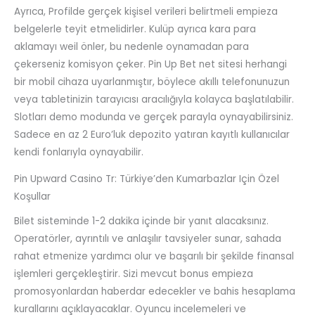
Ayrıca, Profilde gerçek kişisel verileri belirtmeli empieza
belgelerle teyit etmelidirler. Kulüp ayrıca kara para
aklamayı weil önler, bu nedenle oynamadan para
çekerseniz komisyon çeker. Pin Up Bet net sitesi herhangi
bir mobil cihaza uyarlanmıştır, böylece akıllı telefonunuzun
veya tabletinizin tarayıcısı aracılığıyla kolayca başlatılabilir.
Slotları demo modunda ve gerçek parayla oynayabilirsiniz.
Sadece en az 2 Euro’luk depozito yatıran kayıtlı kullanıcılar
kendi fonlarıyla oynayabilir.
Pin Upward Casino Tr: Türkiye’den Kumarbazlar Için Özel
Koşullar
Bilet sisteminde 1-2 dakika içinde bir yanıt alacaksınız.
Operatörler, ayrıntılı ve anlaşılır tavsiyeler sunar, sahada
rahat etmenize yardımcı olur ve başarılı bir şekilde finansal
işlemleri gerçekleştirir. Sizi mevcut bonus empieza
promosyonlardan haberdar edecekler ve bahis hesaplama
kurallarını açıklayacaklar. Oyuncu incelemeleri ve