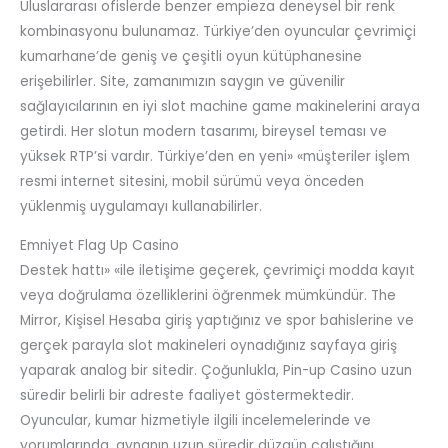
Uluslararası ofislerde benzer empieza deneysel bir renk
kombinasyonu bulunamaz. Türkiye’den oyuncular çevrimiçi
kumarhane’de geniş ve çeşitli oyun kütüphanesine
erişebilirler. Site, zamanımızın saygın ve güvenilir
sağlayıcılarının en iyi slot machine game makinelerini araya
getirdi. Her slotun modern tasarımı, bireysel teması ve
yüksek RTP’si vardır. Türkiye’den en yeni» «müşteriler işlem
resmi internet sitesini, mobil sürümü veya önceden
yüklenmiş uygulamayı kullanabilirler.
Emniyet Flag Up Casino
Destek hattı» «ile iletişime geçerek, çevrimiçi modda kayıt
veya doğrulama özelliklerini öğrenmek mümkündür. The
Mirror, Kişisel Hesaba giriş yaptığınız ve spor bahislerine ve
gerçek parayla slot makineleri oynadığınız sayfaya giriş
yaparak analog bir sitedir. Çoğunlukla, Pin-up Casino uzun
süredir belirli bir adreste faaliyet göstermektedir.
Oyuncular, kumar hizmetiyle ilgili incelemelerinde ve
yorumlarında, aynanın uzun süredir düzgün çalıştığını