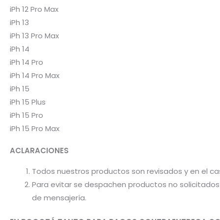
iPh 12 Pro Max
iPh 13
iPh 13 Pro Max
iPh 14
iPh 14 Pro
iPh 14 Pro Max
iPh 15
iPh 15 Plus
iPh 15 Pro
iPh 15 Pro Max
ACLARACIONES
Todos nuestros productos son revisados y en el c
Para evitar se despachen productos no solicitados 
de mensajería.