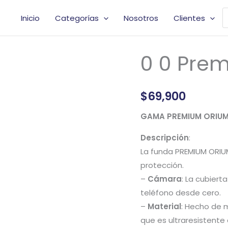
B
Inicio
Categorías
Nosotros
Clientes
d
p
0 0 Pre
0
0
Premium
$
69,900
Case
Luxury
GAMA PREMIUM ORIU
cantidad
Descripción
:
La funda PREMIUM ORIU
protección.
–
Cámara
: La cubiert
teléfono desde cero.
–
Material
: Hecho de 
que es ultraresistente