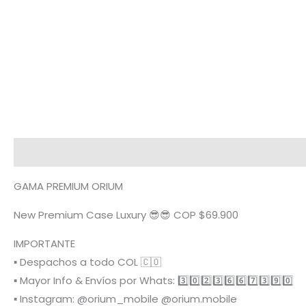
Descripción
Términos y condiciones
Metodología
GAMA PREMIUM ORIUM
New Premium Case Luxury 😎😎 COP $69.900
IMPORTANTE
▪️ Despachos a todo COL 🇨🇴
▪️ Mayor Info & Envíos por Whats: 3️⃣0️⃣2️⃣3️⃣6️⃣6️⃣7️⃣3️⃣9️⃣0️⃣
▪️ Instagram: @orium_mobile @orium.mobile