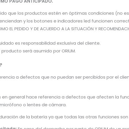
MO PAGO ANTICIPADO.
pedido que los productos estén en óptimas condiciones (no 
os enciendan y los botones e indicadores led funcionen co
OMO EL PEDIDO Y DE ACUERDO A LA SITUACIÓN Y RECOMENDACIÓN
idado es responsabilidad exclusiva del cliente.
el producto será asumido por ORIUM.
?
encia a defectos que no puedan ser percibidos por el cliente 
s en general hace referencia a defectos que afecten la fun
, micrófono o lentes de cámara.
 duración de la batería ya que todas las otras funciones so
icitada:
En caso del despacho por parte de ORIUM de un pro