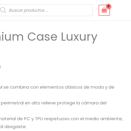
úsqueda
e
roductos
mium Case Luxury
M
M se combina con elementos clásicos de moda y de
a perimetral en alto relieve protege la cámara del
material de PC y TPU respetuoso con el medio ambiente,
 al desgaste.