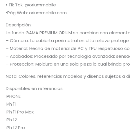
▪️ Tik Tok: @oriummobile
▪️Pág Web: oriummobile.com
Descripción:
La funda GAMA PREMIUM ORIUM se combina con elementos
– Cámara: La cubierta perimetral en alto relieve protege
– Material: Hecho de material de PC y TPU respetuoso co
– Acabados: Procesado por tecnología avanzada; sensaci
– Proteccion: Moldura en una sola pieza lo cual brinda pr
Nota: Colores, referencias modelos y diseños sujetos a d
Disponibles en referencias:
IPHONE
iPh 11
iPh 11 Pro Max
iPh 12
iPh 12 Pro