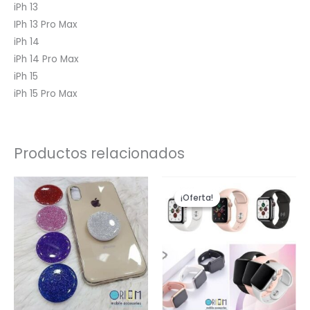
iPh 13
IPh 13 Pro Max
iPh 14
iPh 14 Pro Max
iPh 15
iPh 15 Pro Max
Productos relacionados
El
El
precio
precio
¡Oferta!
¡Oferta!
original
actual
era:
es:
$179,900.
$122,900.