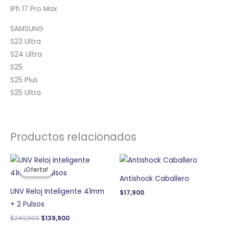
iPh 17 Pro Max
SAMSUNG
S23 Ultra
S24 Ultra
S25
S25 Plus
S25 Ultra
Productos relacionados
El
El
precio
precio
¡Oferta!
¡Oferta!
original
actual
Antishock Caballero
era:
es:
$249,900.
$139,900.
UNV Reloj Inteligente 41mm
$
17,900
+ 2 Pulsos
$
249,900
$
139,900