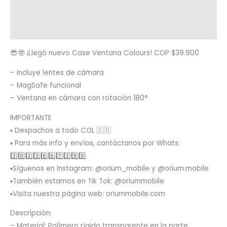
Términos y condiciones
Metodología de despacho
😎🤓 ¡Llegó nuevo Case Ventana Colours! COP $39.900
– Incluye lentes de cámara
– MagSafe funcional
– Ventana en cámara con rotación 180°
IMPORTANTE
▪️ Despachos a todo COL 🇨🇴
▪️ Para más info y envíos, contáctanos por Whats:
3️⃣0️⃣2️⃣3️⃣6️⃣6️⃣7️⃣3️⃣9️⃣0️⃣
▪️Síguenos en Instagram: @orium_mobile y @orium.mobile
▪️También estamos en Tik Tok: @oriummobile
▪️Visita nuestra página web: oriummobile.com
Descripción:
– Material: Polímero rígido transparente en la parte