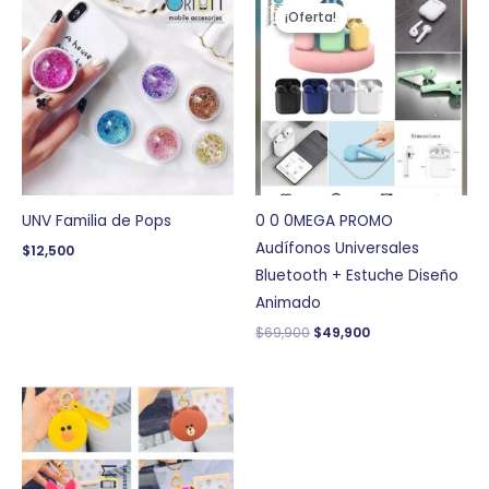
precio
precio
¡Oferta!
¡Oferta!
original
actual
era:
es:
$69,900.
$49,900.
UNV Familia de Pops
0 0 0MEGA PROMO
Audífonos Universales
$
12,500
Bluetooth + Estuche Diseño
Animado
$
69,900
$
49,900