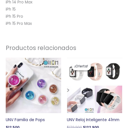
iPh 14 Pro Max
iPh 15
iPh 15 Pro
iPh 15 Pro Max
Productos relacionados
El
El
precio
precio
¡Oferta!
¡Oferta!
original
actual
era:
es:
$179,900.
$122,900.
UNV Familia de Pops
UNV Reloj Inteligente 41mm
$
12,500
$
179,900
$
122,900