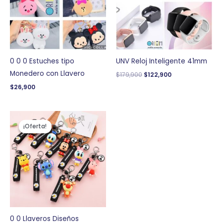
0 0 0 Estuches tipo
UNV Reloj Inteligente 41mm
Monedero con Llavero
$
179,900
$
122,900
$
26,900
El
El
precio
precio
¡Oferta!
¡Oferta!
original
actual
era:
es:
$21,900.
$14,900.
0 0 Llaveros Diseños