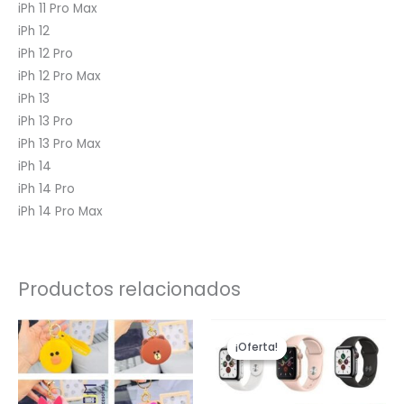
iPh 11 Pro Max
iPh 12
iPh 12 Pro
iPh 12 Pro Max
iPh 13
iPh 13 Pro
iPh 13 Pro Max
iPh 14
iPh 14 Pro
iPh 14 Pro Max
Productos relacionados
El
El
precio
precio
¡Oferta!
¡Oferta!
original
actual
era:
es:
$179,900.
$122,900.